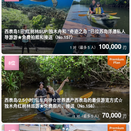
西表岛1日]红树林SUP/独木舟和 "奇迹之岛 "巴拉苏岛浮潜私人
导游游★免费拍照和接送（No.157）
100,000
刃
1 对（最多 5 人）
西表岛/2.5小时]包车向导☆世界遗产西表岛的最佳游览方式☆
独木舟红树林巡游★免费照片、接送（No.158）
70,000
刃
1 对（最多 5 人）