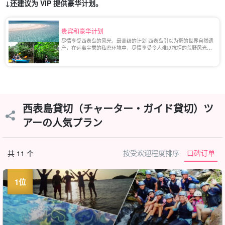
↓还建议为 VIP 提供豪华计划。
贵宾和豪华计划
尽情享受西表岛的风光，最高级的计划 西表岛引以为豪的世界自然遗
产，在远离尘嚣的私密环境中，尽情享受令人难以抗拒的荒野风光。
在本页中，您将了解到包船计划以及与自己的向导、[...]一起探索大
海和丛林的私人计划。
西表島貸切（チャーター・ガイド貸切）ツ
アーの人気プラン
按受欢迎程度排序
口碑订单
共 11 个