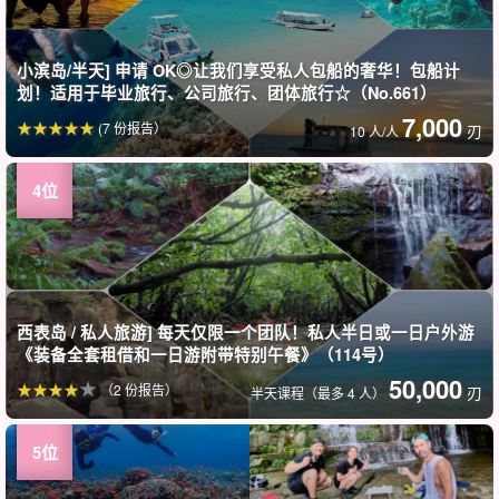
小滨岛/半天] 申请 OK◎让我们享受私人包船的奢华！包船计
划！适用于毕业旅行、公司旅行、团体旅行☆（No.661）
7,000
(7 份报告）
刃
10 人/人
西表岛 / 私人旅游] 每天仅限一个团队！私人半日或一日户外游
《装备全套租借和一日游附带特别午餐》（114号）
50,000
（2 份报告）
刃
半天课程（最多 4 人）