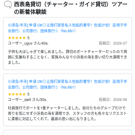
西表島貸切（チャーター・ガイド貸切）ツアー
の新着体験談
小滨岛/半天] 申请 OK◎让我们享受私人包船的奢华！包船计划！适用于毕
业旅行、公司旅行、团体旅行☆（No.661）
5
ユーザー_uguv さん
/
40s.
投稿日：2026-07
子供も大はしゃぎで楽しめました。貸切のボートチャーターだったので周
囲に気兼ねすることなく、家族みんなで小浜島の海を思い切り大満喫でき
ました。
小滨岛/半天] 申请 OK◎让我们享受私人包船的奢华！包船计划！适用于毕
业旅行、公司旅行、团体旅行☆（No.661）
5
ユーザー_qwlt さん
/
30s.
投稿日：2026-06
社員旅行でボートを1隻チャーターしました。自分たちのグループだけで
周りを気にせず小浜島の海を満喫でき、スタッフの方も色々なリクエスト
に柔軟に対応してくれて、最高の思い出になりました。