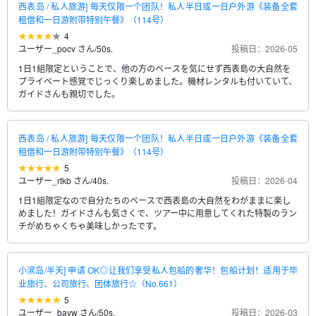
西表岛 / 私人旅游] 每天仅限一个团队！私人半日或一日户外游《装备全套
租借和一日游附带特别午餐》（114号）
4
ユーザー_pocv さん
/
50s.
投稿日：2026-05
1日1組限定ということで、他の方のペースを気にせず西表島の大自然を
プライベート感覚でじっくり楽しめました。機材レンタルも付いていて、
ガイドさんも親切でした。
西表岛 / 私人旅游] 每天仅限一个团队！私人半日或一日户外游《装备全套
租借和一日游附带特别午餐》（114号）
5
ユーザー_rtkb さん
/
40s.
投稿日：2026-04
1日1組限定なので自分たちのペースで西表島の大自然をわがままに楽し
めました！ガイドさんも気さくで、ツアー中に用意してくれた特製のラン
チがめちゃくちゃ美味しかったです。
小滨岛/半天] 申请 OK◎让我们享受私人包船的奢华！包船计划！适用于毕
业旅行、公司旅行、团体旅行☆（No.661）
5
ユーザー_bavw さん
/
50s.
投稿日：2026-03