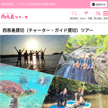
西表岛旅游"，一个专门介绍西表岛的活动预订网站。
简体中文
联系我们
SALE・特集
预订确认
菜单
西表島貸切（チャーター・ガイド貸切）ツアー