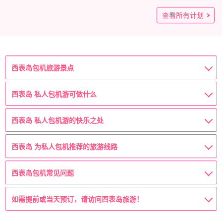
布SUP/独木舟&奇迹岛 "巴拉苏岛 "浮潜之旅 ★免费拍照
查看所有计划
（No.161）
100,000
刃
1 对（最多 5 人）
西表岛包机旅游景点
西表岛 私人包机游可做什么
西表岛 私人包机游的快乐之处
西表岛 为私人包机推荐的旅游线路
西表岛包机常见问题
如需提前或当天预订，请访问西表岛旅游！