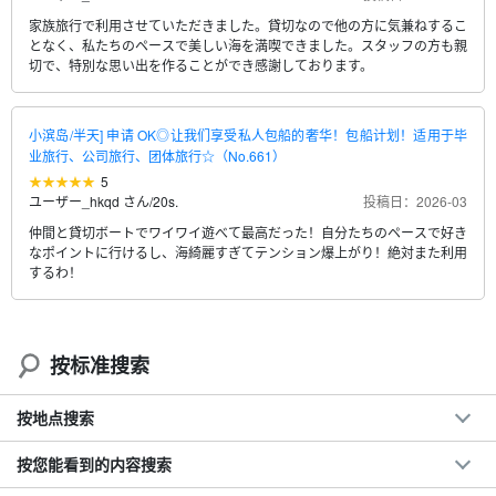
家族旅行で利用させていただきました。貸切なので他の方に気兼ねするこ
となく、私たちのペースで美しい海を満喫できました。スタッフの方も親
切で、特別な思い出を作ることができ感謝しております。
小滨岛/半天] 申请 OK◎让我们享受私人包船的奢华！包船计划！适用于毕
业旅行、公司旅行、团体旅行☆（No.661）
5
ユーザー_hkqd さん
/
20s.
投稿日：2026-03
仲間と貸切ボートでワイワイ遊べて最高だった！自分たちのペースで好き
なポイントに行けるし、海綺麗すぎてテンション爆上がり！絶対また利用
するわ！
按标准搜索
按地点搜索
按您能看到的内容搜索