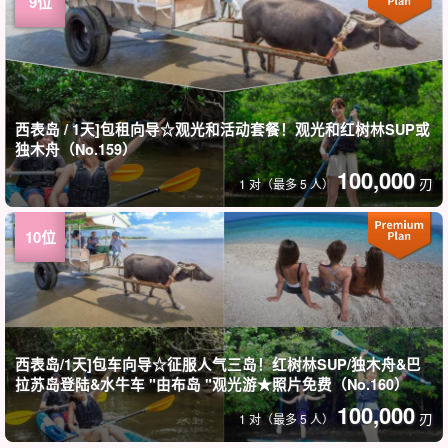
西表岛 / 1天]包租向导☆观光和活动套餐！观光和红树林SUP或
独木舟（No.159）
100,000
刃
1 对（最多 5 人）
西表岛/1天]包车向导☆征服人气三岛！红树林SUP/独木舟&巴
拉苏岛登陆&水牛车 "由布岛 "观光游★照片免费（No.160）
100,000
刃
1 对（最多 5 人）
西表岛 / 1 天] 导游包车 ☆享受未开发的土地和绝佳的景色！瀑