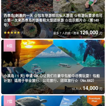
西表岛]刺激的一天 ☆包车导游陪同私人游览 ☆有游玩要求也可
☆第一次来西表岛的游客和大型团体游 ☆出示照片☆（第140
号）
126,000
(1)
刃
最多 7 人的统一费率
小滨岛 / 1 天] 申请 OK ◎让我们在豪华包船中尽情玩耍！包船
计划！适用于毕业旅行、公司旅行、团体旅行☆（No.662）
14,000
刃
10 人/人