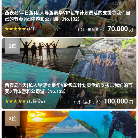
西表岛/半日游]私人导游豪华VIP包车计划灵活的支援◎我们自
己的节奏♪团体游和公司游（No.132）
70,000
(18件)
刃
1 对（最多 5 人）
西表岛/1天]私人导游☆豪华VIP包车计划灵活的支援◎我们的节
奏♪团体游和公司游（No.133）
100,000
(15份报告)
刃
1 对（最多 5 人）