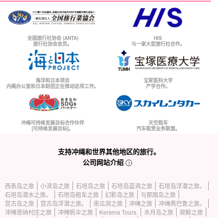
全国旅行社协会 (ANTA)
HIS
旅行社协会会员。
与一家大型旅行社合作。
海洋和日本项目
宝冢医科大学
内阁办公室和日本财团正在推动这项工作。
产学合作。
冲绳可持续发展目标合作伙伴
天空租车
[可持续发展目标]。
汽车租赁业务联盟。
支持冲绳和世界其他地区的旅行。
公司网站介绍
西表岛之旅
小滨岛之旅
石垣岛之旅
石垣岛蓝洞之旅
石垣岛浮潜之旅。
石垣岛潜水之旅。
石垣岛租车之旅
幻影岛之旅
与那国岛之旅
宫古岛之旅
宫古岛浮潜之旅。
南瓜洞之旅
冲绳之旅
冲绳燕巴鲁之旅。
冲绳恩纳村庄之旅
冲绳帆伞之旅
Kerama Tours.
水月岛之旅
观鲸之旅