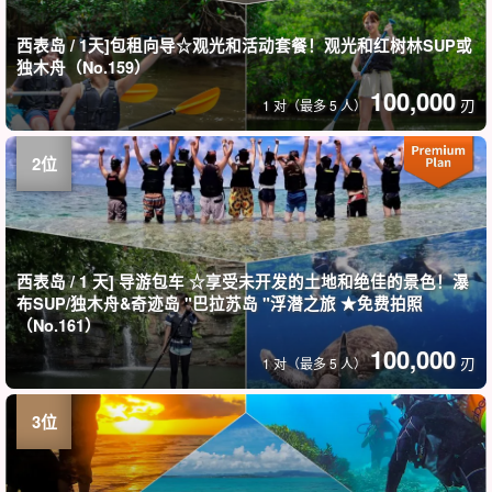
西表岛 / 1天]包租向导☆观光和活动套餐！观光和红树林SUP或
独木舟（No.159）
100,000
刃
1 对（最多 5 人）
西表岛 / 1 天] 导游包车 ☆享受未开发的土地和绝佳的景色！瀑
布SUP/独木舟&奇迹岛 "巴拉苏岛 "浮潜之旅 ★免费拍照
（No.161）
100,000
刃
1 对（最多 5 人）