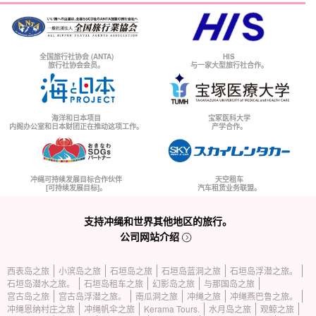
全国旅行社协会 (ANTA)
HIS
旅行社协会会员。
与一家大型旅行社合作。
海洋和日本项目
宝冢医科大学
内阁办公室和日本财团正在推动这项工作。
产学合作。
冲绳可持续发展目标合作伙伴
天空租车
[可持续发展目标]。
汽车租赁业务联盟。
支持冲绳和世界其他地区的旅行。
公司网站介绍
西表岛之旅
小滨岛之旅
石垣岛之旅
石垣岛蓝洞之旅
石垣岛浮潜之旅。
石垣岛潜水之旅。
石垣岛租车之旅
幻影岛之旅
与那国岛之旅
宫古岛之旅
宫古岛浮潜之旅。
南瓜洞之旅
冲绳之旅
冲绳燕巴鲁之旅。
冲绳恩纳村庄之旅
冲绳帆伞之旅
Kerama Tours.
水月岛之旅
观鲸之旅