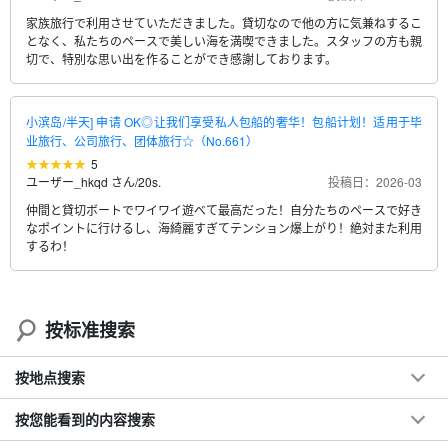
家族旅行で利用させていただきました。貸切なので他の方に気兼ねするこ
となく、私たちのペースで美しい海を満喫できました。スタッフの方も親
切で、特別な思い出を作ることができ感謝しております。
小滨岛/半天] 申请 OK◎让我们享受私人包船的奢华！包船计划！适用于毕
业旅行、公司旅行、团体旅行☆（No.661）
5
ユーザー_hkqd さん
/
20s.
投稿日：2026-03
仲間と貸切ボートでワイワイ遊べて最高だった！自分たちのペースで好き
なポイントに行けるし、海綺麗すぎてテンション爆上がり！絶対また利用
するわ！
按标准搜索
按地点搜索
按您能看到的内容搜索