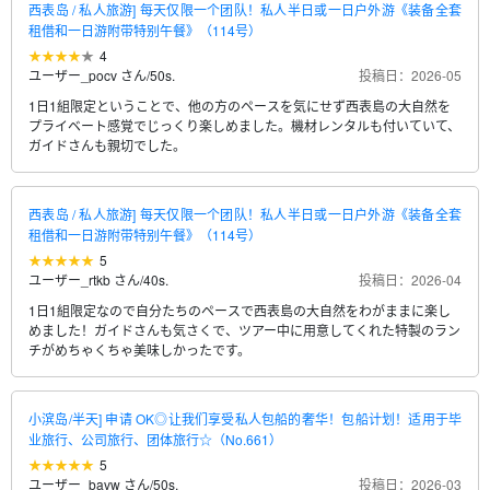
西表岛 / 私人旅游] 每天仅限一个团队！私人半日或一日户外游《装备全套
租借和一日游附带特别午餐》（114号）
4
ユーザー_pocv さん
/
50s.
投稿日：2026-05
1日1組限定ということで、他の方のペースを気にせず西表島の大自然を
プライベート感覚でじっくり楽しめました。機材レンタルも付いていて、
ガイドさんも親切でした。
西表岛 / 私人旅游] 每天仅限一个团队！私人半日或一日户外游《装备全套
租借和一日游附带特别午餐》（114号）
5
ユーザー_rtkb さん
/
40s.
投稿日：2026-04
1日1組限定なので自分たちのペースで西表島の大自然をわがままに楽し
めました！ガイドさんも気さくで、ツアー中に用意してくれた特製のラン
チがめちゃくちゃ美味しかったです。
小滨岛/半天] 申请 OK◎让我们享受私人包船的奢华！包船计划！适用于毕
业旅行、公司旅行、团体旅行☆（No.661）
5
ユーザー_bavw さん
/
50s.
投稿日：2026-03