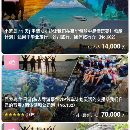
小滨岛 / 1 天] 申请 OK ◎让我们在豪华包船中尽情玩耍！包船
计划！适用于毕业旅行、公司旅行、团体旅行☆（No.662）
14,000
刃
10 人/人
西表岛/半日游]私人导游豪华VIP包车计划灵活的支援◎我们自
己的节奏♪团体游和公司游（No.132）
70,000
(18件)
刃
1 对（最多 5 人）