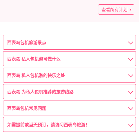
☆第一次来西表岛的游客和大型团体游 ☆出示照片☆（第140
查看所有计划
号）
126,000
(1)
刃
最多 7 人的统一费率
西表岛包机旅游景点
西表岛 私人包机游可做什么
西表岛 私人包机游的快乐之处
西表岛 为私人包机推荐的旅游线路
西表岛包机常见问题
如需提前或当天预订，请访问西表岛旅游！