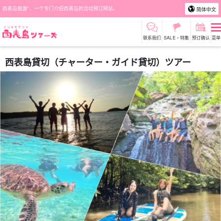
西表岛旅游"，一个专门介绍西表岛的活动预订网站。
简体中文
联系我们
SALE・特集
预订确认
菜单
西表島貸切（チャーター・ガイド貸切）ツアー