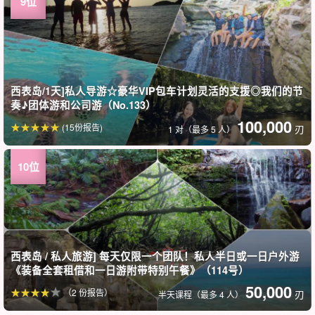
西表岛/1天]私人导游☆豪华VIP包车计划灵活的支援◎我们的节
奏♪团体游和公司游（No.133）
100,000
(15份报告)
刃
1 对（最多 5 人）
西表岛 / 私人旅游] 每天仅限一个团队！私人半日或一日户外游
《装备全套租借和一日游附带特别午餐》（114号）
50,000
（2 份报告）
刃
半天课程（最多 4 人）
西表岛]刺激的一天 ☆包车导游陪同私人游览 ☆有游玩要求也可