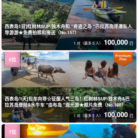
西表岛1日]红树林SUP/独木舟和 "奇迹之岛 "巴拉苏岛浮潜私人
导游游★免费拍照和接送（No.157）
100,000
刃
1 对（最多 5 人）
西表岛/1天]包车向导☆征服人气三岛！红树林SUP/独木舟&巴
拉苏岛登陆&水牛车 "由布岛 "观光游★照片免费（No.160）
100,000
刃
1 对（最多 5 人）