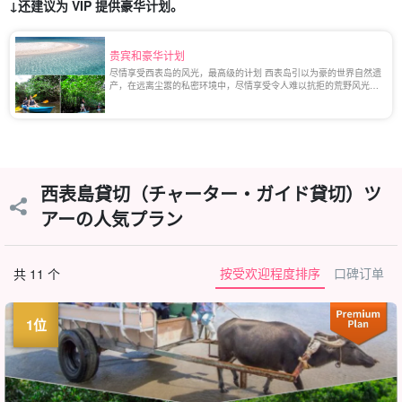
↓还建议为 VIP 提供豪华计划。
贵宾和豪华计划
尽情享受西表岛的风光，最高级的计划 西表岛引以为豪的世界自然遗
产，在远离尘嚣的私密环境中，尽情享受令人难以抗拒的荒野风光。
在本页中，您将了解到包船计划以及与自己的向导、[...]一起探索大
海和丛林的私人计划。
西表島貸切（チャーター・ガイド貸切）ツ
アーの人気プラン
按受欢迎程度排序
口碑订单
共 11 个