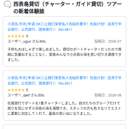
西表島貸切（チャーター・ガイド貸切）ツアー
の新着体験談
小滨岛/半天] 申请 OK◎让我们享受私人包船的奢华！包船计划！适用于毕
业旅行、公司旅行、团体旅行☆（No.661）
5
ユーザー_uguv さん
/
40s.
投稿日：2026-07
子供も大はしゃぎで楽しめました。貸切のボートチャーターだったので周
囲に気兼ねすることなく、家族みんなで小浜島の海を思い切り大満喫でき
ました。
小滨岛/半天] 申请 OK◎让我们享受私人包船的奢华！包船计划！适用于毕
业旅行、公司旅行、团体旅行☆（No.661）
5
ユーザー_qwlt さん
/
30s.
投稿日：2026-06
社員旅行でボートを1隻チャーターしました。自分たちのグループだけで
周りを気にせず小浜島の海を満喫でき、スタッフの方も色々なリクエスト
に柔軟に対応してくれて、最高の思い出になりました。