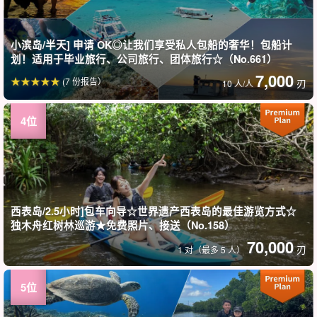
小滨岛/半天] 申请 OK◎让我们享受私人包船的奢华！包船计
划！适用于毕业旅行、公司旅行、团体旅行☆（No.661）
7,000
(7 份报告）
刃
10 人/人
西表岛/2.5小时]包车向导☆世界遗产西表岛的最佳游览方式☆
独木舟红树林巡游★免费照片、接送（No.158）
70,000
刃
1 对（最多 5 人）