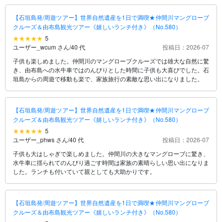
【石垣島発/周遊ツアー】世界自然遺産を1日で満喫★仲間川マングローブ
クルーズ＆由布島観光ツアー《嬉しいランチ付き》（No.580）
5
ユーザー_wcum さん
/
40 代
投稿日：2026-07
子供も楽しめました。仲間川のマングローブクルーズでは雄大な自然に驚
き、由布島への水牛車ではのんびりとした時間に子供も大喜びでした。石
垣島からの周遊で移動も楽で、家族旅行の素敵な思い出になりました。
【石垣島発/周遊ツアー】世界自然遺産を1日で満喫★仲間川マングローブ
クルーズ＆由布島観光ツアー《嬉しいランチ付き》（No.580）
5
ユーザー_phws さん
/
40 代
投稿日：2026-07
子供も大はしゃぎで楽しめました。仲間川の大きなマングローブに驚き、
水牛車に揺られてのんびり過ごす時間は家族の素晴らしい思い出になりま
した。ランチも付いていて親としても大助かりです。
【石垣島発/周遊ツアー】世界自然遺産を1日で満喫★仲間川マングローブ
クルーズ＆由布島観光ツアー《嬉しいランチ付き》（No.580）