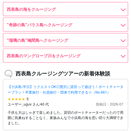
西表島の海をクルージング
"奇跡の島"バラス島へクルージング
"瑠璃の島"鳩間島へクルージング
西表島のマングローブ川をクルージング
西表島クルージングツアーの新着体験談
【小浜島/半日】リクエストOK◎贅沢に貸切って遊ぼう！ボートチャータ
ープラン！卒業旅行・社員旅行・団体で利用できる☆（No.661）
5
ユーザー_uguv さん
/
40 代
投稿日：2026-07
子供も大はしゃぎで楽しめました。貸切のボートチャーターだったので周
囲に気兼ねすることなく、家族みんなで小浜島の海を思い切り大満喫でき
ました。