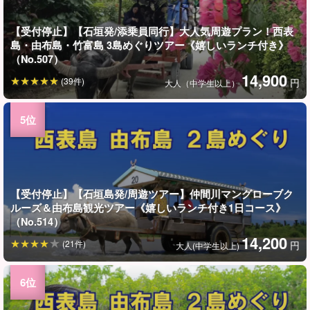
【受付停止】【石垣発/添乗員同行】大人気周遊プラン！西表
島・由布島・竹富島 3島めぐりツアー《嬉しいランチ付き》
（No.507）
14,900
(39件)
円
大人（中学生以上）
【受付停止】【石垣島発/周遊ツアー】仲間川マングローブク
ルーズ＆由布島観光ツアー《嬉しいランチ付き1日コース》
（No.514）
14,200
(21件)
円
大人(中学生以上)