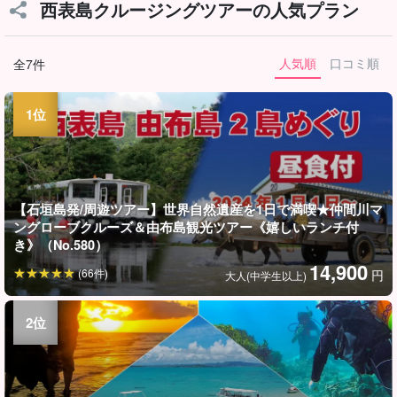
西表島クルージングツアーの人気プラン
人気順
口コミ順
全7件
【石垣島発/周遊ツアー】世界自然遺産を1日で満喫★仲間川マ
ングローブクルーズ＆由布島観光ツアー《嬉しいランチ付
き》（No.580）
14,900
(66件)
円
大人(中学生以上)