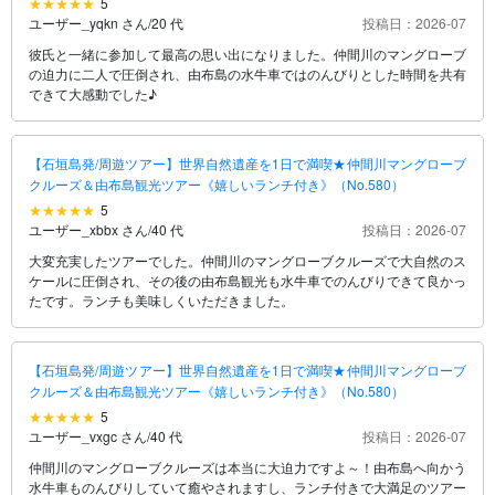
5
ユーザー_yqkn さん
/
20 代
投稿日：2026-07
彼氏と一緒に参加して最高の思い出になりました。仲間川のマングローブ
の迫力に二人で圧倒され、由布島の水牛車ではのんびりとした時間を共有
できて大感動でした♪
【石垣島発/周遊ツアー】世界自然遺産を1日で満喫★仲間川マングローブ
クルーズ＆由布島観光ツアー《嬉しいランチ付き》（No.580）
5
ユーザー_xbbx さん
/
40 代
投稿日：2026-07
大変充実したツアーでした。仲間川のマングローブクルーズで大自然のス
ケールに圧倒され、その後の由布島観光も水牛車でのんびりできて良かっ
たです。ランチも美味しくいただきました。
【石垣島発/周遊ツアー】世界自然遺産を1日で満喫★仲間川マングローブ
クルーズ＆由布島観光ツアー《嬉しいランチ付き》（No.580）
5
ユーザー_vxgc さん
/
40 代
投稿日：2026-07
仲間川のマングローブクルーズは本当に大迫力ですよ～！由布島へ向かう
水牛車ものんびりしていて癒やされますし、ランチ付きで大満足のツアー