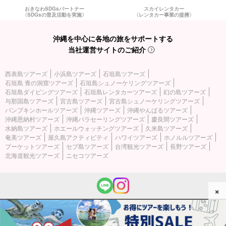
おきなわSDGsパートナー
スカイレンタカー
〈SDGsの普及活動を実施〉
〈レンタカー事業の提携〉
沖縄を中心に各地の旅をサポートする
当社運営サイトのご紹介
西表島ツアーズ
小浜島ツアーズ
石垣島ツアーズ
石垣島 青の洞窟ツアーズ
石垣島シュノーケリングツアーズ
石垣島ダイビングツアーズ
石垣島レンタカーツアーズ
幻の島ツアーズ
与那国島ツアーズ
宮古島ツアーズ
宮古島シュノーケリングツアーズ
パンプキンホールツアーズ
沖縄ツアーズ
沖縄やんばるツアーズ
沖縄恩納村ツアーズ
沖縄パラセーリングツアーズ
慶良間ツアーズ
水納島ツアーズ
ホエールウォッチングツアーズ
久米島ツアーズ
奄美ツアーズ
屋久島アクティビティ
ハワイツアーズ
ホノルルツアーズ
プーケットツアーズ
セブ島ツアーズ
台湾観光ツアーズ
長野ツアーズ
北海道観光ツアーズ
ニセコツアーズ
×
(c) 2026 西表島ツアーズ All Rights Reserved.