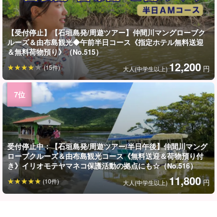
【受付停止】【石垣島発/周遊ツアー】仲間川マングローブク
ルーズ＆由布島観光◆午前半日コース《指定ホテル無料送迎
＆無料荷物預り》（No.515）
12,200
(15件)
円
大人(中学生以上)
受付停止中：【石垣島発/周遊ツアー/半日午後】仲間川マング
ローブクルーズ＆由布島観光コース《無料送迎＆荷物預り付
き》イリオモテヤマネコ保護活動の拠点にも☆（No.516）
11,800
(10件)
円
大人(中学生以上)