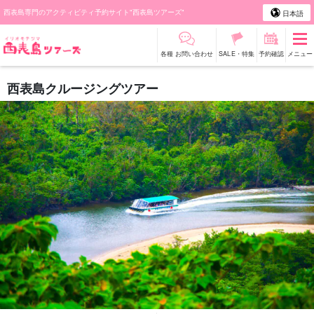
西表島専門のアクティビティ予約サイト"西表島ツアーズ"
日本語
各種 お問い合わせ
SALE・特集
予約確認
メニュー
西表島クルージングツアー