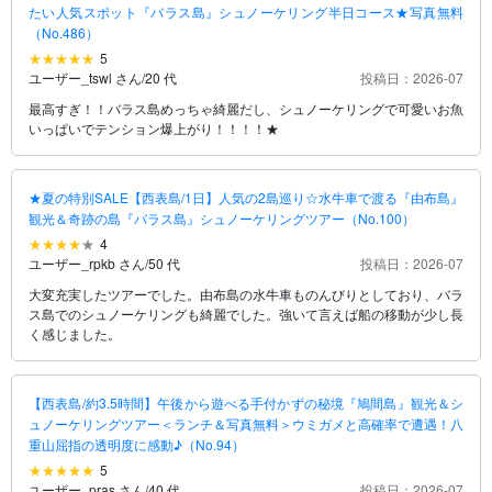
たい人気スポット『バラス島』シュノーケリング半日コース★写真無料
（No.486）
5
ユーザー_tswl さん
/
20 代
投稿日：2026-07
最高すぎ！！バラス島めっちゃ綺麗だし、シュノーケリングで可愛いお魚
いっぱいでテンション爆上がり！！！！★
★夏の特別SALE【西表島/1日】人気の2島巡り☆水牛車で渡る『由布島』
観光＆奇跡の島『バラス島』シュノーケリングツアー（No.100）
4
ユーザー_rpkb さん
/
50 代
投稿日：2026-07
大変充実したツアーでした。由布島の水牛車ものんびりとしており、バラ
ス島でのシュノーケリングも綺麗でした。強いて言えば船の移動が少し長
く感じました。
【西表島/約3.5時間】午後から遊べる手付かずの秘境『鳩間島』観光＆シ
ュノーケリングツアー＜ランチ＆写真無料＞ウミガメと高確率で遭遇！八
重山屈指の透明度に感動♪（No.94）
5
ユーザー_pras さん
/
40 代
投稿日：2026-07