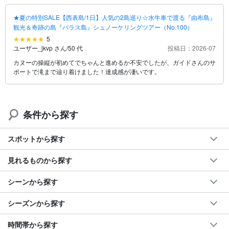
★夏の特別SALE【西表島/1日】人気の2島巡り☆水牛車で渡る『由布島』
観光＆奇跡の島『バラス島』シュノーケリングツアー（No.100）
5
ユーザー_jkvp さん
/
50 代
投稿日：2026-07
カヌーの操縦が初めてでちゃんと進めるか不安でしたが、ガイドさんのサ
ポートで滝まで辿り着けました！達成感が凄いです。
条件から探す
スポットから探す
見れるものから探す
シーンから探す
シーズンから探す
時間帯から探す