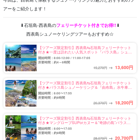
アーをご紹介します！
⬇︎石垣島-西表島の
フェリーチケット付きでお得!!
⬇︎
西表島シュノーケリングツアーもおすすめ☆
【ツアーズ限定割引】西表島⇆石垣島フェリーチケット
付き★一度は訪れたい人気スポット『バラス島』シュノ
ーケリング半日コース★写真無料（No.486）
開始時間：8:00-12:00 / 11:00-17:05
所要時間：約4～6時間
→
13,600
円
15,270円
【ツアーズ限定割引】西表島⇆石垣島フェリーチケット
付き★バラス島シュノーケリング＆『由布島』水牛車観
光ツアー★写真無料（No.544）
開始時間：8:00〜17:55
所要時間：約9時間
→
18,200
円
20,370円
【ツアーズ限定割引】西表島⇆石垣島フェリーチケット
付き★マングローブSUPorカヌー＆”奇跡の島”バラス島
シュノーケリングツアー★写真無料(No.485)
開始時間：8:00〜17:55
所要時間：約9時間
→
20,700
円
28,070円