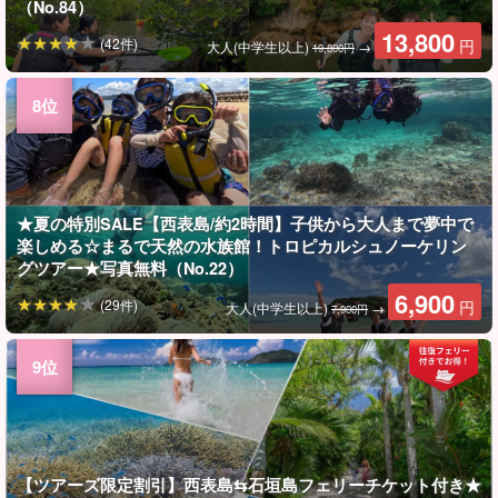
（No.84）
13,800
(42件)
円
大人(中学生以上)
→
19,800円
★夏の特別SALE【西表島/約2時間】子供から大人まで夢中で
楽しめる☆まるで天然の水族館！トロピカルシュノーケリン
グツアー★写真無料（No.22）
6,900
(29件)
円
大人(中学生以上)
→
7,900円
【ツアーズ限定割引】西表島⇆石垣島フェリーチケット付き★