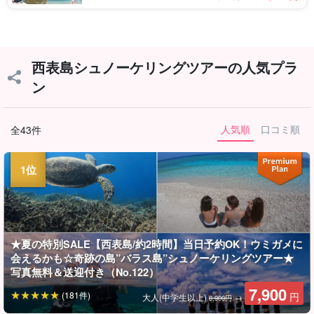
西表島シュノーケリングツアーの人気プラ
ン
人気順
口コミ順
全43件
★夏の特別SALE【西表島/約2時間】当日予約OK！ウミガメに
会えるかも☆奇跡の島”バラス島”シュノーケリングツアー★
写真無料＆送迎付き（No.122）
7,900
(181件)
円
大人(中学生以上)
→
8,900円