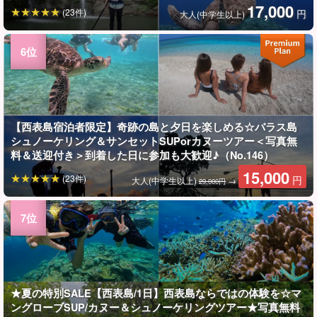
17,000
(23件)
円
大人(中学生以上)
【西表島宿泊者限定】奇跡の島と夕日を楽しめる☆バラス島
シュノーケリング＆サンセットSUPorカヌーツアー＜写真無
料＆送迎付き＞到着した日に参加も大歓迎♪（No.146）
15,000
(23件)
円
大人(中学生以上)
→
29,000円
★夏の特別SALE【西表島/1日】西表島ならではの体験を☆マ
ングローブSUP/カヌー＆シュノーケリングツアー★写真無料