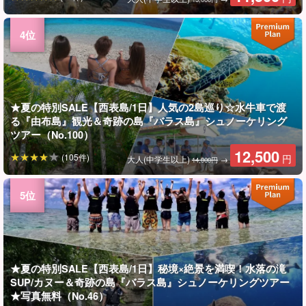
★夏の特別SALE【西表島/1日】人気の2島巡り☆水牛車で渡
る『由布島』観光＆奇跡の島『バラス島』シュノーケリング
ツアー（No.100）
12,500
(105件)
円
大人(中学生以上)
→
14,000円
★夏の特別SALE【西表島/1日】秘境×絶景を満喫！水落の滝
SUP/カヌー＆奇跡の島『バラス島』シュノーケリングツアー
★写真無料（No.46）