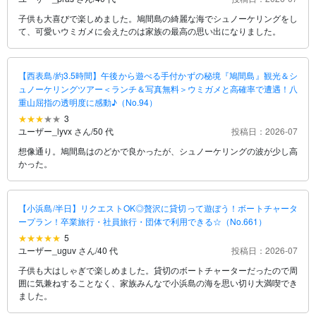
子供も大喜びで楽しめました。鳩間島の綺麗な海でシュノーケリングをし
て、可愛いウミガメに会えたのは家族の最高の思い出になりました。
【西表島/約3.5時間】午後から遊べる手付かずの秘境『鳩間島』観光＆シ
ュノーケリングツアー＜ランチ＆写真無料＞ウミガメと高確率で遭遇！八
重山屈指の透明度に感動♪（No.94）
3
ユーザー_lyvx さん
/
50 代
投稿日：2026-07
想像通り。鳩間島はのどかで良かったが、シュノーケリングの波が少し高
かった。
【小浜島/半日】リクエストOK◎贅沢に貸切って遊ぼう！ボートチャータ
ープラン！卒業旅行・社員旅行・団体で利用できる☆（No.661）
5
ユーザー_uguv さん
/
40 代
投稿日：2026-07
子供も大はしゃぎで楽しめました。貸切のボートチャーターだったので周
囲に気兼ねすることなく、家族みんなで小浜島の海を思い切り大満喫でき
ました。