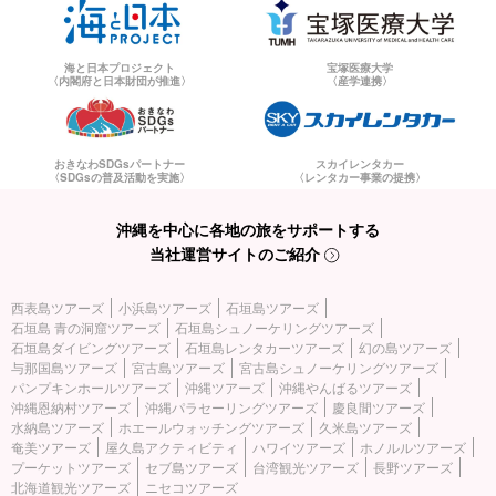
海と日本プロジェクト
宝塚医療大学
〈内閣府と日本財団が推進〉
〈産学連携〉
おきなわSDGsパートナー
スカイレンタカー
〈SDGsの普及活動を実施〉
〈レンタカー事業の提携〉
沖縄を中心に各地の旅をサポートする
当社運営サイトのご紹介
西表島ツアーズ
小浜島ツアーズ
石垣島ツアーズ
石垣島 青の洞窟ツアーズ
石垣島シュノーケリングツアーズ
石垣島ダイビングツアーズ
石垣島レンタカーツアーズ
幻の島ツアーズ
与那国島ツアーズ
宮古島ツアーズ
宮古島シュノーケリングツアーズ
パンプキンホールツアーズ
沖縄ツアーズ
沖縄やんばるツアーズ
沖縄恩納村ツアーズ
沖縄パラセーリングツアーズ
慶良間ツアーズ
水納島ツアーズ
ホエールウォッチングツアーズ
久米島ツアーズ
奄美ツアーズ
屋久島アクティビティ
ハワイツアーズ
ホノルルツアーズ
プーケットツアーズ
セブ島ツアーズ
台湾観光ツアーズ
長野ツアーズ
北海道観光ツアーズ
ニセコツアーズ