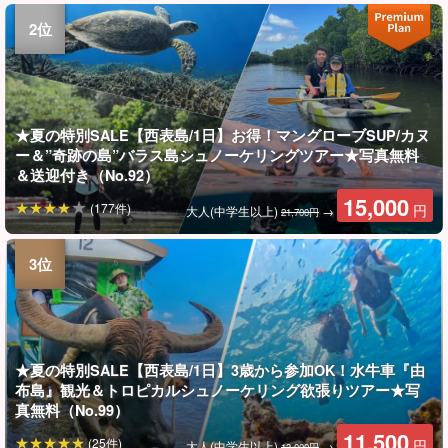
★夏の特別SALE【西表島/1日】お得！マングローブSUP/カヌ
ー＆”奇跡の島”バラス島シュノーケリングツアー★写真無料
＆送迎付き（No.92）
15,000
(177件)
円
大人(中学生以上)
→
21,700円
★夏の特別SALE【西表島/1日】3歳から参加OK！水牛車『由
布島』観光＆トロピカルシュノーケリング欲張りツアー★写
真無料（No.99）
11,500
(25件)
円
大人(中学生以上)
→
13,000円