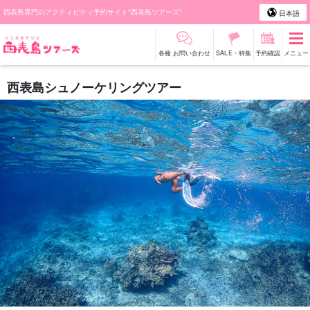
西表島専門のアクティビティ予約サイト"西表島ツアーズ"
日本語
各種 お問い合わせ
SALE・特集
予約確認
メニュー
西表島シュノーケリングツアー