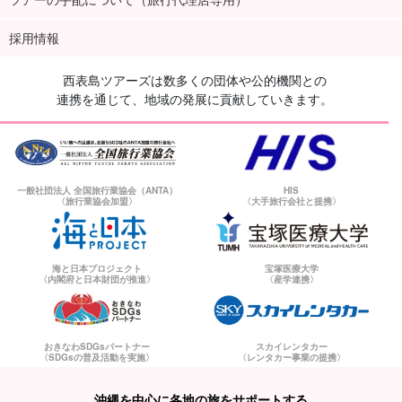
採用情報
西表島ツアーズは数多くの団体や公的機関との
連携を通じて、地域の発展に貢献していきます。
一般社団法人 全国旅行業協会（ANTA）
HIS
〈旅行業協会加盟〉
〈大手旅行会社と提携〉
海と日本プロジェクト
宝塚医療大学
〈内閣府と日本財団が推進〉
〈産学連携〉
おきなわSDGsパートナー
スカイレンタカー
〈SDGsの普及活動を実施〉
〈レンタカー事業の提携〉
沖縄を中心に各地の旅をサポートする