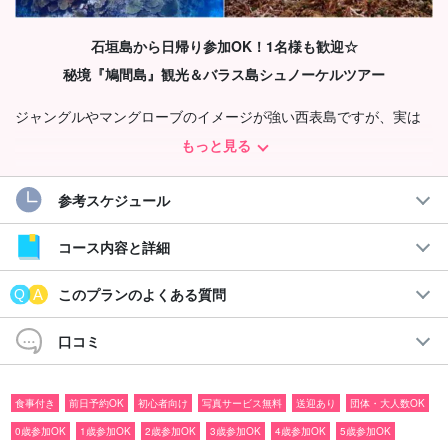
石垣島から日帰り参加OK！1名様も歓迎☆
秘境『鳩間島』観光＆バラス島シュノーケルツアー
ジャングルやマングローブのイメージが強い西表島ですが、実は
海の中は、素晴らしいサンゴ礁が広がっているんです！
もっと見る
「石西礁湖」と呼ばれる
日本最大のサンゴ礁
が広がり、温暖な海
参考スケジュール
流と海から運ばれるミネラルの恵みにより、海の中は魚たちとサ
ンゴの楽園です。
コース内容と詳細
おすすめポイント
このプランのよくある質問
◆手ぶらで参加可能
口コミ
◆
石垣島から日帰り参加OK
！
◆写真データ＆嬉しい送迎付き
◆家族旅行にぴったりのアクティビティ
食事付き
前日予約OK
初心者向け
写真サービス無料
送迎あり
団体・大人数OK
◆西表島の大自然を感じるエコツアー
0歳参加OK
1歳参加OK
2歳参加OK
3歳参加OK
4歳参加OK
5歳参加OK