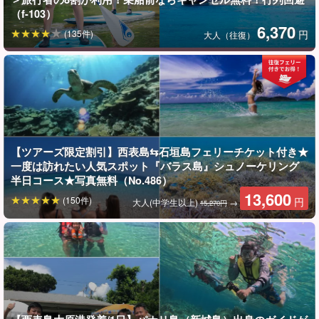
（f-103）
6,370
(135件)
円
大人（往復）
さらに当日の海況から、高確率でウミガメと遭遇できるポイント
へもご案内いたします。
ツアー中は皆様が楽しんでいる姿をお撮りして、写真データをプ
レゼントするので嬉しいですよね♪
【ツアーズ限定割引】西表島⇆石垣島フェリーチケット付き★
ぜひ、『鳩間ブルー』といっぱいに広がる珊瑚礁の美しさをお楽
一度は訪れたい人気スポット『バラス島』シュノーケリング
しみください！
半日コース★写真無料（No.486）
13,600
(150件)
円
大人(中学生以上)
→
15,270円