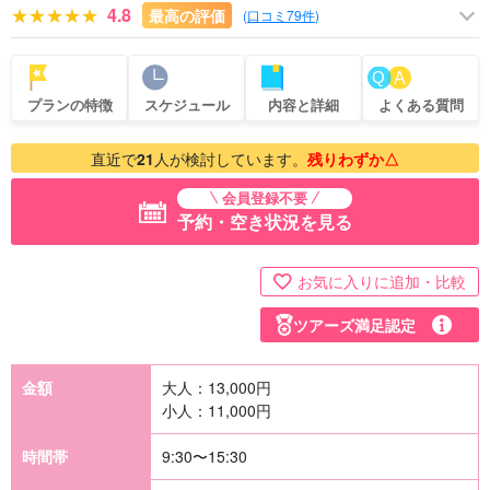
4.8
最高の評価
(
口コミ79件
)
プランの特徴
スケジュール
内容と詳細
よくある質問
直近で
21
人が検討しています。
残りわずか△
会員登録不要
予約・空き状況を見る
お気に入りに追加・比較
ツアーズ満足認定
金額
大人：
13,000
円
小人：
11,000
円
時間帯
9:30〜15:30