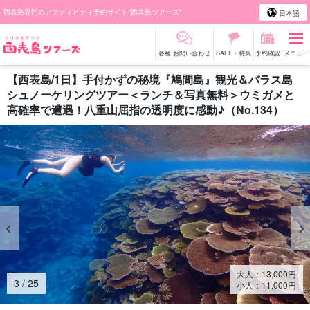
西表島専門のアクティビティ予約サイト"西表島ツアーズ"
日本語
各種 お問い合わせ
SALE・特集
予約確認
メニュー
【西表島/1日】手付かずの秘境『鳩間島』観光＆バラス島
シュノーケリングツアー＜ランチ＆写真無料＞ウミガメと
高確率で遭遇！八重山屈指の透明度に感動♪（No.134）
大人：
13,000
円
4
/
25
小人：
11,000
円