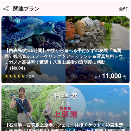
潮の満ち引きによって形が変わる不思議な島『バラス島』の直径
関連プラン
全5件
は、大きくても数10mしかありません。
バラス島周辺海域は透明度が抜群で、360度絶景が広がっていま
す。ぜひ一度訪れたいスポットです！
※当日の海況によっては、バラス島上陸が難しい場合がございま
【西表島/約3.5時間】午後から遊べる手付かずの秘境『鳩間
す。ご了承ください。
島』観光＆シュノーケリングツアー＜ランチ＆写真無料＞ウ
ミガメと高確率で遭遇！八重山屈指の透明度に感動
♪（No.94）
11,000
(42件)
円
大人
【石垣港⇔西表島上原港】フェリー往復チケット＜40席限定
＞旅行者の8割が利用！乗船前ならキャンセル無料！行列回避