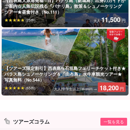
【西表島大原港発着/1日】パナリ島（新城島）出身のガイドが
ご案内☆人魚伝説残る『パナリ島』散策＆シュノーケリング
ツアー★昼食付き（No.111）
11,500
(25件)
円
大人
ドラマ『瑠璃の島』の舞台
にもなった鳩間島は観光地化がほとん
ど進んでおらず、人口は40名ほど、手つかずのサンゴ礁と
昔なが
らの沖縄の文化が残るのどかな島
です。
時間の流れに身を任せ、小さな島をのんびりと散歩しながら、自
【ツアーズ限定割引】西表島⇆石垣島フェリーチケット付き★
バラス島シュノーケリング＆『由布島』水牛車観光ツアー★
然と歴史の魅力を感じてみてください！
写真無料（No.544）
18,200
⬇︎午後半日コースもおすすめ☆
(65件)
円
大人(中学生以上)
→
20,370円
【西表島/約3.5時間】午後から遊べる手付かずの秘境
『鳩間島』観光＆シュノーケリングツアー＜ランチ＆
写真無料＞ウミガメと高確率で遭遇！八重山屈指の透
開始時間：12:00〜15:30
明度に感動♪（No.94）
所要時間：約3.5時間
11,000円
ツアーズコラム
一覧を見る