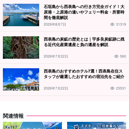
石垣島から西表島への行き方完全ガイド！大
原港・上原港の違いやフェリー料金・所要時
間を徹底解説
2026年8月7日
31319
西表島の炭鉱の歴史とは｜宇多良炭鉱跡に残
る近代化産業遺産と負の遺産を解説
2026年7月22日
560
西表島のおすすめホテル7選！西表島在住ス
タッフが厳選したおすすめの宿泊先をご紹介
2026年7月22日
23531
関連情報