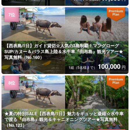
【西表島/1日】ガイド貸切☆人気の3島制覇！マングローグ
SUP/カヌー＆バラス島上陸＆水牛車『由布島』観光ツアー★
写真無料（No.160）
100,000
円
1組（5名様まで）
★夏の特別SALE【西表島/1日】魅力をギュッと凝縮☆水牛車
で渡る『由布島』観光＆キャニオニングツアー★写真無料
（No.123）