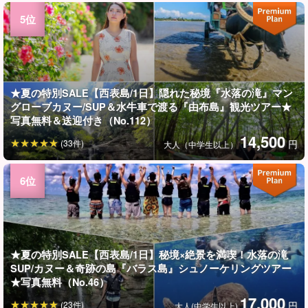
★夏の特別SALE【西表島/1日】隠れた秘境『水落の滝』マン
グローブカヌー/SUP＆水牛車で渡る『由布島』観光ツアー★
写真無料＆送迎付き（No.112）
14,500
(33件)
円
大人（中学生以上）
★夏の特別SALE【西表島/1日】秘境×絶景を満喫！水落の滝
SUP/カヌー＆奇跡の島『バラス島』シュノーケリングツアー
★写真無料（No.46）
17,000
(23件)
円
大人(中学生以上)