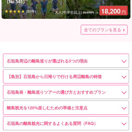
（No.545）
18,200
(80件)
円
大人(中学生以上)
→
20,370円
【ツアーズ限定割引】西表島⇆石垣島フェリーチケット付き★
【ツアーズ限定割引】西表島⇆石垣島フェリーチケット付き★
【小浜島/1日】リクエストOK◎贅沢に貸切って遊ぼう！ボー
【小浜島/半日】リクエストOK◎贅沢に貸切って遊ぼう！ボー
【西表島】人気の3島制覇！マングローグSUP/カヌー＆バラス
【西表島/1日】ガイド貸切☆秘境×絶景を満喫！水落の滝SUP/
【西表島/1日】ガイド貸切☆観光とアクティビティがセットで
【ツアーズ限定割引】西表島⇆石垣島フェリーチケット付き★
【受付停止】【石垣島発/周遊ツアー】仲間川マングローブク
受付停止中：【石垣島発/周遊ツアー/半日午後】仲間川マング
【受付停止】【石垣島発/周遊ツアー】仲間川マングローブク
【ツアーズ限定割引】西表島⇆石垣島フェリーチケット付き★
【受付停止】【石垣発/添乗員同行】大人気周遊プラン！西表
隠れた秘境『水落の滝』を目指せ！マングローブSUP/カヌー
隠れた秘境『水落の滝』を目指す！マングローブカヌー/SUP
トチャータープラン！卒業旅行・社員旅行・団体で利用でき
トチャータープラン！卒業旅行・社員旅行・団体で利用でき
島上陸＆水牛車『由布島』観光ツアー★写真無料（No.t-78）
カヌー＆奇跡の島『バラス島』シュノーケリングツアー★写
お得！水牛車で渡る『由布島』観光＆マングローブSUPorカ
水牛車で渡る『由布島』観光＆西表島ジャングルSUPorカヌ
ルーズ＆由布島観光◆午前半日コース《指定ホテル無料送迎
ローブクルーズ＆由布島観光コース《無料送迎＆荷物預り付
ルーズ＆由布島観光ツアー《嬉しいランチ付き1日コース》
バラス島シュノーケリング＆『由布島』水牛車観光ツアー★
島・由布島・竹富島 3島めぐりツアー《嬉しいランチ付き》
全てのプランを見る
クルージング★写真無料（No.376）
＆水牛車で渡る『由布島』観光ツアー★写真無料（No.377）
る☆（No.662）
る☆（No.661）
真無料（No.161）
ヌー（No.159）
ーツアー★写真無料（No.546）
＆無料荷物預り》（No.515）
き》イリオモテヤマネコ保護活動の拠点にも☆（No.516）
（No.514）
写真無料（No.544）
（No.507）
21,700
円
1名様
100,000
100,000
14,000
12,200
11,800
14,200
14,900
7,000
22,700
20,200
18,200
18,200
(7件)
(10件)
(39件)
(15件)
(21件)
(75件)
(138件)
(65件)
(148件)
円
円
円
円
円
円
円
円
円
円
円
円
10名様でご利用/1名様
1組（5名様まで）
1組（5名様まで）
10名様でご利用/1名様
大人（中学生以上）
大人(中学生以上)
大人(中学生以上)
大人(中学生以上)
大人(中学生以上)
大人(中学生以上)
大人(中学生以上)
大人(中学生以上)
→
→
→
→
29,170円
24,370円
20,370円
20,370円
石垣島周辺の離島巡りが選ばれる3つの理由
【島別】石垣島から日帰りで行ける周辺離島の特徴
石垣島発・離島巡りツアーの選び方とおすすめプラン
離島観光を120%楽しむための準備と注意点
石垣島の離島観光に関するよくある質問（FAQ）