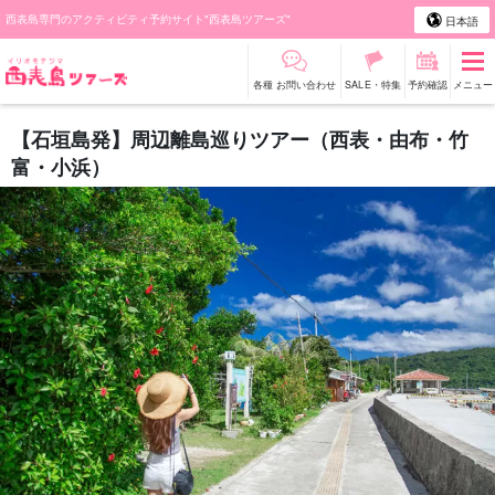
西表島専門のアクティビティ予約サイト"西表島ツアーズ"
日本語
各種 お問い合わせ
SALE・特集
予約確認
メニュー
【石垣島発】周辺離島巡りツアー（西表・由布・竹
富・小浜）