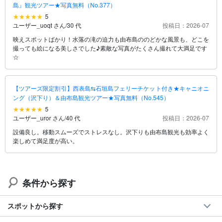
島』観光ツアー★写真無料（No.377）
5
ユーザー_uoqt さん
/
30 代
投稿日：2026-07
映えスポットばかり！水落の滝の迫力も由布島ののどかな風景も、どこを
撮っても絵になる美しさでした♪素敵な写真がたくさん撮れて大満足です
☆
【ツアーズ限定割引】西表島⇆石垣島フェリーチケット付き★キャニオニ
ング（沢下り）＆由布島観光ツアー★写真無料（No.545）
5
ユーザー_uror さん
/
40 代
投稿日：2026-07
設備良し。移動スムーズでストレスなし。沢下りも由布島観光も効率よく
楽しめて満足度が高い。
条件から探す
スポットから探す