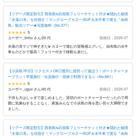
【ツアーズ限定割引】西表島⇆石垣島フェリーチケット付き★隠れた秘境
『水落の滝』を目指す！マングローブカヌー/SUP＆水牛車で渡る『由布
島』観光ツアー★写真無料（No.377）
5
ユーザー_tmhu さん
/
20 代
投稿日：2026-07
水落の滝マジで神すぎたw カヌーで進むの冒険感エグいし、由布島の水牛
車ものどかで最高！フェリー付きで移動も楽だし
【小浜島/半日】リクエストOK◎贅沢に貸切って遊ぼう！ボートチャータ
ープラン！卒業旅行・社員旅行・団体で利用できる☆（No.661）
5
ユーザー_uguv さん
/
40 代
投稿日：2026-07
子供も大はしゃぎで楽しめました。貸切のボートチャーターだったので周
囲に気兼ねすることなく、家族みんなで小浜島の海を思い切り大満喫でき
ました。
【ツアーズ限定割引】西表島⇆石垣島フェリーチケット付き★隠れた秘境
『水落の滝』を目指す！マングローブカヌー/SUP＆水牛車で渡る『由布