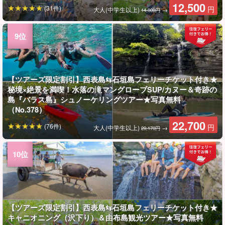
12,500
(31件)
円
大人(中学生以上)
→
14,000円
【ツアーズ限定割引】西表島⇆石垣島フェリーチケット付き★
秘境×絶景を満喫！水落の滝マングローブSUP/カヌー＆奇跡の
島『バラス島』シュノーケリングツアー★写真無料
（No.378）
22,700
(76件)
円
大人(中学生以上)
→
29,170円
【ツアーズ限定割引】西表島⇆石垣島フェリーチケット付き★
キャニオニング（沢下り）＆由布島観光ツアー★写真無料