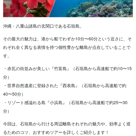
沖縄・八重山諸島の玄関口である石垣島。
その最大の魅力は、港から船でわずか10分〜60分という近さに、そ
れぞれ全く異なる表情を持つ個性豊かな離島が点在していることで
す。
・赤瓦の街並みが美しい『竹富島』（石垣島から高速船で約10〜15
分）
・世界自然遺産に登録された『西表島』（石垣島から高速船で約
40〜50分）
・リゾート感溢れる島『小浜島』（石垣島から高速船で約25〜30
分）
今回は、石垣島から行ける周辺離島それぞれの魅力や、効率よく巡
るためのコツ、おすすめツアーを詳しくご紹介します！