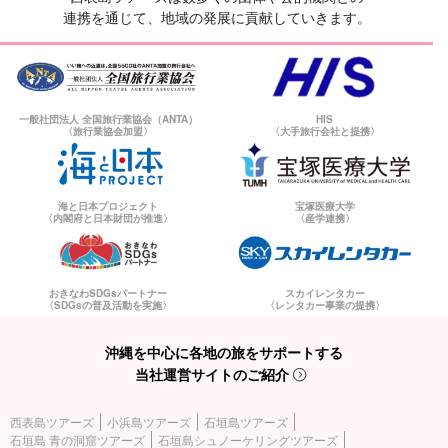
連携を通じて、地域の発展に貢献していきます。
一般社団法人 全国旅行業協会（ANTA）
HIS
〈旅行業協会加盟〉
〈大手旅行会社と提携〉
海と日本プロジェクト
宝塚医療大学
〈内閣府と日本財団が推進〉
〈産学連携〉
おきなわSDGsパートナー
スカイレンタカー
〈SDGsの普及活動を実施〉
〈レンタカー事業の提携〉
沖縄を中心に各地の旅をサポートする
当社運営サイトのご紹介
西表島ツアーズ
小浜島ツアーズ
石垣島ツアーズ
石垣島 青の洞窟ツアーズ
石垣島シュノーケリングツアーズ