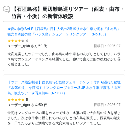
【石垣島発】周辺離島巡りツアー（西表・由布・
竹富・小浜）の新着体験談
★夏の特別SALE【西表島/1日】人気の2島巡り☆水牛車で渡る『由布島』
観光＆奇跡の島『バラス島』シュノーケリングツアー（No.100）
4
ユーザー_rpkb さん
/
50 代
投稿日：2026-07
大変充実したツアーでした。由布島の水牛車ものんびりとしており、バラ
ス島でのシュノーケリングも綺麗でした。強いて言えば船の移動が少し長
く感じました。
【ツアーズ限定割引】西表島⇆石垣島フェリーチケット付き★隠れた秘境
『水落の滝』を目指す！マングローブカヌー/SUP＆水牛車で渡る『由布
島』観光ツアー★写真無料（No.377）
5
ユーザー_dgnr さん
/
50 代
投稿日：2026-07
最初はマングローブの川をカヌーで進み、水落の滝で大自然の迫力を感じ
ました。次は水牛車に揺られてのんびりと由布島を観光し、西表島の魅力
を一日でたっぷりと満喫できる大変素晴らしいツアーでした。