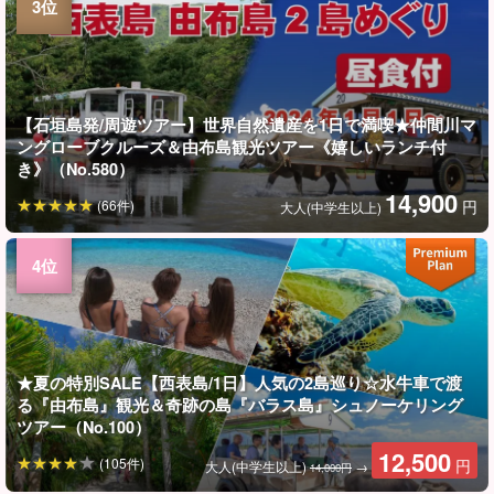
【石垣島発/周遊ツアー】世界自然遺産を1日で満喫★仲間川マ
ングローブクルーズ＆由布島観光ツアー《嬉しいランチ付
き》（No.580）
14,900
(66件)
円
大人(中学生以上)
★夏の特別SALE【西表島/1日】人気の2島巡り☆水牛車で渡
る『由布島』観光＆奇跡の島『バラス島』シュノーケリング
ツアー（No.100）
12,500
(105件)
円
大人(中学生以上)
→
14,000円