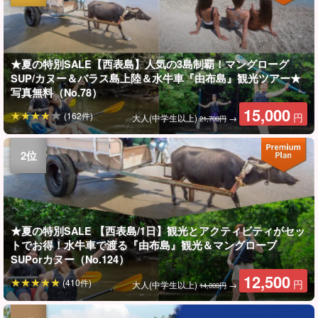
★夏の特別SALE【西表島】人気の3島制覇！マングローグ
SUP/カヌー＆バラス島上陸＆水牛車『由布島』観光ツアー★
写真無料（No.78）
15,000
(162件)
円
大人(中学生以上)
→
21,700円
★夏の特別SALE 【西表島/1日】観光とアクティビティがセッ
トでお得！水牛車で渡る『由布島』観光＆マングローブ
SUPorカヌー（No.124）
12,500
(410件)
円
大人(中学生以上)
→
14,000円