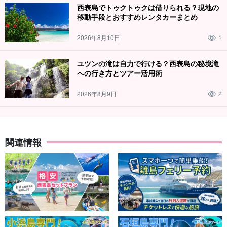
西表島でトゥクトゥクは借りられる？現地の
移動手段とおすすめレンタカーまとめ
2026年8月10日
1
ユツンの滝は自力で行ける？西表島の秘境滝
への行き方とツアー活用術
2026年8月9日
2
由布島（ゆぶじま）観光
由布島には西表島から水牛車に乗って海の上を渡ります。水牛車
関連情報
の上では頑張って引っ張ってくれる可愛い水牛に癒され、静かな
島時間をのんびり楽しめます。