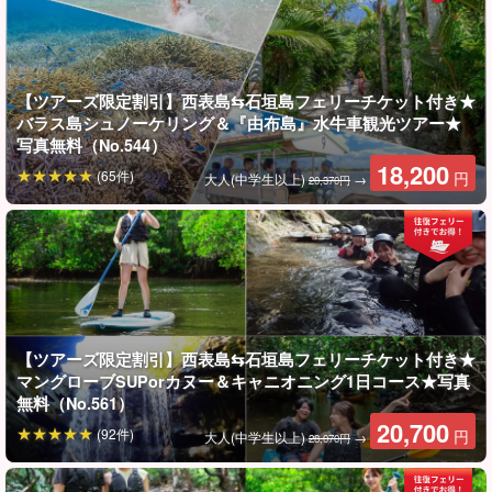
で別途購入する必要がありません！
＊おすすめポイント＊
【ツアーズ限定割引】西表島⇆石垣島フェリーチケット付き★
通常価格由布島観光＆西表島SUPorカヌーツアー14,000円
バラス島シュノーケリング＆『由布島』水牛車観光ツアー★
+往復フェリー乗船券（石垣島⇄西表島上原港）6,370円＝1名
写真無料（No.544）
様20,370円のところを
18,200
円
の格安価格でご提供！！
18,200
(65件)
円
大人(中学生以上)
→
20,370円
アクティビティとフェリーそれぞれ単品でご購入（ご予約）
頂くよりも断然お安くなっています。
【ツアーズ限定割引】西表島⇆石垣島フェリーチケット付き★
マングローブSUPorカヌー＆キャニオニング1日コース★写真
無料（No.561）
20,700
(92件)
円
大人(中学生以上)
→
28,070円