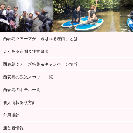
西表島ツアーズが「選ばれる理由」とは
よくある質問＆注意事項
西表島ツアーズ特集＆キャンペーン情報
ガイドがしっかりサポート
西表島の観光スポット一覧
ガイドは全員が
水難救助員の資格
を保有しています。ゆっくり丁
西表島のホテル一覧
寧にレクチャーいたしますので小さなお子様から泳ぎの苦手な方
個人情報保護方針
までご参加大歓迎です！
利用規約
運営者情報