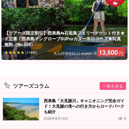
【ツアーズ限定割引】西表島⇆石垣島フェリーチケット付き★
ド定番！西表島マングローブSUPorカヌー半日コース★写真
無料（No.559）
どっちを体験してみる？
13,600
(116件)
円
大人(中学生以上)
→
選べるマングローブSUPorカヌー
15,270円
こちらのプランでは、体験してみたいアクティビティを選ぶこと
ができます。
ツアーズコラム
一覧を見る
使用するSUPorカヌーは
安定感抜群
！初心者の方でも簡単に体験
することができますよ♪
西表島「大見謝川」キャニオニング完全ガイ
ド！大見謝の滝への行き方からロードパーク
も紹介
2026年8月10日
9