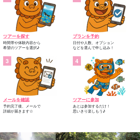
ツアーを探す
プランを予約
時間帯や体験内容から
日付や人数、オプション
希望のツアーを選択♪
などを選んで申し込み！
写真データ無料プレゼント
ツアー中はガイドが皆様の写真をお撮りし、データを無料でプレ
メールを確認
ツアーに参加
ゼントいたします。
予約完了後、メールで
あとは参加するだけ！
詳細が届きます☆
思いきり楽しもう♪