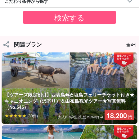
こだわり条件から探す
◆水難救助員の資格を持ったガイドがサポート
関連プラン
全4件
【ツアーズ限定割引】西表島⇆石垣島フェリーチケット付き★
キャニオニング（沢下り）＆由布島観光ツアー★写真無料
（No.545）
西表島ツアーズ限定特典！
18,200
(80件)
円
大人(中学生以上)
→
20,370円
石垣島⇄西表島フェリー乗船券付き☆
当プランにはツアー料金にフェリー往復乗船券も含まれているの