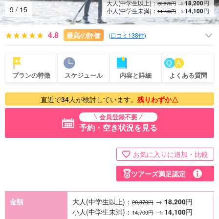
大人(中学生以上)：
→
18,200
円
20,370円
9
/
15
小人(中学生未満)：
→
14,100
円
14,700円
4.8
最高の評価
(
口コミ138件
)
プランの特徴
スケジュール
内容と詳細
よくある質問
直近で
34
人が検討しています。
残りわずか△
会員登録不要
予約・空き状況を見る
お気に入りに追加・比較
ツアーズ満足認定
金額
大人(中学生以上)：
→
18,200
円
20,370円
小人(中学生未満)：
→
14,100
円
14,700円