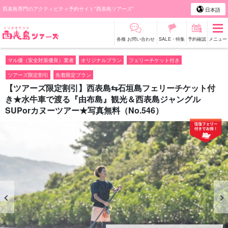
西表島専門のアクティビティ予約サイト"西表島ツアーズ"
日本語
各種 お問い合わせ
SALE・特集
予約確認
メニュー
マル優（安全対策優良）業者
オリジナルプラン
フェリーチケット付き
ツアーズ限定割引
先着限定プラン
【ツアーズ限定割引】西表島⇆石垣島フェリーチケット付
き★水牛車で渡る『由布島』観光＆西表島ジャングル
SUPorカヌーツアー★写真無料（No.546）