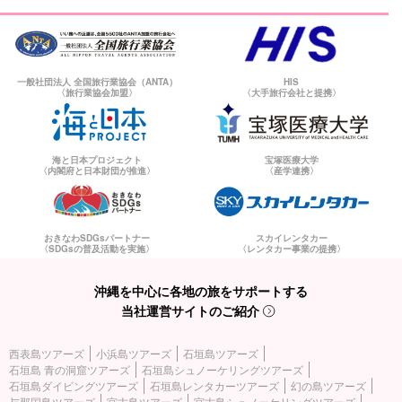
往路8:00/復路17:05
〈 フェリー代に関して 〉
一般社団法人 全国旅行業協会（ANTA）
HIS
〈旅行業協会加盟〉
〈大手旅行会社と提携〉
お客様都合で乗り遅れた場合は、お客様負担、弊社都合で乗り遅
れた場合は弊社負担いたします。
海と日本プロジェクト
宝塚医療大学
石垣港離島ターミナルでのフェリーへの乗船方法は、
ご予約後に
〈内閣府と日本財団が推進〉
〈産学連携〉
届く予約完了メールに記載されている手順に従ってご乗船
くださ
い。
おきなわSDGsパートナー
スカイレンタカー
〈SDGsの普及活動を実施〉
〈レンタカー事業の提携〉
沖縄を中心に各地の旅をサポートする
当社運営サイトのご紹介
西表島ツアーズ
小浜島ツアーズ
石垣島ツアーズ
石垣島 青の洞窟ツアーズ
石垣島シュノーケリングツアーズ
石垣島ダイビングツアーズ
石垣島レンタカーツアーズ
幻の島ツアーズ
与那国島ツアーズ
宮古島ツアーズ
宮古島シュノーケリングツアーズ