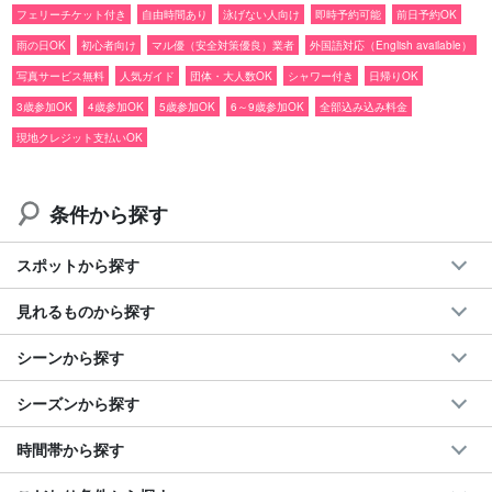
フェリーチケット付き
自由時間あり
泳げない人向け
即時予約可能
前日予約OK
雨の日OK
初心者向け
マル優（安全対策優良）業者
外国語対応（English available）
写真サービス無料
人気ガイド
団体・大人数OK
シャワー付き
日帰りOK
3歳参加OK
4歳参加OK
5歳参加OK
6～9歳参加OK
全部込み込み料金
フェリーチケット付き
特別価格
でご案内☆
現地クレジット支払いOK
『由布島』観光＆マングローブSUPorカヌー
条件から探す
90%以上が亜熱帯植物に囲まれた西表島の大自然でSUPorカヌー
に乗ってマングローブ林を散策、そして一度は訪れてみたい『由
スポットから探す
布島』観光が楽しめる欲張りプランです。
見れるものから探す
【NEW】累計参加人数30万人突破！
シーンから探す
◆
1日
40名限定の当サイトオリジナルプラン
◆マル優（安全対策優良）業者
シーズンから探す
◆写真データ無料付き
◆ツアー備品無料レンタル付き
時間帯から探す
◆ツアー参加者特典ページプレゼント