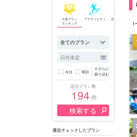
人気プラン
アクティビティ
石垣島⇄西表島
1
ランキング
フェリー
さらに
今日
明日
絞り込む
該当プラン数
194
件
最近チェックしたプラン