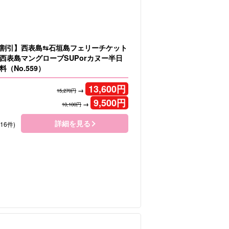
割引】西表島⇆石垣島フェリーチケット
西表島マングローブSUPorカヌー半日
（No.559）
13,600
円
→
15,270円
9,500
円
→
10,100円
詳細を見る
116件)