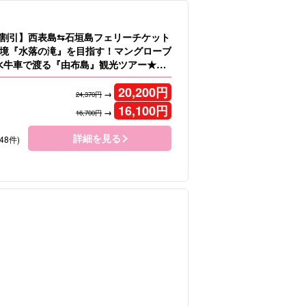
割引】西表島⇆石垣島フェリーチケット
境『水落の滝』を目指す！マングローブ
＆水牛車で渡る『由布島』観光ツアー★写
7）
20,200
円
→
24,370円
16,100
円
→
16,700円
詳細を見る
48件)