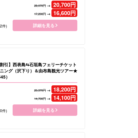
20,700
円
→
28,070円
16,600
円
→
17,200円
詳細を見る
92件)
割引】西表島⇆石垣島フェリーチケット
ニング（沢下り）＆由布島観光ツアー★
45）
18,200
円
→
20,370円
14,100
円
→
14,700円
詳細を見る
80件)