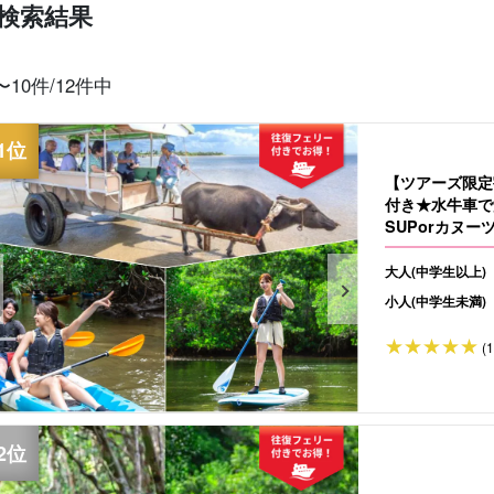
検索結果
当日予約OK
お得な割引
プレミアム
西表島"滝"
バラス島ツアー
レン
〜10件/12件中
プラン
セットプラン
厳選プラン
ツアー
【ツアーズ限定
付き★水牛車で
SUPorカヌー
大人(中学生以上)
小人(中学生未満)
(