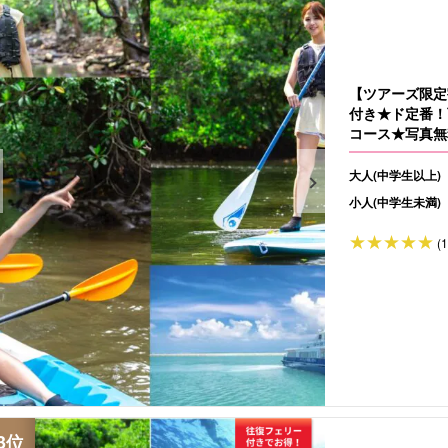
【ツアーズ限定
付き★ド定番！
コース★写真無料
大人(中学生以上)
小人(中学生未満)
(