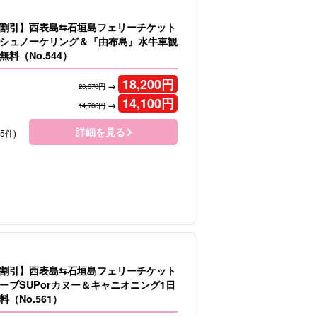
割引】西表島⇆石垣島フェリーチケット
シュノーケリング＆『由布島』水牛車観
料（No.544）
18,200
円
→
20,370円
14,100
円
→
14,700円
詳細を見る
65件)
割引】西表島⇆石垣島フェリーチケット
ーブSUPorカヌー＆キャニオニング1日
（No.561）