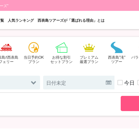
ーズ"
一覧
人気ランキング
西表島ツアーズが「選ばれる理由」とは
垣島⇄西表島
当日予約OK
お得な割引
プレミアム
西表島"滝"
バラ
フェリー
プラン
セットプラン
厳選プラン
ツアー
今日