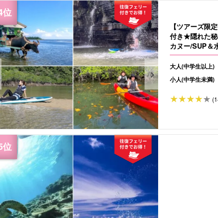
【ツアーズ限定
付き★隠れた秘
カヌー/SUP
真無料（No.37
大人(中学生以上)
小人(中学生未満)
(1