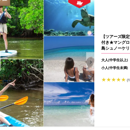
【ツアーズ限定
付き★マングロ
島シュノーケリン
大人(中学生以上)
小人(中学生未満)
(