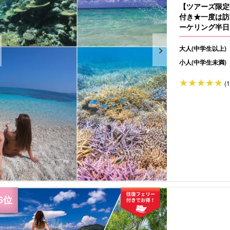
【ツアーズ限定
付き★一度は訪
ーケリング半日
大人(中学生以上)
小人(中学生未満)
(