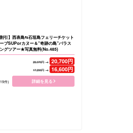
割引】西表島⇆石垣島フェリーチケット
ーブSUPorカヌー＆”奇跡の島”バラス
グツアー★写真無料(No.485)
20,700
円
→
28,070円
16,600
円
→
17,200円
詳細を見る
119件)