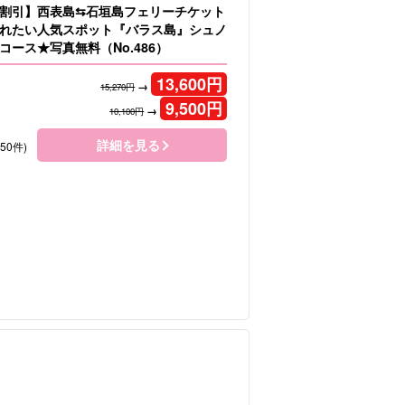
割引】西表島⇆石垣島フェリーチケット
れたい人気スポット『バラス島』シュノ
コース★写真無料（No.486）
13,600
円
→
15,270円
9,500
円
→
10,100円
詳細を見る
150件)