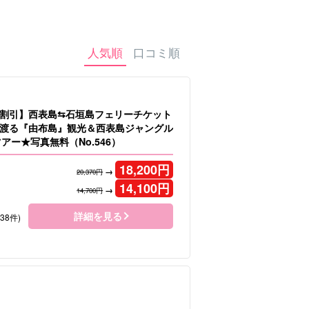
タカー
観光ツアー
人気順
口コミ順
割引】西表島⇆石垣島フェリーチケット
渡る『由布島』観光＆西表島ジャングル
ツアー★写真無料（No.546）
18,200
円
→
20,370円
14,100
円
→
14,700円
詳細を見る
138件)