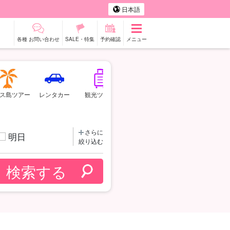
日本語
各種 お問い合わせ
SALE・特集
予約確認
メニュー
ス島ツアー
レンタカー
観光ツアー
さらに
明日
絞り込む