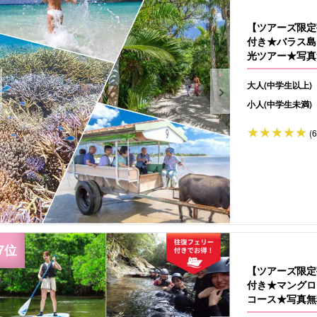
【ツアーズ限定
付き★バラス島
光ツアー★写真無
大人(中学生以上)
小人(中学生未満)
(
【ツアーズ限定
付き★マングロ
コース★写真無料