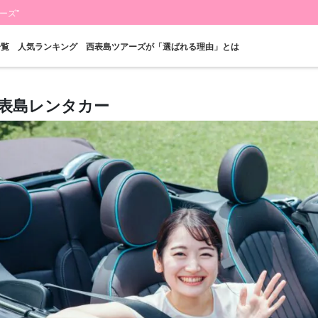
ーズ"
一覧
人気ランキング
西表島ツアーズが「選ばれる理由」とは
表島レンタカー
当日予約OK
お得な割引
プレミアム
西表島"滝"
バラス島ツアー
レン
プラン
セットプラン
厳選プラン
ツアー