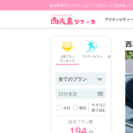
西表島専門のアクティビティ予約サイト"西表島ツア
アクティビティ
西
人気プラン
アクティビティ
石垣島⇄西表島
ランキング
フェリー
さらに
今日
明日
絞り込む
該当プラン数
194
件