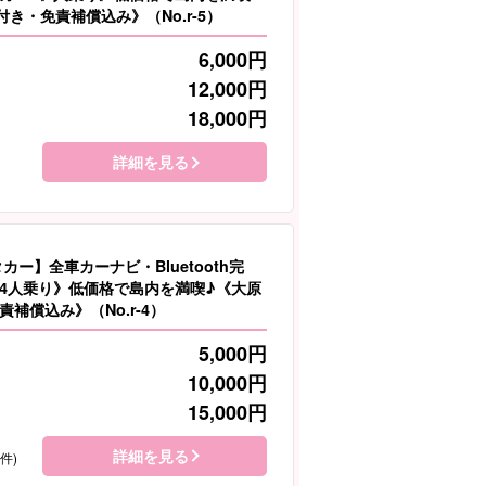
き・免責補償込み》（No.r-5）
6,000
円
12,000
円
18,000
円
詳細を見る
カー】全車カーナビ・Bluetooth完
4人乗り》低価格で島内を満喫♪《大原
補償込み》（No.r-4）
5,000
円
10,000
円
15,000
円
詳細を見る
1件)