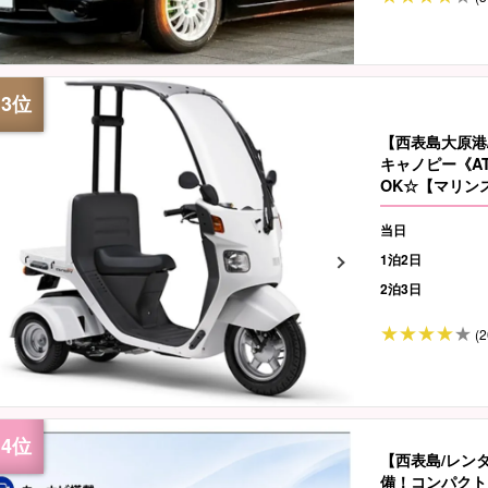
【西表島大原港
キャノピー《A
OK☆【マリン
（No.r-3）
当日
1泊2日
2泊3日
(2
【西表島/レンタ
備！コンパクト