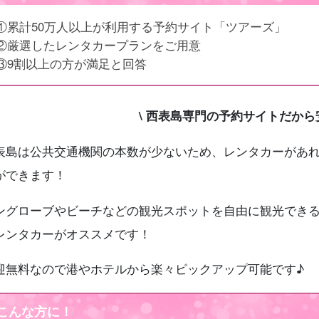
①
累計50万人以上が利用する予約サイト「ツアーズ」
②厳選したレンタカープランをご用意
③9割以上の方が満足と回答
\ 西表島専門の予約サイトだから安
表島は公共交通機関の本数が少ないため、レンタカーがあ
ができます！
ングローブやビーチなどの観光スポットを自由に観光でき
レンタカーがオススメです！
迎無料なので港やホテルから楽々ピックアップ可能です♪
こんな方に！