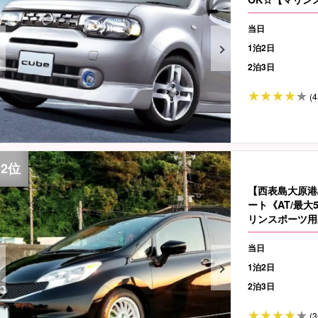
（No.r-1）
当日
1泊2日
2泊3日
(4
【西表島大原港
ート《AT/最大
リンスポーツ用
2）
当日
1泊2日
2泊3日
(3