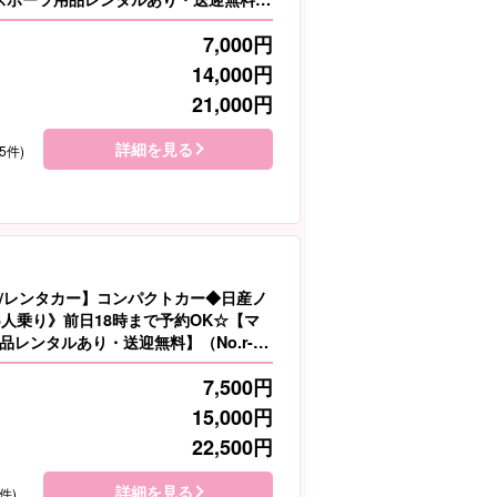
7,000
円
14,000
円
21,000
円
詳細を見る
5件)
/レンタカー】コンパクトカー◆日産ノ
5人乗り》前日18時まで予約OK☆【マ
品レンタルあり・送迎無料】（No.r-
7,500
円
15,000
円
22,500
円
詳細を見る
件)