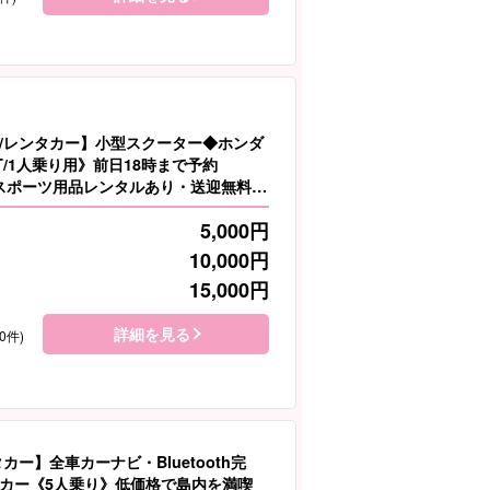
/レンタカー】小型スクーター◆ホンダ
T/1人乗り用》前日18時まで予約
スポーツ用品レンタルあり・送迎無料】
5,000
円
10,000
円
15,000
円
詳細を見る
0件)
カー】全車カーナビ・Bluetooth完
カー《5人乗り》低価格で島内を満喫