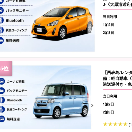
♪《大原港送迎付
当日利用
1泊2日
2泊3日
【西表島/レンタ
備！軽自動車《
港送迎付き・免責
当日利用
1泊2日
2泊3日
(