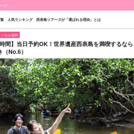
ーズ"
一覧
人気ランキング
西表島ツアーズが「選ばれる理由」とは
キャンセル無料
2.5時間】当日予約OK！世界遺産西表島を満喫するな
（No.6）