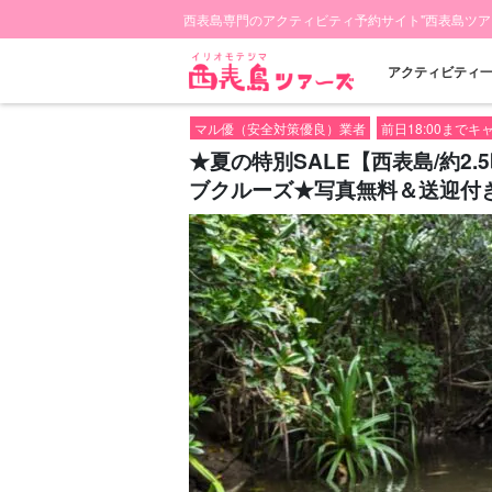
西表島専門のアクティビティ予約サイト"西表島ツア
アクティビティ
マル優（安全対策優良）業者
前日18:00まで
★夏の特別SALE【西表島/約
ブクルーズ★写真無料＆送迎付き