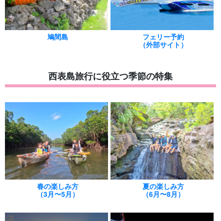
鳩間島
フェリー予約
（外部サイト）
西表島旅行に役立つ季節の特集
春の楽しみ方
夏の楽しみ方
（3月〜5月）
（6月〜8月）