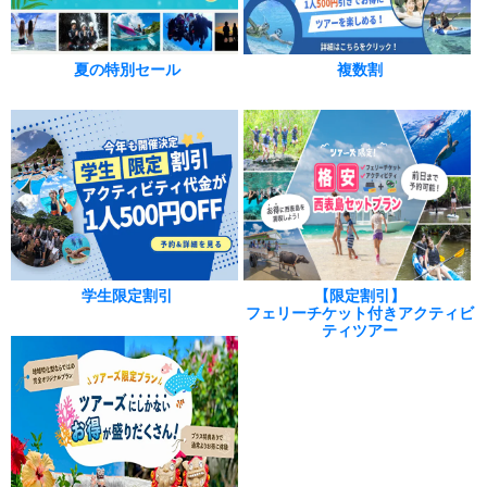
夏の特別セール
複数割
学生限定割引
【限定割引】
フェリーチケット付きアクティビ
ティツアー