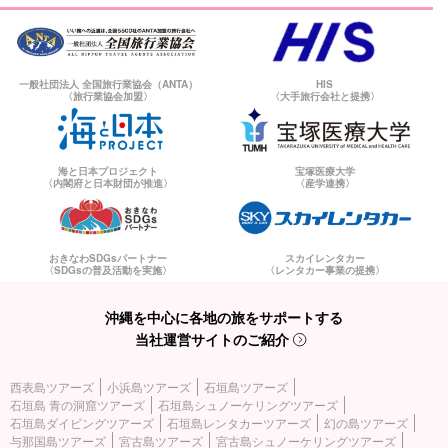
一般社団法人 全国旅行業協会（ANTA）
HIS
〈旅行業協会加盟〉
〈大手旅行会社と提携〉
海と日本プロジェクト
宝塚医療大学
〈内閣府と日本財団が推進〉
〈産学連携〉
おきなわSDGsパートナー
スカイレンタカー
〈SDGsの普及活動を実施〉
〈レンタカー事業の提携〉
沖縄を中心に各地の旅をサポートする
当社運営サイトのご紹介
西表島ツアーズ
小浜島ツアーズ
石垣島ツアーズ
石垣島 青の洞窟ツアーズ
石垣島シュノーケリングツアーズ
石垣島ダイビングツアーズ
石垣島レンタカーツアーズ
幻の島ツアーズ
与那国島ツアーズ
宮古島ツアーズ
宮古島シュノーケリングツアーズ