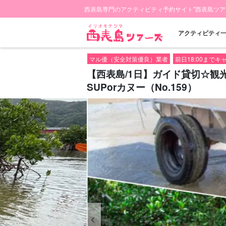
西表島専門のアクティビティ予約サイト"西表島ツア
アクティビティ
マル優（安全対策優良）業者
前日18:00まで
【西表島/1日】ガイド貸切☆
SUPorカヌー（No.159）