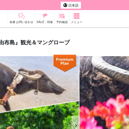
日本語
各種 お問い合わせ
SALE・特集
予約確認
メニュー
『由布島』観光＆マングローブ