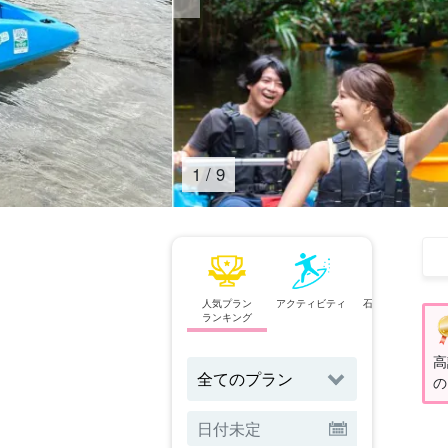
1
/
9
人気プラン
アクティビティ
石垣島⇄西表島
ランキング
フェリー
高
の