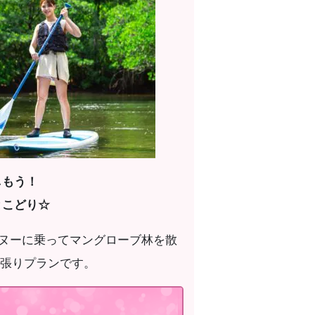
しもう！
とこどり☆
カヌーに乗ってマングローブ林を散
張りプランです。