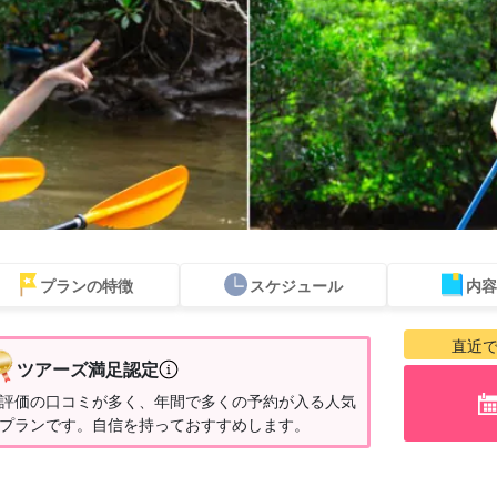
プランの特徴
スケジュール
内容
当日予約OK
お得な割引
プレミアム
西表島"滝"
バラス島ツアー
レン
直近
プラン
セットプラン
厳選プラン
ツアー
ツアーズ満足認定
評価の口コミが多く、年間で多くの予約が入る人気
プランです。自信を持っておすすめします。