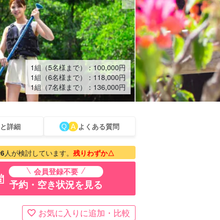
1組（5名様まで）：
100,000
円
1組（6名様まで）：
118,000
円
1組（7名様まで）：
136,000
円
と詳細
よくある質問
タカー
観光ツアー
で
6
人が検討しています。
残りわずか△
会員登録不要
予約・空き状況を見る
お気に入りに追加・比較