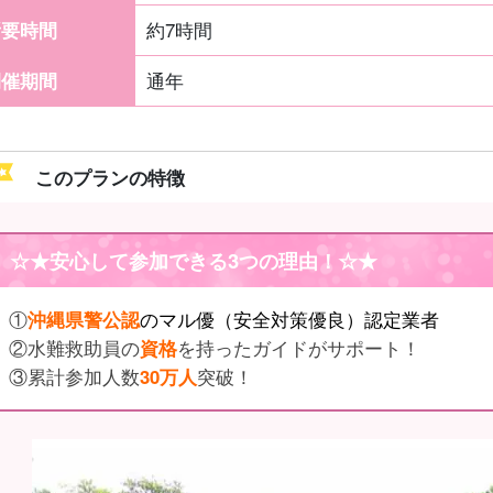
所要時間
約7時間
開催期間
通年
このプランの特徴
☆★
安心して参加できる3つの理由
！☆★
①
沖縄県警公認
のマル優（安全対策優良）認定業者
②水難救助員の
資格
を持ったガイドがサポート！
③累計参加人数
30万人
突破！