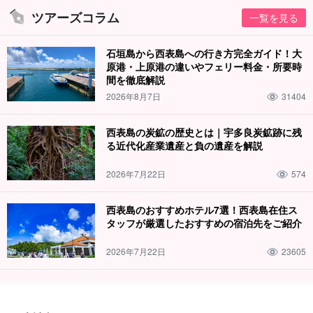
ツアーズコラム
一覧を見る
ガイドがしっかりサポート
石垣島から西表島への行き方完全ガイド！大
ガイドは全員が
水難救助員の資格
を保有しています。ゆっくり丁
原港・上原港の違いやフェリー料金・所要時
間を徹底解説
寧にレクチャーいたしますので小さなお子様から泳ぎの苦手な方
2026年8月7日
31404
までご参加大歓迎です！
西表島の炭鉱の歴史とは｜宇多良炭鉱跡に残
る近代化産業遺産と負の遺産を解説
2026年7月22日
574
西表島のおすすめホテル7選！西表島在住ス
タッフが厳選したおすすめの宿泊先をご紹介
2026年7月22日
23605