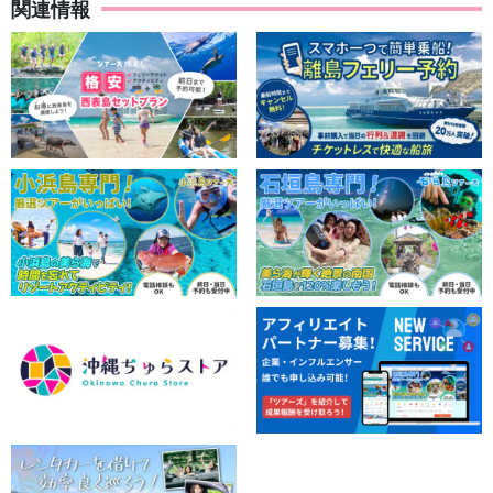
関連情報
石垣島からの日帰りで参加もOK☆
体験したいアクティビティなどご希望を予約フォーム備考欄に記
入の上ご予約ください。
※ツアー前日の予約確認の際に、石垣島からのフェリーに関してご
案内させていただきます。
おすすめポイント
◆写真データ無料付き
◆ツアー備品無料レンタル付き
◆ツアー参加者特典ページプレゼント
◆参加日の
前日18:00までキャンセル料なし