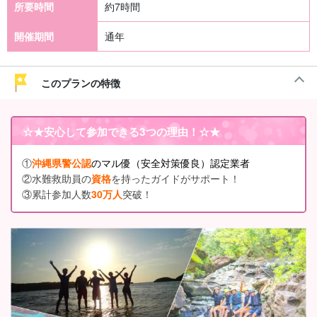
所要時間
約7時間
開催期間
通年
このプランの特徴
☆★
安心して参加できる3つの理由
！☆★
①
沖縄県警公認
のマル優（安全対策優良）認定業者
②水難救助員の
資格
を持ったガイドがサポート！
③累計参加人数
30万人
突破！