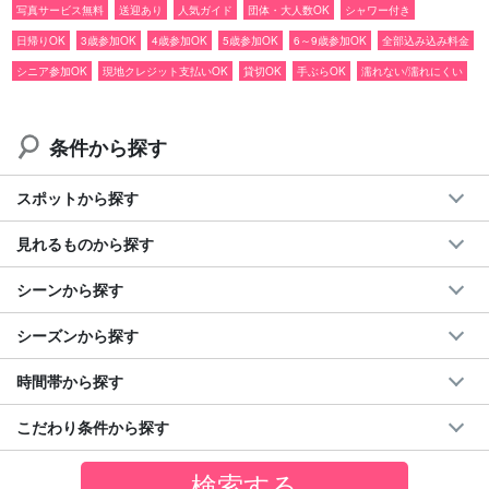
○SUP
写真サービス無料
送迎あり
人気ガイド
団体・大人数OK
シャワー付き
○カヌー
日帰りOK
3歳参加OK
4歳参加OK
5歳参加OK
6～9歳参加OK
全部込み込み料金
○シュノーケリング
シニア参加OK
現地クレジット支払いOK
貸切OK
手ぶらOK
濡れない/濡れにくい
（ビーチエントリー）
○鍾乳洞探検
○キャニオニング
条件から探す
○トレッキング
○由布島観光
○サンセットツアー
スポットから探す
○ナイトツアー
※ガイドの貸切でフィールドの貸切ではございません。
見れるものから探す
シーンから探す
⬇︎半日チャータープランはこちら⬇︎
シーズンから探す
【西表島/半日】ガイド貸切☆贅沢VIPチャータープラ
ン＜写真無料＆送迎付き＞柔軟対応◎自分たちのペー
時間帯から探す
スで♪団体旅行・社員旅行にも（No.132）
開始時間：9:00-11:30 / 13:30-16:00
所要時間：約3時間
こだわり条件から探す
70,000円