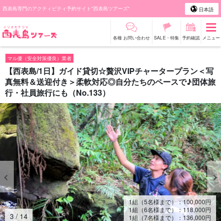
西表島専門のアクティビティ予約サイト"西表島ツアーズ"
日本語
各種 お問い合わせ
SALE・特集
予約確認
メニュー
マル優（安全対策優良）業者
【西表島/1日】ガイド貸切☆贅沢VIPチャータープラン＜写
真無料＆送迎付き＞柔軟対応◎自分たちのペースで♪団体旅
行・社員旅行にも（No.133）
1組（5名様まで）：
100,000
円
1組（6名様まで）：
118,000
円
4
/
14
1組（7名様まで）：
136,000
円