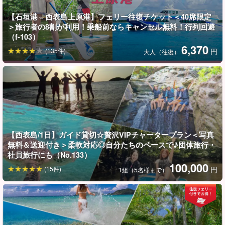
◆自分たちだけではしゃぎまくりたい方
【石垣港⇔西表島上原港】フェリー往復チケット＜40席限定
◆卒業旅行や家族旅行など、大人数で西表島行く方
＞旅行者の8割が利用！乗船前ならキャンセル無料！行列回避
◆初めての西表島で不安！ガイドに付きっきりでサポートし
（f-103）
て欲しい方
6,370
(135件)
円
大人（往復）
ご旅行の記念や特別な日に、思いっきり楽しみたいからこそ、大
切な時間だからこそ「貸し切り」で最高の思い出を☆
【西表島/1日】ガイド貸切☆贅沢VIPチャータープラン＜写真
無料＆送迎付き＞柔軟対応◎自分たちのペースで♪団体旅行・
社員旅行にも（No.133）
100,000
(15件)
円
1組（5名様まで）