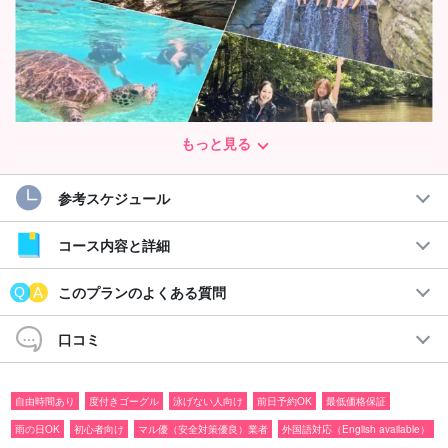
もっと見る
参考スケジュール
ガイドを貸切って自由自在に楽しもう☆
自分たちのペースで！贅沢プライベートツアー
コース内容と詳細
ガイドを貸し切って、西表島を思いっきり遊びませんか？
このプランのよくある質問
西表島でやりたいことを事前に相談もOK！チャーターツアーで
口コミ
は、他のお客様を気にすることなくお楽しみいただけます。
自由時間あり
度付きゴーグル
泳げない人向け
前日予約OK
最低価格保証
体験可能なアクティビティ
雨の日OK
初心者向け
マル優（安全対策優良）業者
外国語対応（English available）