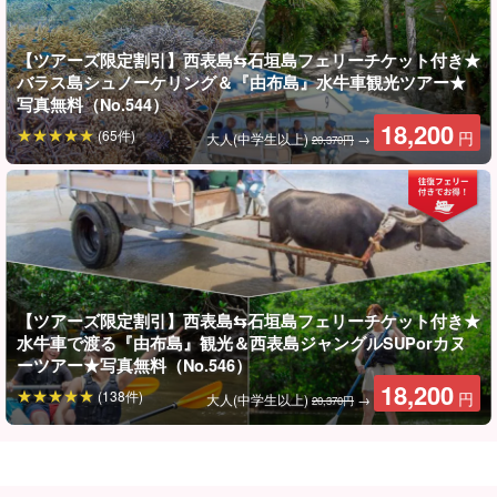
【ツアーズ限定割引】西表島⇆石垣島フェリーチケット付き★
バラス島シュノーケリング＆『由布島』水牛車観光ツアー★
写真データ無料プレゼント
写真無料（No.544）
18,200
(65件)
円
大人(中学生以上)
→
20,370円
ツアー中はガイドが専用の防水カメラで皆様のお写真を撮影し、
データを無料でプレゼント致します。
【ツアーズ限定割引】西表島⇆石垣島フェリーチケット付き★
水牛車で渡る『由布島』観光＆西表島ジャングルSUPorカヌ
ーツアー★写真無料（No.546）
18,200
(138件)
円
大人(中学生以上)
→
20,370円