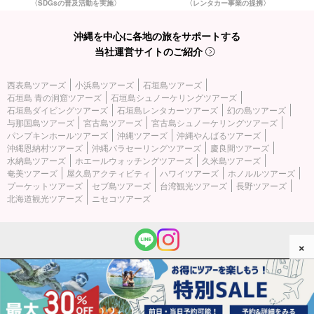
〈SDGsの普及活動を実施〉
〈レンタカー事業の提携〉
沖縄を中心に各地の旅をサポートする
当社運営サイトのご紹介
西表島ツアーズ
小浜島ツアーズ
石垣島ツアーズ
石垣島 青の洞窟ツアーズ
石垣島シュノーケリングツアーズ
石垣島ダイビングツアーズ
石垣島レンタカーツアーズ
幻の島ツアーズ
与那国島ツアーズ
宮古島ツアーズ
宮古島シュノーケリングツアーズ
パンプキンホールツアーズ
沖縄ツアーズ
沖縄やんばるツアーズ
沖縄恩納村ツアーズ
沖縄パラセーリングツアーズ
慶良間ツアーズ
水納島ツアーズ
ホエールウォッチングツアーズ
久米島ツアーズ
奄美ツアーズ
屋久島アクティビティ
ハワイツアーズ
ホノルルツアーズ
プーケットツアーズ
セブ島ツアーズ
台湾観光ツアーズ
長野ツアーズ
北海道観光ツアーズ
ニセコツアーズ
×
(c) 2026 西表島ツアーズ All Rights Reserved.