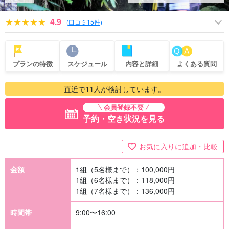
4.9
(
口コミ15件
)
プランの特徴
スケジュール
内容と詳細
よくある質問
直近で
11
人が検討しています。
会員登録不要
予約・空き状況を見る
お気に入りに追加・比較
金額
1組（5名様まで）：
100,000
円
1組（6名様まで）：
118,000
円
1組（7名様まで）：
136,000
円
時間帯
9:00〜16:00