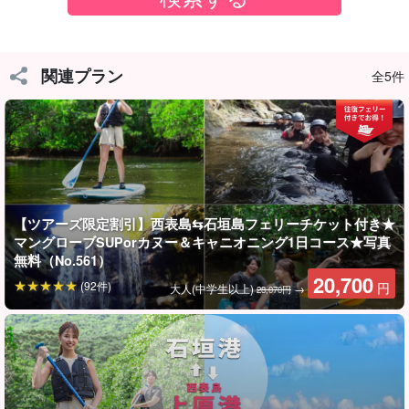
関連プラン
全5件
【ツアーズ限定割引】西表島⇆石垣島フェリーチケット付き★
マングローブSUPorカヌー＆キャニオニング1日コース★写真
無料（No.561）
20,700
(92件)
円
大人(中学生以上)
→
少人数から団体旅行まで、様々なシチュエーションでお楽しみい
28,070円
ただけます。
こんな方に...
◆大切な思い出作りをプライベートで行いたい方