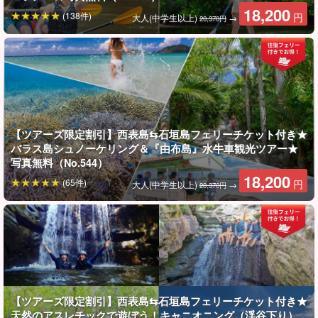
18,200
(138件)
円
大人(中学生以上)
→
20,370円
西表島（上原港）航路は、北風の影響を受けやすい事もあり欠航
になりやすいです。
西表島（上原港）行きのフェリーが欠航になった場合は、
西表島
（大原港）を経由
して臨時送迎バスで上原港へお送り致します。
フェリー欠航時についてもっと詳しくはこちら
【ツアーズ限定割引】西表島⇆石垣島フェリーチケット付き★
バラス島シュノーケリング＆『由布島』水牛車観光ツアー★
写真無料（No.544）
18,200
(65件)
円
大人(中学生以上)
→
20,370円
【ツアーズ限定割引】西表島⇆石垣島フェリーチケット付き★
天然のアスレチックで遊ぼう！キャニオニング（渓谷下り）