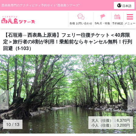
西表島専門のアクティビティ予約サイト"西表島ツアーズ"
日本語
各種 お問い合わせ
SALE・特集
予約確認
メニュー
【石垣港⇔西表島上原港】フェリー往復チケット＜40席限
定＞旅行者の8割が利用！乗船前ならキャンセル無料！行列
回避（f-103）
大人（往復）：
6,370
円
11
/
13
小人（往復）：
3,200
円