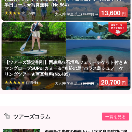
半日コース★写真無料（No.564）
13,600
(89件)
円
大人(中学生以上)
→
15,270円
現地購入は大行列で時間ロス...
事前にオンライン予約がおすすめです！
石垣港離島ターミナルは当日
とても混雑します
。
【ツアーズ限定割引】西表島⇆石垣島フェリーチケット付き★
事前にオンライン予約しておくことで、当日のチケット購入手続
マングローブSUPorカヌー＆”奇跡の島”バラス島シュノーケ
きが不要！
リングツアー★写真無料(No.485)
20,700
(119件)
円
大人(中学生以上)
→
チケット購入のためにわざわざ列に並ぶストレスから解放され、
28,070円
余裕をもって乗船できますので必ず事前予約しておこう。
【最新版】フェリー混雑状況の記事はこちら
ツアーズコラム
一覧を見る
西表島の炭鉱の歴史とは｜宇多良炭鉱跡に残