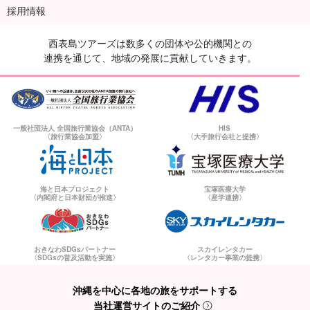
採用情報
西表島ツアーズは数多くの団体や公的機関との
連携を通じて、地域の発展に貢献していきます。
一般社団法人 全国旅行業協会（ANTA）
HIS
〈旅行業協会加盟〉
〈大手旅行会社と提携〉
海と日本プロジェクト
宝塚医療大学
〈内閣府と日本財団が推進〉
〈産学連携〉
おきなわSDGsパートナー
スカイレンタカー
〈SDGsの普及活動を実施〉
〈レンタカー事業の提携〉
沖縄を中心に各地の旅をサポートする
当社運営サイトのご紹介