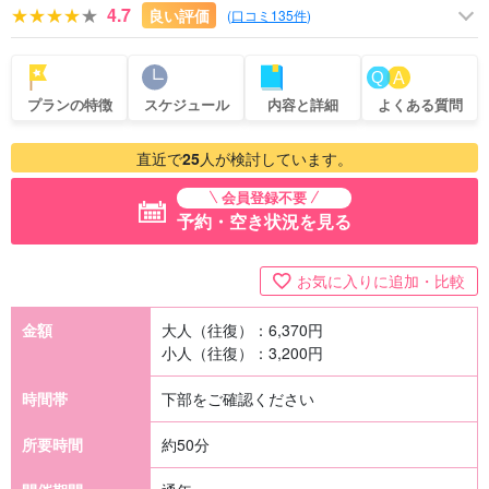
4.7
良い評価
(
口コミ135件
)
プランの特徴
スケジュール
内容と詳細
よくある質問
直近で
25
人が検討しています。
会員登録不要
予約・空き状況を見る
お気に入りに追加・比較
金額
大人（往復）：
6,370
円
小人（往復）：
3,200
円
時間帯
下部をご確認ください
所要時間
約50分