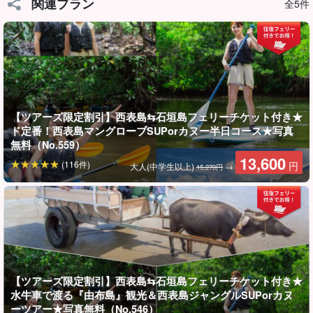
関連プラン
全5件
グルSUPorカヌーツアー★写真無料（No.546）
開始時間：8:00〜17:55
所要時間：約9時間
→
18,200
円
20,370円
【ツアーズ限定割引】西表島⇆石垣島フェリーチケット付き★
ド定番！西表島マングローブSUPorカヌー半日コース★写真
無料（No.559）
13,600
(116件)
円
大人(中学生以上)
→
15,270円
【ツアーズ限定割引】西表島⇆石垣島フェリーチケット付き★
西表島（上原港）航路は欠航になりやすい！
水牛車で渡る『由布島』観光＆西表島ジャングルSUPorカヌ
ーツアー★写真無料（No.546）
上原航路のフェリーが欠航の場合は...