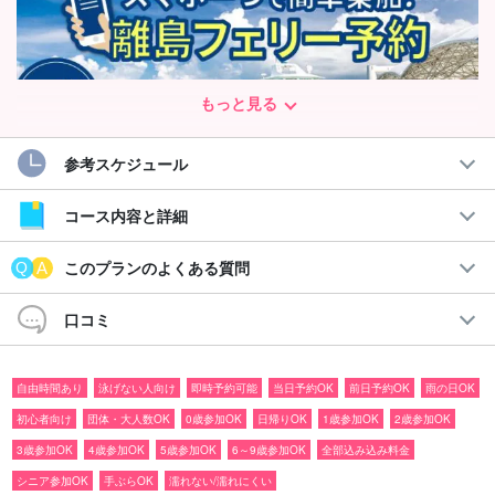
もっと見る
参考スケジュール
コース内容と詳細
西表島の玄関口となる港は、大原港（東南部）と上原港（北部）
このプランのよくある質問
のふたつがあります。
口コミ
特に上原港はアクティビティツアーの集合場所になることが多く
すぐ売り切れになります
。ツアーと同時に必ず予約しておこう！
自由時間あり
泳げない人向け
即時予約可能
当日予約OK
前日予約OK
雨の日OK
上原港はこんな方に...
初心者向け
団体・大人数OK
0歳参加OK
日帰りOK
1歳参加OK
2歳参加OK
3歳参加OK
4歳参加OK
5歳参加OK
6～9歳参加OK
全部込み込み料金
◆マリンアクティビティを楽しみたい方
シニア参加OK
手ぶらOK
濡れない/濡れにくい
◆西表島の自然を思い切り体感したい方