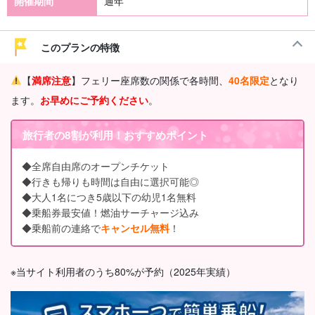
開催期間
通年
このプランの特徴
【
満席注意
】フェリー座席数の関係で各時間、
40名限定
となり
ます。
お
早めにご予約ください
。
旅行者の8割が利用！おすすめポイント
◆全席自由席のオープンチケット
◆行きも帰りも時間は自由に選択可能◎
◆大人1名につき5歳以下の幼児1名無料
◆乗船券最安値！燃油サーチャージ込み
◆乗船前の連絡で
キャンセル無料
！
※当サイト利用者のうち80%が予約（2025年実績）