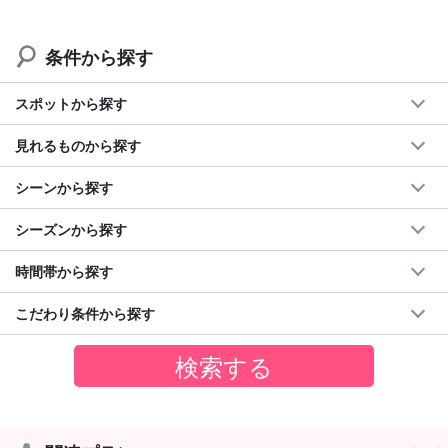
◆上原港から活動開始する方
◆上原港集合のアクティビティに参加する方
条件から探す
フェリーチケット付きでかなりお得！
スポットから探す
ツアーズ限定のセットプラン一覧はこちら
見れるものから探す
⬇︎おすすめのセットプランはこちら
シーンから探す
【ツアーズ限定割引】西表島⇆石垣島フェリーチケッ
ト付き★マングローブSUPorカヌー＆”奇跡の島”バラ
シーズンから探す
ス島シュノーケリングツアー★写真無料(No.485)
開始時間：8:00〜17:55
所要時間：約9時間
→
20,700
円
28,070円
時間帯から探す
こだわり条件から探す
【ツアーズ限定割引】西表島⇆石垣島フェリーチケッ
ト付き★バラス島シュノーケリング＆『由布島』水牛
車観光ツアー★写真無料（No.544）
開始時間：8:00〜17:55
所要時間：約9時間
→
18,200
円
20,370円
【ツアーズ限定割引】西表島⇆石垣島フェリーチケッ
ト付き★水牛車で渡る『由布島』観光＆西表島ジャン