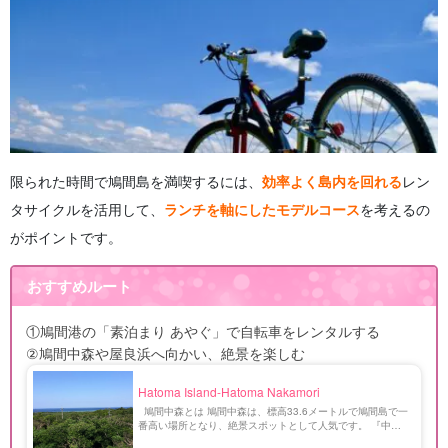
限られた時間で鳩間島を満喫するには、
効率よく島内を回れる
レン
タサイクルを活用して、
ランチを軸にしたモデルコース
を考えるの
がポイントです。
おすすめルート
①鳩間港の
「素泊まり あやぐ」で自転車をレンタルする
②鳩間中森や屋良浜へ向かい、絶景を楽しむ
Hatoma Island-Hatoma Nakamori
鳩間中森とは 鳩間中森は、標高33.6メートルで鳩間島で一
番高い場所となり、絶景スポットとして人気です。 『中
森』という名前は鳩間島に3つある森のうち、真ん中に位置