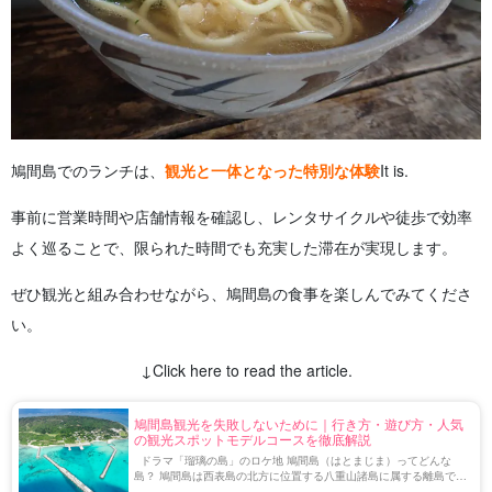
鳩間島でのランチは、
観光と一体となった特別な体験
It is.
事前に営業時間や店舗情報を確認し、レンタサイクルや徒歩で効率
よく巡ることで、限られた時間でも充実した滞在が実現します。
ぜひ観光と組み合わせながら、鳩間島の食事を楽しんでみてくださ
い。
↓Click here to read the article.
鳩間島観光を失敗しないために｜行き方・遊び方・人気
の観光スポットモデルコースを徹底解説
ドラマ「瑠璃の島」のロケ地 鳩間島（はとまじま）ってどんな
島？ 鳩間島は西表島の北方に位置する八重山諸島に属する離島で
す。 面積が約1ｋｍ、人口約40人ほどの小さな島であり、手付かず