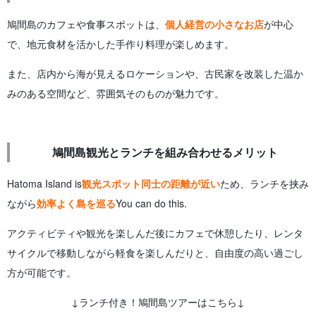
鳩間島のカフェや食事スポットは、
個人経営の小さなお店
が中心
で、地元食材を活かした手作り料理が楽しめます。
また、店内から海が見えるロケーションや、古民家を改装した温か
みのある空間など、雰囲気そのものが魅力です。
鳩間島観光とランチを組み合わせるメリット
Hatoma Island is
観光スポット同士の距離が近い
ため、ランチを挟み
ながら
効率よく島を巡る
You can do this.
アクティビティや観光を楽しんだ後にカフェで休憩したり、レンタ
サイクルで移動しながら軽食を楽しんだりと、自由度の高い過ごし
方が可能です。
↓ランチ付き！鳩間島ツアーはこちら↓