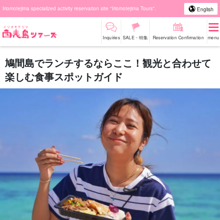
Iriomotejima specialized activity reservation site "Iriomotejima Tours".
English
Inquiries
SALE・特集
Reservation Confirmation
menu
鳩間島でランチするならここ！観光と合わせて
楽しむ食事スポットガイド