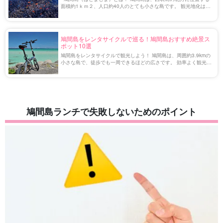
面積約1ｋｍ２、人口約40人のとても小さな島です。 観光地化はし
ておらず昔ながらの良き孤島を体現しています。そのため時間の流
れもゆっくりで、日常生 […]
鳩間島をレンタサイクルで巡る！鳩間島おすすめ絶景ス
ポット10選
鳩間島をレンタサイクルで観光しよう！ 鳩間島は、周囲約3.9kmの
小さな島で、徒歩でも一周できるほどの広さです。 効率よく観光ス
ポットを巡るには、レンタサイクルの利用がおすすめです。 今回
は、鳩間島で自転車を借りる方法や […]
鳩間島ランチで失敗しないためのポイント