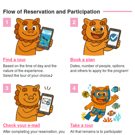
Flow of Reservation and Participation
Find a tour
Book a plan
Based on the time of day and the
Dates, number of people, options
nature of the experience.
and others to apply for the program!
Select the tour of your choice♪
Check your e-mail
Take a tour
After completing your reservation, you
All that remains is to participate!