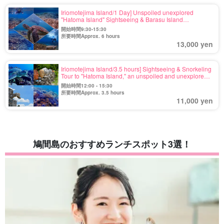
Iriomotejima Island/1 Day] Unspoiled unexplored
"Hatoma Island" Sightseeing & Barasu Island
Snorkeling Tour High probability of encountering sea
開始時間9:30-15:30
turtles! You will be impressed by one of the best
所要時間Approx. 6 hours
transparency in Yaeyama♪ (No.134)
13,000 yen
Iriomotejima Island/3.5 hours] Sightseeing & Snorkeling
Tour to "Hatoma Island," an unspoiled and unexplored
island where you can play in the afternoon You will
開始時間12:00 - 15:30
encounter sea turtles with high probability! You will be
所要時間Approx. 3.5 hours
impressed by one of the best transparency in
11,000 yen
Yaeyama♪ (No.94)
鳩間島のおすすめランチスポット3選！