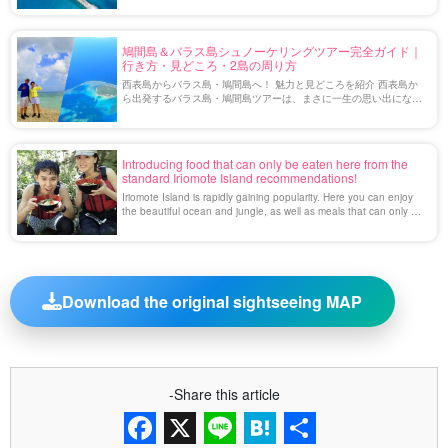
の自然や沖縄の原風景が色 […]
鳩間島＆バラス島シュノーケリングツアー完全ガイド｜
行き方・見どころ・2島の周り方
西表島からバラス島・鳩間島へ！ 魅力と見どころを紹介 西表島か
ら出発するバラス島・鳩間島ツアーは、まさに一生の思い出になる
こと間違いなし！ 自然が息づく未開の地「バラス島」と静寂の中で
癒される特別な島「鳩間島」は、どちら […]
Introducing food that can only be eaten here from the
standard Iriomote Island recommendations!
Iriomote Island is rapidly gaining popularity. Here you can enjoy
the beautiful ocean and jungle, as well as meals that can only be
enjoyed here! We will introduce you from standard dishes to
surprising dishes here.
Download the original sightseeing MAP
-Share this article