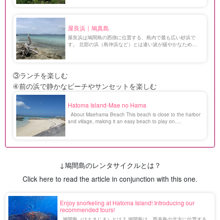
するためだといわれています。 物見台の上に […]
屋良浜｜鳩真島
屋良浜は鳩間島の西側に位置する、島内で最も広い砂浜で
す。 北部の浜（島仲浜など）とは違い波が緩やかなため、
水浴びやシュノーケリングには最適の場所で、シーズンにな
ると島内でいちばん人が集まります。 鳩間島は2005年放送
の […]
③ランチを楽しむ
④前の浜で静かなビーチやサンセットを楽しむ
Hatoma Island-Mae no Hama
About Maehama Beach This beach is close to the harbor
and village, making it an easy beach to play on.
Surrounded by breakwaters, the waves are calm and the
water is shallow and clear, making it ideal for playing with
children, and it is known as the easiest beach to visit on
the island. The Harvest Festival [...].
↓鳩間島のレンタサイクルとは？
Click here to read the article in conjunction with this one.
Enjoy snorkeling at Hatoma Island! Introducing our
recommended tours!
鳩間島（はとまじま）とは？ 鳩間島は、西表島の北方に位置する