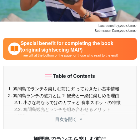
Last edited by;
2026/05/07
Submission Date;
2026/05/07
Special benefit for completing the book
(original sightseeing MAP)
Free gift at the bottom of the page for those who read to the end!
Table of Contents
1.
鳩間島でランチを楽しむ前に 知っておきたい基本情報
2.
鳩間島ランチの魅力とは？ 観光と一緒に楽しめる理由
2.1.
小さな島ならではのカフェと 食事スポットの特徴
2.2.
鳩間島観光とランチを組み合わせるメリット
3.
鳩間島のおすすめランチスポット3選！
目次を開く
3.1.
①鳩間島観光のランチ拠点！ お休み処 あざて家
3.2.
②豊富なメニューを楽しめる！ 食べ呑み処 ふぁいだ
まやー
鳩間島でランチを楽しむ前に