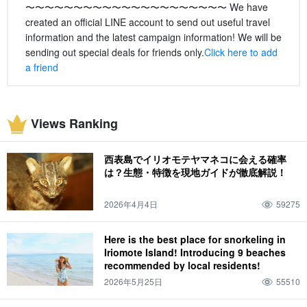
〜〜〜〜〜〜〜〜〜〜〜〜〜〜〜〜〜〜〜〜〜 We have
created an official LINE account to send out useful travel
information and the latest campaign information! We will be
sending out special deals for friends only.
Click here to add
a friend
Views Ranking
西表島でイリオモテヤマネコに会える確率
は？生態・特徴を現地ガイドが徹底解説！
2026年4月4日
59275
Here is the best place for snorkeling in
Iriomote Island! Introducing 9 beaches
recommended by local residents!
2026年5月25日
55510