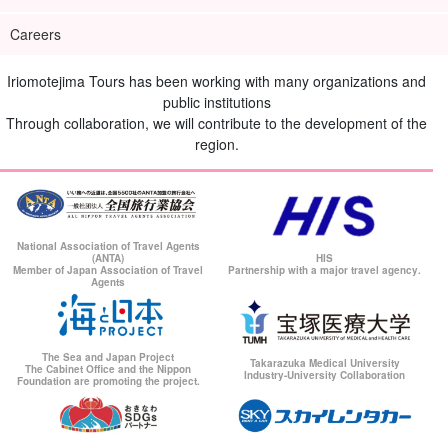
Careers
Iriomotejima Tours has been working with many organizations and
public institutions
Through collaboration, we will contribute to the development of the
region.
National Association of Travel Agents
(ANTA)
HIS
Member of Japan Association of Travel
Partnership with a major travel agency.
Agents
The Sea and Japan Project
Takarazuka Medical University
The Cabinet Office and the Nippon
Industry-University Collaboration
Foundation are promoting the project.