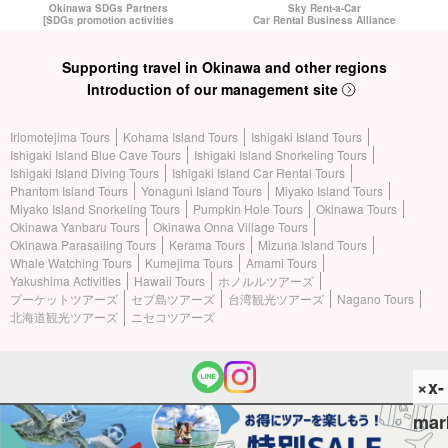
Okinawa SDGs Partners
Sky Rent-a-Car
[SDGs promotion activities
Car Rental Business Alliance
Supporting travel in Okinawa and other regions
Introduction of our management site
Iriomotejima Tours
Kohama Island Tours
Ishigaki Island Tours
Ishigaki Island Blue Cave Tours
Ishigaki Island Snorkeling Tours
Ishigaki Island Diving Tours
Ishigaki Island Car Rental Tours
Phantom Island Tours
Yonaguni Island Tours
Miyako Island Tours
Miyako Island Snorkeling Tours
Pumpkin Hole Tours
Okinawa Tours
Okinawa Yanbaru Tours
Okinawa Onna Village Tours
Okinawa Parasailing Tours
Kerama Tours
Mizuna Island Tours
Whale Watching Tours
Kumejima Tours
Amami Tours
Yakushima Activities
Hawaii Tours
ホノルルツアーズ
プーケットツアーズ
セブ島ツアーズ
台湾観光ツアーズ
Nagano Tours
北海道観光ツアーズ
ニセコツアーズ
×x-
mar
(c) 2026 Iriomotejima Tours All Rights Reserved.