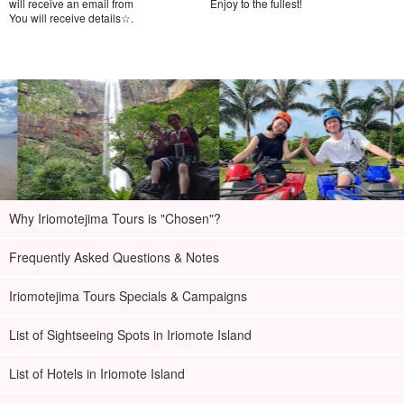
will receive an email from
Enjoy to the fullest!
You will receive details☆.
Why Iriomotejima Tours is "Chosen"?
Frequently Asked Questions & Notes
Iriomotejima Tours Specials & Campaigns
List of Sightseeing Spots in Iriomote Island
List of Hotels in Iriomote Island