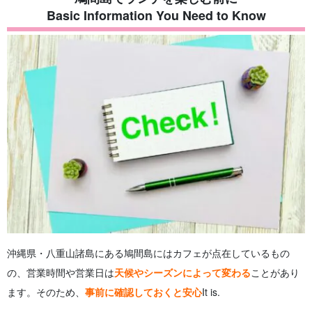
3.3.
③民宿も併せて利用できる！ ホシゾラショクドウ
Basic Information You Need to Know
4.
レンタサイクルで巡る鳩間島観光とランチ
5.
鳩間島ランチで失敗しないためのポイント
6.
鳩間島のランチに関する よくある質問（FAQ）
7.
summary
沖縄県・八重山諸島にある鳩間島にはカフェが点在しているもの
の、営業時間や営業日は
天候やシーズンによって変わる
ことがあり
ます。そのため、
事前に確認しておくと安心
It is.