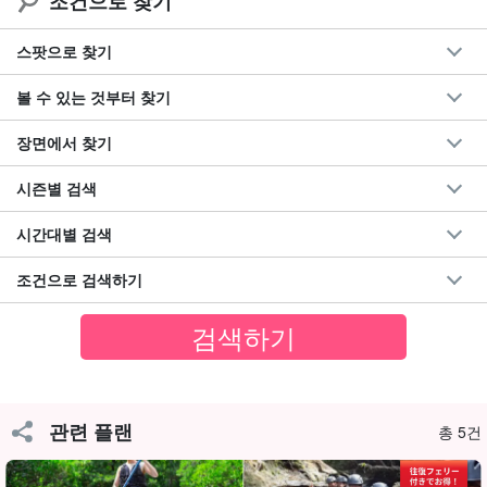
조건으로 찾기
스팟으로 찾기
안정감 넘치는 카누(카약) 체험!
볼 수 있는 것부터 찾기
카약을 타고 맹그로브 강을 따라 정글의 깊숙한 곳으로 향한다.
장면에서 찾기
맹그로브 숲, 광활한 강과 바다의 자연 생물과 교감하며 직접 노를
시즌별 검색
저어 나아가는 재미가 있다.
시간대별 검색
조건으로 검색하기
관련 플랜
총 5건