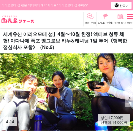
이리오모테 섬 전문 액티비티 예약 사이트 "이리오모테 섬 투어즈"
한국어
각종 문의
SALE・特集
예약 확인
메뉴
세계유산 이리오모테 섬】4월〜10월 한정! 액티브 청류 체
험! 아다나데 폭포 맹그로브 카누&캐녀닝 1일 투어《행복한
점심식사 포함》（No.9)
성인:
17,000
円
4
/
4
난쟁이:
14,000
円