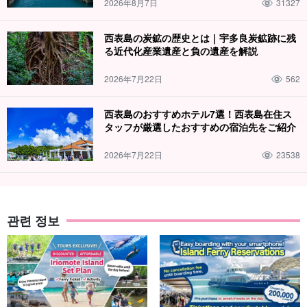
2026年8月7日
31327
西表島の炭鉱の歴史とは｜宇多良炭鉱跡に残
る近代化産業遺産と負の遺産を解説
2026年7月22日
562
西表島のおすすめホテル7選！西表島在住ス
タッフが厳選したおすすめの宿泊先をご紹介
2026年7月22日
23538
관련 정보