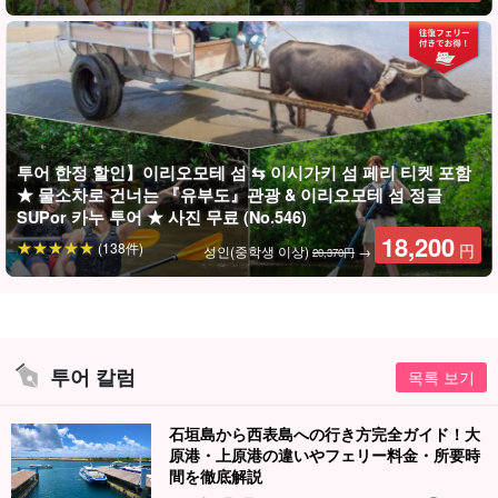
투어 한정 할인】이리오모테 섬 ⇆ 이시가키 섬 페리 티켓 포함
★ 물소차로 건너는 『유부도』관광 & 이리오모테 섬 정글
SUPor 카누 투어 ★ 사진 무료 (No.546)
18,200
(138件)
円
성인(중학생 이상)
→
20,370円
투어 칼럼
목록 보기
石垣島から西表島への行き方完全ガイド！大
原港・上原港の違いやフェリー料金・所要時
間を徹底解説