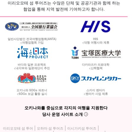
이리오모테 섬 투어즈는 수많은 단체 및 공공기관과 함께 하는
협업을 통해 지역 발전에 기여하고자 합니다.
일반사단법인 전국여행업협회(ANTA)
HIS
<여행업협회 가입
<대형 여행사와 제휴
바다와 일본 프로젝트
다카라즈카 의료대학
<내각부와 일본재단이 추진
<산학협력
오키나와 SDGs 파트너
스카이 렌터카
<SDGs 보급 활동 실시
<렌터카 사업 제휴
오키나와를 중심으로 각지의 여행을 지원한다
당사 운영 사이트 소개
이리오모테 섬 투어
오하마 섬 투어즈
이시가키섬 투어즈