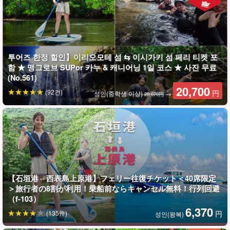
아다나데 폭포
'아다나데 폭포'는 아다나데 강 상류 부근에 있는 폭포로, 아다나데
강 자체는 아다나데 강의 지류에 있다.
투어즈 한정 할인】이리오모테 섬 ⇆ 이시가키 섬 페리 티켓 포
함 ★ 맹그로브 SUPor 카누 & 캐니어닝 1일 코스 ★ 사진 무료
평소 운동이 부족해 걱정하는 분들도 걱정할 필요가 없다. 전반적으
(No.561)
로 초보자도 쉽게 즐길 수 있는 코스로 구성되어 있어, 부담스럽지
20,700
(92건)
円
성인(중학생 이상)
→
28,070円
않고 즐겁게 투어를 즐길 수 있다.
이리오모테 섬의 놀이를 하루에 꽉 채운 필드에서 이리오모테 섬의
놀이를 충분히 즐길 수 있습니다!
【石垣港⇔西表島上原港】フェリー往復チケット＜40席限定
＞旅行者の8割が利用！乗船前ならキャンセル無料！行列回避
（f-103）
6,370
(135件)
円
성인(왕복)