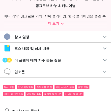
맹그로브 카누 & 캐니어닝
바다 카약, 맹그로브 카약, 샤워 클라이밍, 협곡 클라이밍을 즐길 수
있다.
헤엄쳐서 뛰어들다,
이리오모테 섬을 마음껏
마음껏 즐길 수 있
더 보기
는 투어
입니다!
참고 일정
졸업여행, 가족여행, 단체여행 등 단체 여행객에게 특히 추천합니다.
코스 내용 및 상세 내용
이 플랜에 대해 자주 묻는 질문
입소문
식사 포함
전날 예약 OK
초보자를 위한
사진 서비스 무료
송영 있음
단체・대인원 OK
당일치기 OK
6~9세 참가 OK
시니어 참여 OK