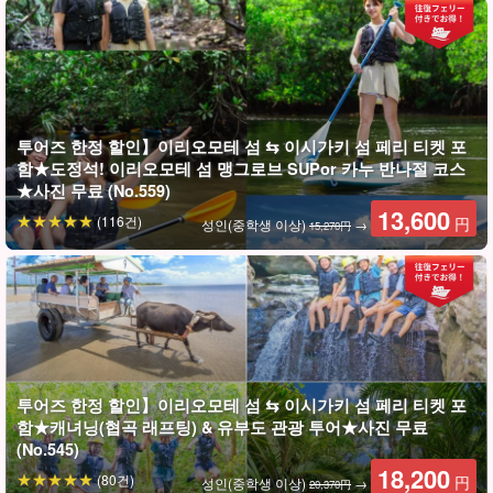
투어즈 한정 할인】이리오모테 섬 ⇆ 이시가키 섬 페리 티켓 포
함★도정석! 이리오모테 섬 맹그로브 SUPor 카누 반나절 코스
★사진 무료 (No.559)
큰 폭포수에서 수영하고, 뛰어들고, 물에 떠다니고, 흠뻑 젖어보자!
13,600
(116건)
円
성인(중학생 이상)
→
15,270円
하나의 필드에서 이만큼 즐길 수 있는 코스는 다른 곳에서는 찾아볼
수 없습니다. 꼭 부담 없이 참가해 주시기 바랍니다!
투어즈 한정 할인】이리오모테 섬 ⇆ 이시가키 섬 페리 티켓 포
함★캐녀닝(협곡 래프팅) & 유부도 관광 투어★사진 무료
(No.545)
18,200
(80건)
円
성인(중학생 이상)
→
20,370円