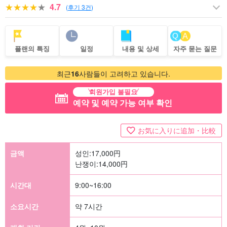
4.7
(
후기 3건
)
플랜의 특징
일정
내용 및 상세
자주 묻는 질문
최근
16
사람들이 고려하고 있습니다.
회원가입 불필요
예약 및 예약 가능 여부 확인
お気に入りに追加・比較
금액
성인:
17,000
円
난쟁이:
14,000
円
시간대
9:00~16:00
소요시간
약 7시간