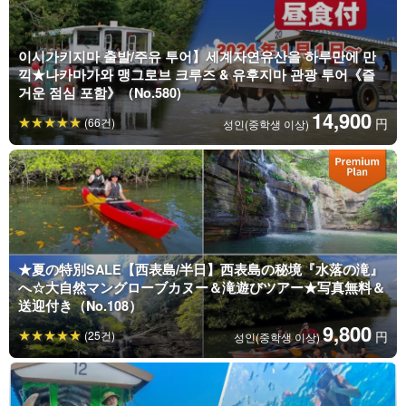
이시가키지마 출발/주유 투어】세계자연유산을 하루만에 만
끽★나카마가와 맹그로브 크루즈 & 유후지마 관광 투어《즐
거운 점심 포함》（No.580)
14,900
(66건)
円
성인(중학생 이상)
★夏の特別SALE【西表島/半日】西表島の秘境『水落の滝』
へ☆大自然マングローブカヌー＆滝遊びツアー★写真無料＆
送迎付き（No.108）
9,800
(25건)
円
성인(중학생 이상)