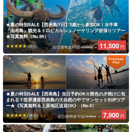
★夏の特別SALE【西表島/1日】3歳から参加OK！水牛車
『由布島』観光＆トロピカルシュノーケリング欲張りツアー
★写真無料（No.99）
11,500
(25건)
円
성인(중학생 이상)
→
13,000엔
★夏の特別SALE【西表島】当日予約OK☆茜色の夕焼けに包
まれる！世界遺産西表島の大自然の中でサンセットSUPツア
ー★《写真無料＆上原地区送迎OK》（No.4）
7,900
(66건)
円
성인(중학생 이상)
→
8,900엔