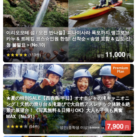
이리오모테 섬 / 오전 반나절】피나이사라 폭포까지 맹그로브
카누 & 트레킹 코스☆인원 한정! 선착순＜송영 포함 & 입도 신
청 불필요＞(No.10)
11,000
(113件)
円
성인
★夏の特別SALE【西表島/半日】オオミジャの滝キャニオニ
ング！天然の滑り台＆滝遊びで大自然アスレチック体験＆絶
景の展望台！《写真無料＆日帰りOK》大人も子供も興奮
MAX（No.91）
7,900
(54件)
円
성인(중학생 이상)
→
8,900엔