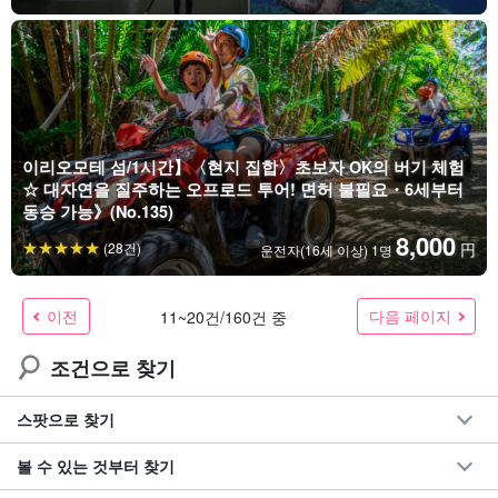
이리오모테 섬/1시간】〈현지 집합〉초보자 OK의 버기 체험
☆ 대자연을 질주하는 오프로드 투어! 면허 불필요・6세부터
동승 가능》(No.135)
8,000
(28건)
円
운전자(16세 이상) 1명
이전
다음 페이지
11~20건/160건 중
조건으로 찾기
스팟으로 찾기
볼 수 있는 것부터 찾기