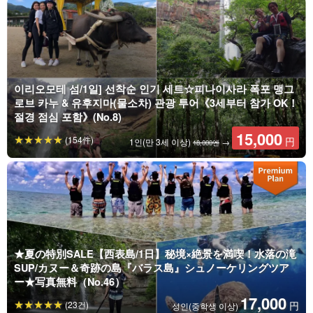
이리오모테 섬/1일] 선착순 인기 세트☆피나이사라 폭포 맹그
로브 카누 & 유후지마(물소차) 관광 투어《3세부터 참가 OK！
절경 점심 포함》(No.8)
15,000
(154件)
円
1인(만 3세 이상)
→
18,000엔
★夏の特別SALE【西表島/1日】秘境×絶景を満喫！水落の滝
SUP/カヌー＆奇跡の島『バラス島』シュノーケリングツア
ー★写真無料（No.46）
17,000
(23건)
円
성인(중학생 이상)