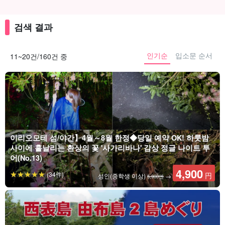
검색 결과
인기순
입소문 순서
11~20건/160건 중
이리오모테 섬/야간】4월～8월 한정◆당일 예약 OK! 하룻밤
사이에 흩날리는 환상의 꽃 '사가리바나' 감상 정글 나이트 투
어(No.13)
4,900
(34件)
円
성인(중학생 이상)
→
5,900엔