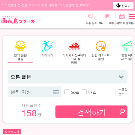
이리오모테 섬 전문 액티비티 예약 사이트 "이리오모테 섬 투어즈"
한국어
각종 문의
SALE・特集
예약 확인
메뉴
인기 플랜
액티비티
이시가키섬⇄이리
당일 예약 OK
할인 혜택
랭킹
오모테 섬
플랜
세트 플랜
페리
또한
오늘
내일
좁히기
해당 플랜 수
158
건
✕ 초보자용