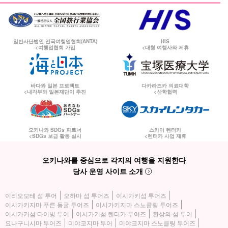
일반사단법인 전국여행업협회(ANTA)
HIS
<여행업협회 가입
<대형 여행사와 제휴
바다와 일본 프로젝트
다카라즈카 의료대학
<내각부와 일본재단이 추진
<산학협력
오키나와 SDGs 파트너
스카이 렌터카
<SDGs 보급 활동 실시
<렌터카 사업 제휴
오키나와를 중심으로 각지의 여행을 지원한다
당사 운영 사이트 소개
이리오모테 섬 투어
오하마 섬 투어즈
이시가키섬 투어즈
이시가키지마 푸른 동굴 투어즈
이시가키지마 스노클링 투어즈
이시가키섬 다이빙 투어
이시가키섬 렌터카 투어즈
환상의 섬 투어
요나구니시마 투어즈
미야코지마 투어
미야코지마 스노클링 투어즈