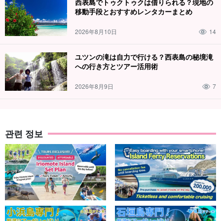
西表島でトゥクトゥクは借りられる？現地の
移動手段とおすすめレンタカーまとめ
2026年8月10日
14
ユツンの滝は自力で行ける？西表島の秘境滝
への行き方とツアー活用術
2026年8月9日
7
관련 정보