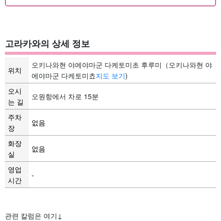
고라카와의 상세 정보
오키나와현 야에야마군 다케토미초 후루미（오키나와현 야
위치
에야마군 다케토미쵸
지도 보기
)
오시
오원항에서 차로 15분
는 길
주차
없음
장
화장
없음
실
영업
-
시간
관련 칼럼은 여기↓