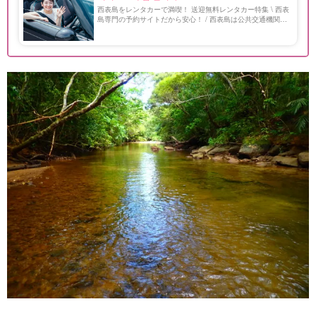
西表島をレンタカーで満喫！ 送迎無料レンタカー特集 \ 西表
島専門の予約サイトだから安心！ / 西表島は公共交通機関の
本数が少ないため、レンタカーがあれば秘境や観光地も効率
よく訪れることができます！ マングローブやビーチ […]