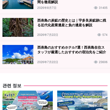
間を徹底解説
2026年8月7日
31405
西表島の炭鉱の歴史とは｜宇多良炭鉱跡に残
る近代化産業遺産と負の遺産を解説
2026年7月22日
574
西表島のおすすめホテル7選！西表島在住ス
タッフが厳選したおすすめの宿泊先をご紹介
2026年7月22日
23606
관련 정보