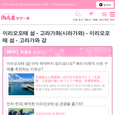
이리오모테 섬 전문 액티비티 예약 사이트 "이리오모테 섬 투어즈"
한국어
각종 문의
SALE・特集
예약 확인
메뉴
이리오모테 섬 - 고라가와(시라가와) - 이리오모
테 섬 - 고라가와 강
NEW】새로운 소식
이리오모테 섬] 아직 예약하지 않으셨나요? 페리 티켓의 사전 구
매를 추천하는 이유는?
石垣島から西表島への行き方完全ガイド！大原
港・上原港の違いやフェリー料金・所要時間を徹
底解説
이리오모테 섬에는 두 개의 항구가 있다? 차이점 & 액세스 방
법 철저 해설 세계자연유산인 이리오모테 섬에는 남동부에 오
오하라항, 북부에 우에하라항, 두 개의 항구가 있다. 처음 가
는 경우 어느 쪽을 이용해야 할지 고민이 될 것이다. 이 기사
에서는 이리오모테 섬으로 가는 페리 [...].
만차 주의] 쾌적한 이리오모테 섬 관광을 즐기자!
이리오모테 섬 렌터카