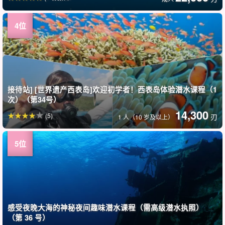
接待站] [世界遗产西表岛]欢迎初学者！西表岛体验潜水课程（1
次）（第34号）
14,300
(5)
刃
1 人（10 岁及以上）
感受夜晚大海的神秘夜间趣味潜水课程（需高级潜水执照）
（第 36 号）