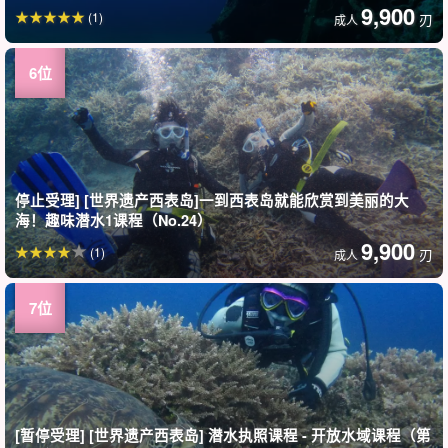
9,900
(1)
刃
成人
停止受理] [世界遗产西表岛]一到西表岛就能欣赏到美丽的大
海！趣味潜水1课程（No.24）
9,900
(1)
刃
成人
[暂停受理] [世界遗产西表岛] 潜水执照课程 - 开放水域课程（第