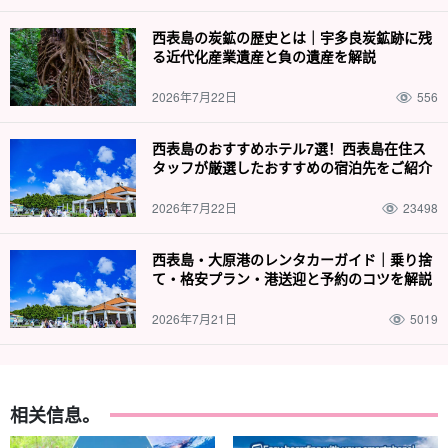
西表島の炭鉱の歴史とは｜宇多良炭鉱跡に残
る近代化産業遺産と負の遺産を解説
2026年7月22日
556
西表島のおすすめホテル7選！西表島在住ス
タッフが厳選したおすすめの宿泊先をご紹介
2026年7月22日
23498
西表島・大原港のレンタカーガイド｜乗り捨
て・格安プラン・港送迎と予約のコツを解説
2026年7月21日
5019
相关信息。