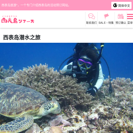
西表岛旅游"，一个专门介绍西表岛的活动预订网站。
简体中文
联系我们
SALE・特集
预订确认
菜单
西表岛潜水之旅