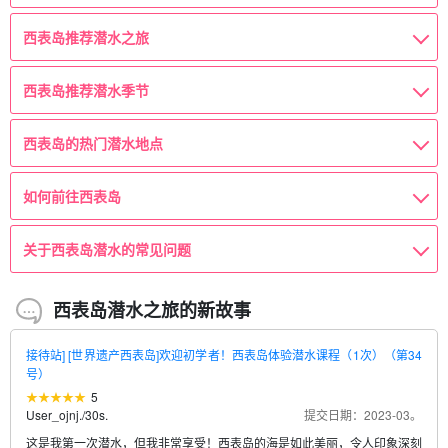
西表岛推荐潜水之旅
西表岛推荐潜水季节
西表岛的热门潜水地点
如何前往西表岛
关于西表岛潜水的常见问题
西表岛潜水之旅的新故事
接待站] [世界遗产西表岛]欢迎初学者！西表岛体验潜水课程（1次）（第34
号）
5
User_ojnj.
/
30s.
提交日期：2023-03。
这是我第一次潜水，但我非常享受！西表岛的海是如此美丽，令人印象深刻