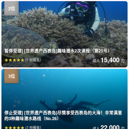
暂停受理] [世界遗产西表岛]趣味潜水2次课程（第25号）
15,400
(7 份报告）
刃
成人
停止受理] [世界遗产西表岛]尽情享受西表岛的大海！非常满意
的3种趣味潜水路线（No.26）
22,000
(7 份报告）
刃
成人