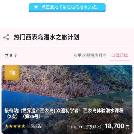
点击此处了解石垣岛潜水之旅。
热门西表岛潜水之旅计划
按受欢迎程度排序
口碑订单
共 8 个
接待站] [世界遗产西表岛] 欢迎初学者！西表岛体验潜水课程
（2次）（第35号）
18,700
(8 份报告）
刃
1 人（10 岁及以上）