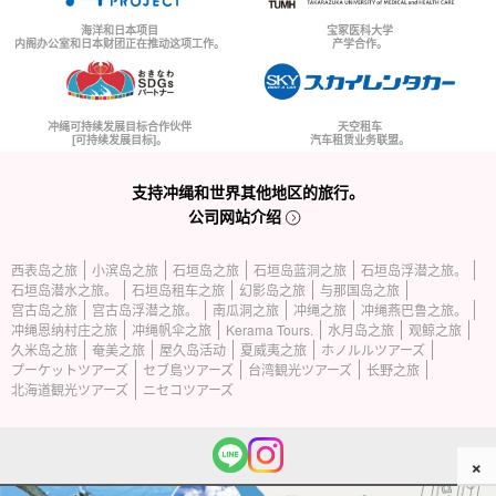
海洋和日本项目
宝冢医科大学
内阁办公室和日本财团正在推动这项工作。
产学合作。
冲绳可持续发展目标合作伙伴
天空租车
[可持续发展目标]。
汽车租赁业务联盟。
支持冲绳和世界其他地区的旅行。
公司网站介绍
西表岛之旅
小滨岛之旅
石垣岛之旅
石垣岛蓝洞之旅
石垣岛浮潜之旅。
石垣岛潜水之旅。
石垣岛租车之旅
幻影岛之旅
与那国岛之旅
宫古岛之旅
宫古岛浮潜之旅。
南瓜洞之旅
冲绳之旅
冲绳燕巴鲁之旅。
冲绳恩纳村庄之旅
冲绳帆伞之旅
Kerama Tours.
水月岛之旅
观鲸之旅
久米岛之旅
奄美之旅
屋久岛活动
夏威夷之旅
ホノルルツアーズ
プーケットツアーズ
セブ島ツアーズ
台湾観光ツアーズ
长野之旅
北海道観光ツアーズ
ニセコツアーズ
×