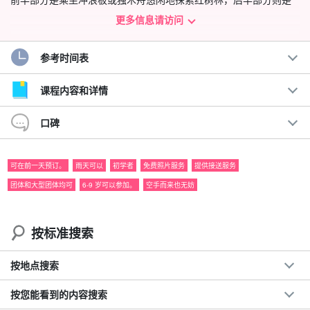
刺激的溪降体验！
更多信息请访问
当您沿着河道滑下，潜入瀑布盆地时，等待您的将是非凡的体验。
参考时间表
建议。
课程内容和详情
◆
可参加一日游
口碑
◆ 乘坐 SUP 探索丛林
◆ 体验世界遗产西表岛的自然风光。
◆ 舒适的休息区和淋浴间。
可在前一天预订。
雨天可以
初学者
免费照片服务
提供接送服务
专业导游的详细讲解。
团体和大型团体均可
6-9 岁可以参加。
空手而来也无妨
◆ 峡谷漂流，非凡体验。
免费游览照片☆.
◆ 初学者！细心支持
按标准搜索
◆
仲间川上唯一可提供 SUP 游览的地方。
按地点搜索
体验世界自然遗产西表岛的整个自然环境！
按您能看到的内容搜索