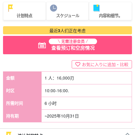
计划特点
スケジュール
内容和细节。
最近
3
人们正在考虑
无需注册会员
查看预订和空房情况
お気に入りに追加・比較
金额
1 人：
16,000
刃
时区
10:00-16:00.
所需时间
6 小时
持有期
~2025年10月31日