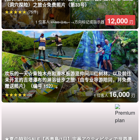
（洞穴探险）之旅☆免费照片（第33号）
(75件)
12,000
刃
1 位客人
→方向标记或指示器
17,000 日元。
欢乐的一天☆乘独木舟和滑水板游览仲间川红树林，以及前往
未开发的吉塔瀑布的淋浴徒步之旅（由专业导游陪同，并免费
赠送照片）（编号 152）。
我们为西表岛的所有游客提供 "新发现 "和难忘之旅。
16,000
(3)
刃
1 位客人
."
安全、兴奋和微笑
我们的座右铭是："我们在这里帮助您创造
最美好的回忆，让您终生难忘"！
仲间川 SUP 巡航之后，当地的
被认为充满神秘能量的地方
叫做
日本
★夏の特別SALE【西表島/1日】定番アクティビティで世界遺