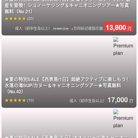
最大、最美丽的红树林花园之一。
我要和你做爱
産を冒険！シュノーケリング＆キャニオニングツアー★写真
無料（No.21）
经《竹富町导游条例》认证的专业导游会提供细致的帮助！
(20)
13,800
刃
成人（初中生及以上）
→方向标记或指示器
19 800 日元
★夏の特別SALE【西表島/1日】超絶アクティブに楽しもう！
水落の滝SUP/カヌー＆キャニオニングツアー★写真無料
（No.42）
17,000
(10)
刃
成人（初中生及以上）
功能强大，值得一拍☆。
瀑布溪降是一种令人兴奋的体验！
★夏の特別SALE【西表島/半日】オオミジャの滝キャニオニン