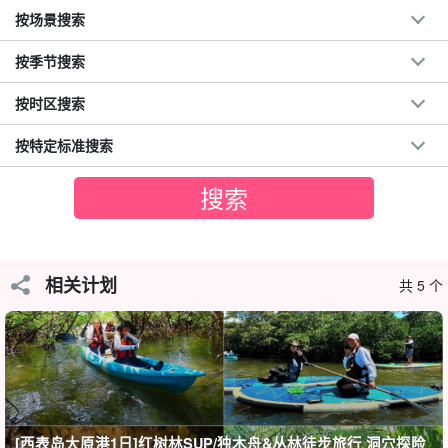
按场景搜索
按季节搜索
按时区搜索
按特定标准搜索
相关计划
共 5 个
由竹富町认证的专业导游带领！
为初学者提供支持
指南
[西表岛大原港1日]红树林SUP/独木舟&丛林徒步旅行 洞穴探险