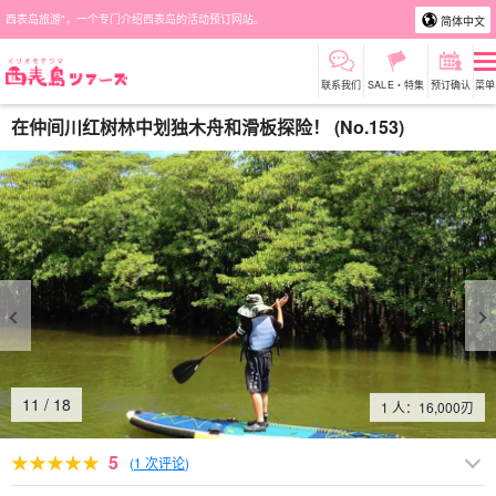
西表岛旅游"，一个专门介绍西表岛的活动预订网站。
简体中文
联系我们
SALE・特集
预订确认
菜单
在仲间川红树林中划独木舟和滑板探险！ (No.153)
11
/
18
1 人：
16,000
刃
5
(
1 次评论
)