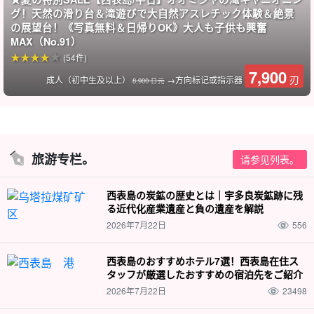
グ！天然の滑り台＆滝遊びで大自然アスレチック体験＆絶景
跳入瀑布水潭，体验独特的峡谷漂流，让你在照片上看起来更美！
の展望台！《写真無料＆日帰りOK》大人も子供も興奮
MAX（No.91）
非常适合希望留下终生难忘回忆的活跃人士。
是
(54件)
7,900
刃
成人（初中生及以上）
→方向标记或指示器
8,900 日元
还可以参加从石垣岛出发的一日游！
还可以从石垣岛出发进行一日游。
上原航线最早满员。
提前预约
请提供以下信息
➡︎
在此购买船票。
以来
旅游专栏。
请参见列表。
西表島の炭鉱の歴史とは｜宇多良炭鉱跡に残
⬇︎ 红树林独木舟和淋浴徒步游也值得推荐！
る近代化産業遺産と負の遺産を解説
2026年7月22日
556
欢乐的一天☆乘独木舟和滑水板游览仲间川红树林，以
及前往未开发的吉塔瀑布的淋浴徒步之旅（由专业导游
陪同，并免费赠送照片）（编号 152）。
开始时间: 10:00 - 16:00.
西表島のおすすめホテル7選！西表島在住ス
所要时间：6 小时。
16,000 日元。
タッフが厳選したおすすめの宿泊先をご紹介
2026年7月22日
23498