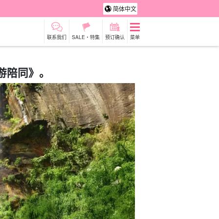
简体中文
联系我们
SALE・特集
预订确认
菜单
导游陪同》。
租车
观光旅游