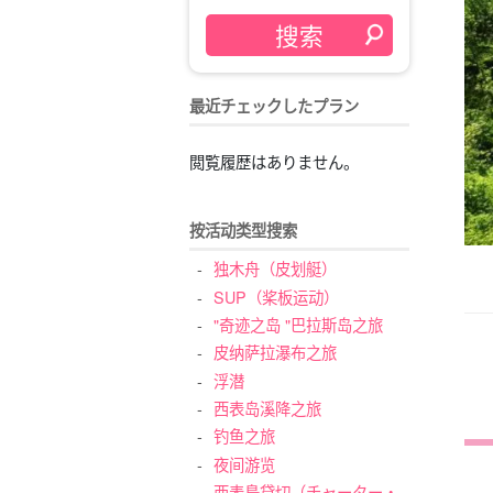
最近チェックしたプラン
閲覧履歴はありません。
按活动类型搜索
独木舟（皮划艇）
SUP（桨板运动）
"奇迹之岛 "巴拉斯岛之旅
皮纳萨拉瀑布之旅
浮潜
西表岛溪降之旅
钓鱼之旅
夜间游览
西表島貸切（チャーター・