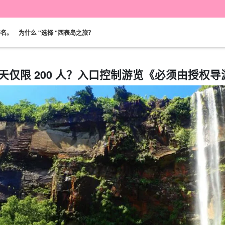
排名。
为什么 "选择 "西表岛之旅？
天仅限 200 人？入口控制游览《必须由授权
可当天预订
超值折扣
保险费
西表岛 "瀑布"。
巴拉斯岛之旅
规划
设计图
选定计划
观光