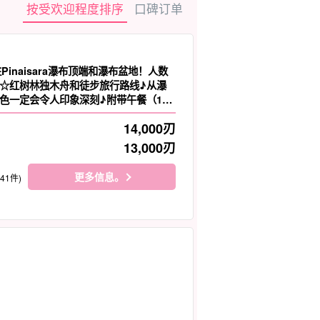
按受欢迎程度排序
口碑订单
往Pinaisara瀑布顶端和瀑布盆地！人数
☆红树林独木舟和徒步旅行路线♪从瀑
色一定会令人印象深刻♪附带午餐（12
14,000
刃
13,000
刃
更多信息。
141件)