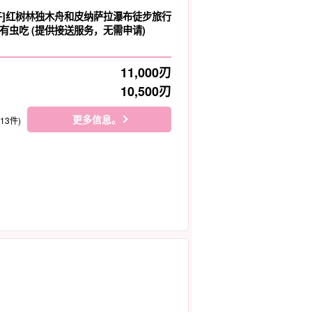
午]红树林独木舟和皮纳萨拉瀑布徒步旅行
有虫吃 (提供接送服务，无需申请)
11,000
刃
10,500
刃
更多信息。
113件)