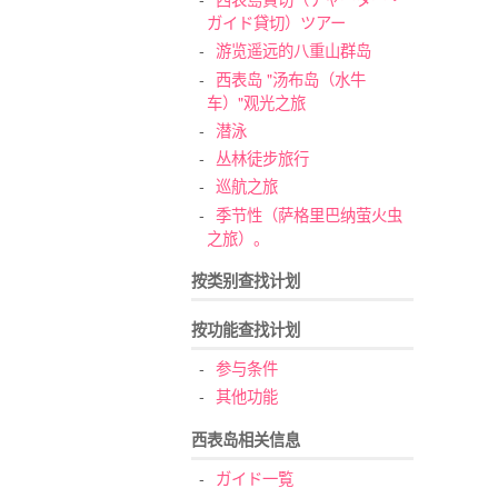
ガイド貸切）ツアー
游览遥远的八重山群岛
西表岛 "汤布岛（水牛
车）"观光之旅
潜泳
丛林徒步旅行
巡航之旅
季节性（萨格里巴纳萤火虫
之旅）。
按类别查找计划
按功能查找计划
参与条件
其他功能
西表岛相关信息
ガイド一覧