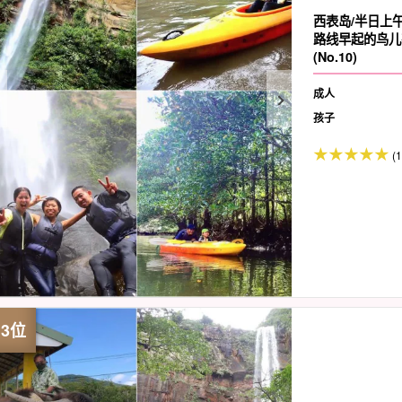
西表岛/半日上
路线早起的鸟儿
(No.10)
成人
孩子
(