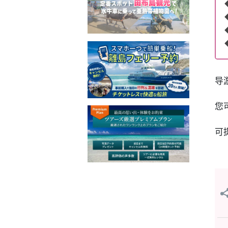
导
您
可