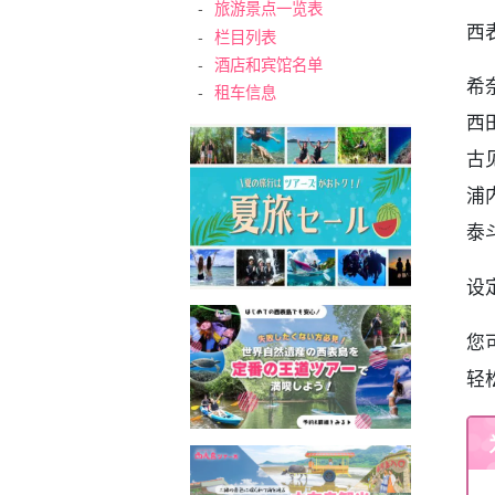
旅游景点一览表
西
栏目列表
酒店和宾馆名单
希
租车信息
西
古
浦
泰
设
您
轻