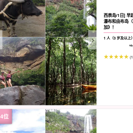
西表岛/1日]
瀑布和由布岛（
加》！
1 人（3 岁及以上
18
(