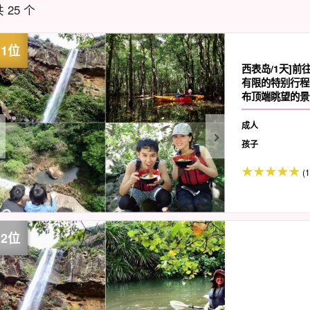
 25 个
西表岛/1天]前
有限的特别行程
布顶端眺望的景
号）
成人
孩子
(