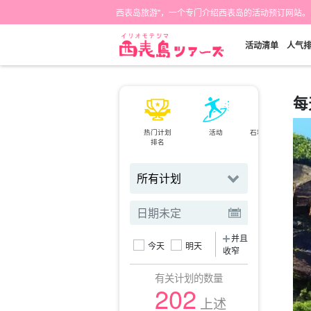
西表岛旅游"，一个专门介绍西表岛的活动预订网站。
活动清单
人气
每
热门计划
活动
石垣岛⇄西表岛
排名
小轮
并且
今天
明天
收窄
有关计划的数量
202
上述