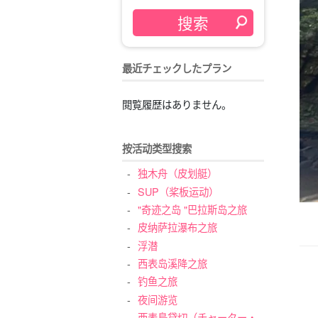
最近チェックしたプラン
閲覧履歴はありません。
按活动类型搜索
独木舟（皮划艇）
SUP（桨板运动）
"奇迹之岛 "巴拉斯岛之旅
皮纳萨拉瀑布之旅
浮潜
西表岛溪降之旅
钓鱼之旅
夜间游览
西表島貸切（チャーター・