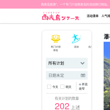
西表岛旅游"，一个专门介绍西表岛的活动预订网站。
活动清单
人气
瀑
热门计划
活动
石垣岛⇄西表岛
排名
小轮
并且
今天
明天
收窄
有关计划的数量
202
上述