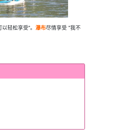
可以轻松享受"。
瀑布
尽情享受 "我不