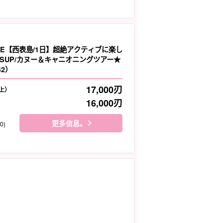
LE【西表島/1日】超絶アクティブに楽し
SUP/カヌー＆キャニオニングツアー★
42）
17,000
刃
上）
16,000
刃
更多信息。
0)