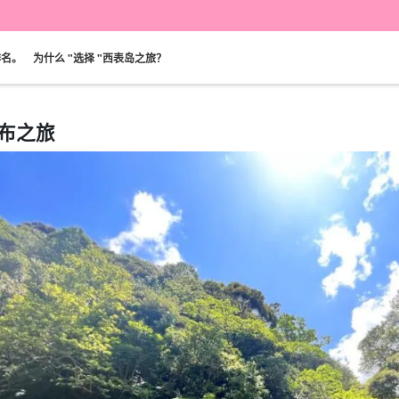
排名。
为什么 "选择 "西表岛之旅？
布之旅
可当天预订
超值折扣
保险费
西表岛 "瀑布"。
巴拉斯岛之旅
规划
设计图
选定计划
观光