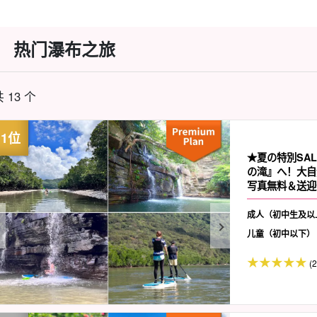
热门瀑布之旅
 13 个
★夏の特別SA
の滝』へ！大自
写真無料＆送迎付
成人（初中生及以
儿童（初中以下）
(