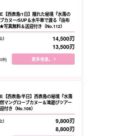
LE【西表島/1日】隠れた秘境『水落の
ブカヌー/SUP＆水牛車で渡る『由布
★写真無料＆送迎付き（No.112）
14,500
刃
上）
13,500
刃
更多信息。
33例)
LE【西表島/半日】西表島の秘境『水落
然マングローブカヌー＆滝遊びツアー
付き（No.108）
9,800
刃
上）
8,800
刃