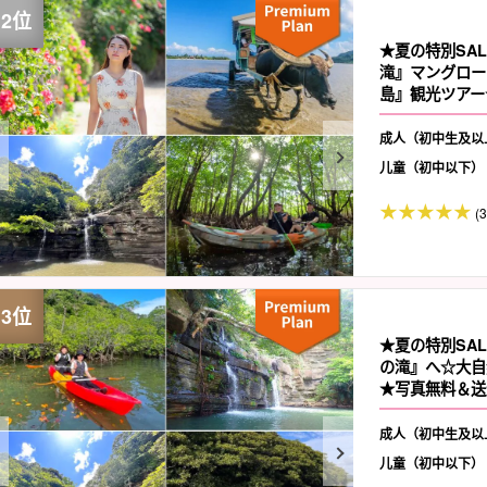
★夏の特別SA
滝』マングロー
島』観光ツアー
成人（初中生及以
儿童（初中以下）
(
★夏の特別SA
の滝』へ☆大自
★写真無料＆送迎
成人（初中生及以
儿童（初中以下）