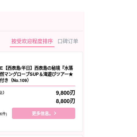
按受欢迎程度排序
口碑订单
LE【西表島/半日】西表島の秘境『水落
然マングローブSUP＆滝遊びツアー★
き（No.109）
9,800
刃
上）
8,800
刃
更多信息。
26件)