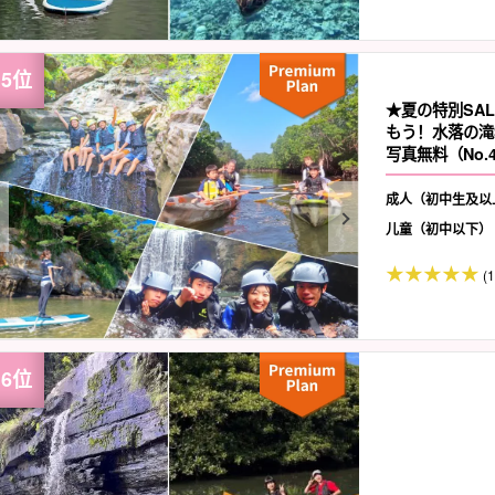
★夏の特別SA
もう！水落の滝
写真無料（No.
成人（初中生及以
儿童（初中以下）
(1