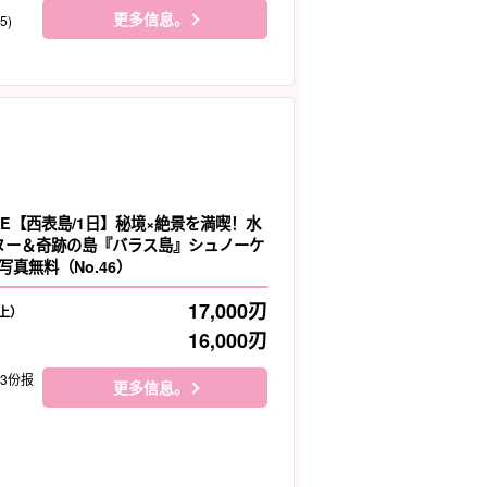
更多信息。
5)
LE【西表島/1日】秘境×絶景を満喫！水
カヌー＆奇跡の島『バラス島』シュノーケ
真無料（No.46）
17,000
刃
上）
16,000
刃
23份报
更多信息。