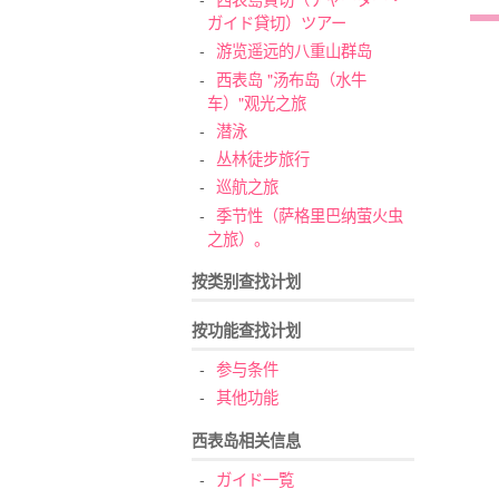
ガイド貸切）ツアー
游览遥远的八重山群岛
西表岛 "汤布岛（水牛
车）"观光之旅
潜泳
丛林徒步旅行
巡航之旅
季节性（萨格里巴纳萤火虫
之旅）。
按类别查找计划
按功能查找计划
参与条件
其他功能
西表岛相关信息
ガイド一覧