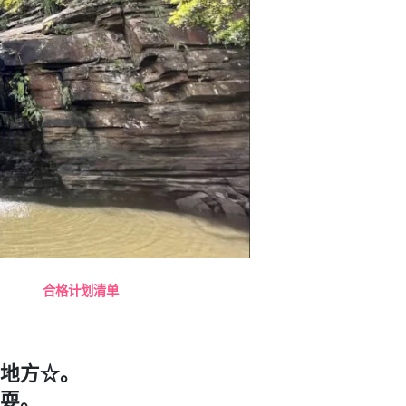
合格计划清单
地方☆。
耍。