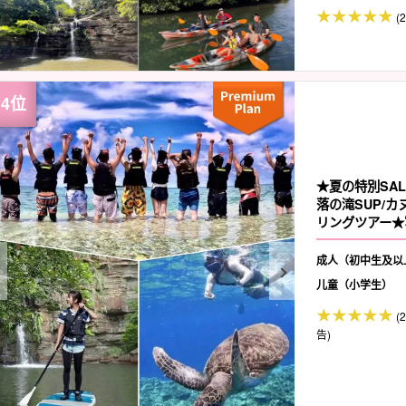
(2
★夏の特別SA
落の滝SUP/
リングツアー★写
成人（初中生及以
儿童（小学生）
(
告)