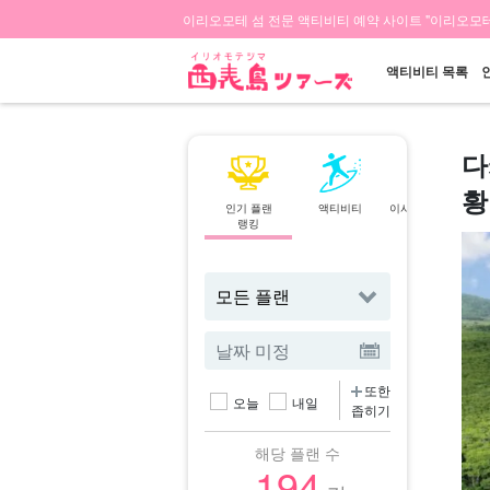
이리오모테 섬 전문 액티비티 예약 사이트 "이리오모테
액티비티 목록
다
황
인기 플랜
액티비티
이시가키섬⇄이리
랭킹
오모테 섬
페리
또한
오늘
내일
좁히기
해당 플랜 수
194