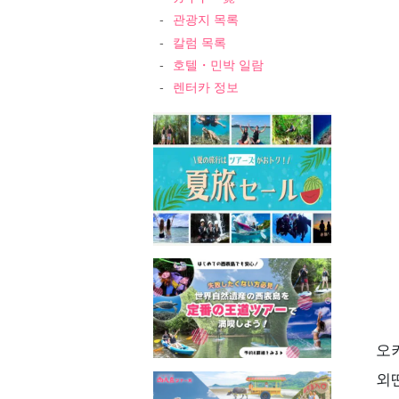
7
관광지 목록
8
칼럼 목록
호텔・민박 일람
렌터카 정보
오
외