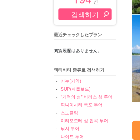
건
最近チェックしたプラン
閲覧履歴はありません。
액티비티 종류로 검색하기
카누(카약)
SUP(패들보드)
"기적의 섬" 바라스 섬 투어
피나이사라 폭포 투어
스노클링
이리오모테 섬 협곡 투어
낚시 투어
나이트 투어