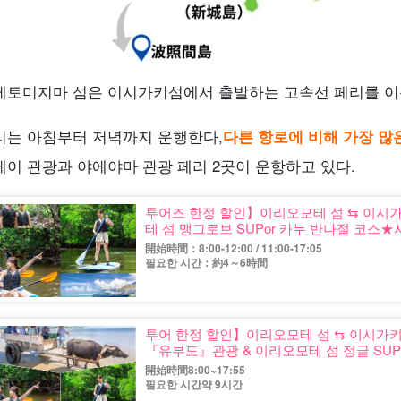
케토미지마 섬은 이시가키섬에서 출발하는 고속선 페리를 이
리는 아침부터 저녁까지 운행한다,
다른 항로에 비해 가장 많
에이 관광과 야에야마 관광 페리 2곳이 운항하고 있다.
투어즈 한정 할인】이리오모테 섬 ⇆ 이시가
테 섬 맹그로브 SUPor 카누 반나절 코스★사진
開始時間：8:00-12:00 / 11:00-17:05
필요한 시간：約4～6時間
투어 한정 할인】이리오모테 섬 ⇆ 이시가키
『유부도』관광 & 이리오모테 섬 정글 SUPor 
開始時間8:00~17:55
필요한 시간약 9시간