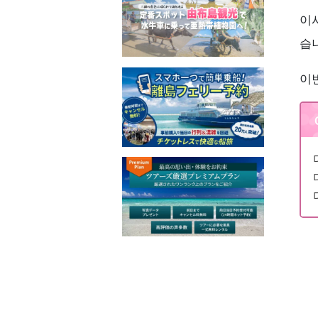
이
습
이