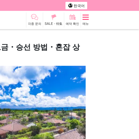
한국어
각종 문의
SALE・特集
예약 확인
메뉴
금・승선 방법・혼잡 상
터카
관광 투어