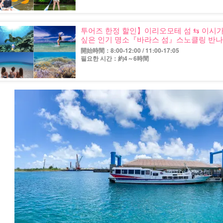
투어즈 한정 할인】이리오모테 섬 ⇆ 이시가
싶은 인기 명소『바라스 섬』스노클링 반나절 
開始時間：8:00-12:00 / 11:00-17:05
필요한 시간：約4～6時間