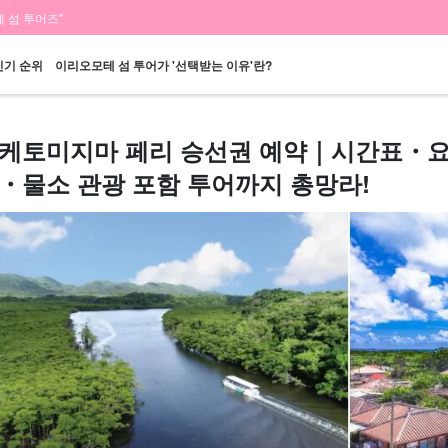
 섬 투어즈"
인기 순위
이리오모테 섬 투어가 '선택받는 이유'란?
케토미지마 페리 승선권 예약｜시간표・요
・물소 관광 포함 투어까지 총망라!
당일 예약 OK
할인 혜택
프리미엄
이리오모테 섬 "폭
바라스 섬 투어
렌
플랜
세트 플랜
엄선된 플랜
포"
투어