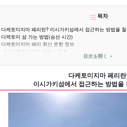
목차
다케토미지마 페리란? 이시가키섬에서 접근하는 방법을 철
다케토미 섬 가는 방법(승선 시간)
다케토미지마 페리 최신 운항 정보
3.1
다케토미지마 페리 시간표
目次を開く
3.2
다케토미지마 페리 요금
3.3
페리 결항? 다케토미지마 페리 운항 상황 확인 방법
페리 선착장 위치 및 접근 방법
다케토미지마 페리란
4.1
이시가키 공항에서 낙도 터미널로 가는 방법
이시가키섬에서 접근하는 방법을 
4.2
페리 승선 방법
사전 예약이 안심! 다케토미지마 페리 예약 방법
5.1
예약 없이도 탈 수 있나요? 혼잡 상황 설명
물소차 관광 포함! 페리 티켓 포함! 다케토미지마 관광 추천
6.1
페리 티켓이 포함된 투어의 매력
6.2
인기 있는 물소 관광과 세트 플랜의 매력