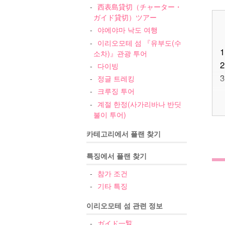
西表島貸切（チャーター・
ガイド貸切）ツアー
야에야마 낙도 여행
이리오모테 섬 『유부도(수
1
소차)』관광 투어
2
다이빙
3
정글 트레킹
크루징 투어
계절 한정(사가리바나 반딧
불이 투어)
4
카테고리에서 플랜 찾기
특징에서 플랜 찾기
5
참가 조건
기타 특징
6
이리오모테 섬 관련 정보
ガイド一覧