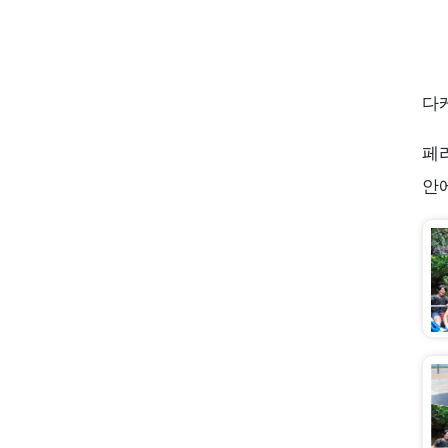
다
페
안