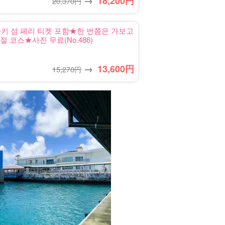
→
18,200
円
20,370円
키 섬 페리 티켓 포함★한 번쯤은 가보고
코스★사진 무료(No.486)
→
13,600
円
15,270円