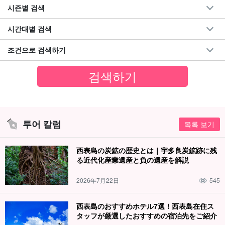
시즌별 검색
시간대별 검색
조건으로 검색하기
투어 칼럼
목록 보기
西表島の炭鉱の歴史とは｜宇多良炭鉱跡に残
る近代化産業遺産と負の遺産を解説
2026年7月22日
545
西表島のおすすめホテル7選！西表島在住ス
タッフが厳選したおすすめの宿泊先をご紹介