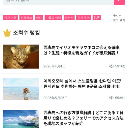
모든
여자 여행
관광명소
페리
나홀로 여행
렌터카
인기 투어
SUP
태그 보기
단체 여행
커플
관광
스노클링
밤
액티비티
다이빙
비
미식가
조회수 랭킹
바라스 섬
투어
특산품・기념품
카누
6월
바다
나이트 투어
7월
산
유부도
8월
정글
낚시
10월
피나이사라 폭포
종유동
11월
西表島でイリオモテヤマネコに会える確率
봄
반딧불이
날씨
여름
사가리바나
복장
가을
드라이브
12월
は？生態・特徴を現地ガイドが徹底解説！
겨울
체험기
봄방학
패밀리
생물
이리오모테 스라소니
2026年4月4日
59162
이리오모테 섬에서 스노클링을 한다면 이곳!
현지인도 추천하는 해변 9곳을 소개합니다!
2026年5月25日
55391
西表島への行き方徹底解説｜どこにある？日
帰りで楽しめる？フェリーでのアクセス方法
を現地スタッフが紹介