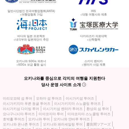
일반사단법인 전국여행업협회(ANTA)
HIS
<여행업협회 가입
<대형 여행사와 제휴
바다와 일본 프로젝트
다카라즈카 의료대학
<내각부와 일본재단이 추진
<산학협력
오키나와 SDGs 파트너
스카이 렌터카
<SDGs 보급 활동 실시
<렌터카 사업 제휴
오키나와를 중심으로 각지의 여행을 지원한다
당사 운영 사이트 소개
이리오모테 섬 투어
오하마 섬 투어즈
이시가키섬 투어즈
이시가키지마 푸른 동굴 투어즈
이시가키지마 스노클링 투어즈
이시가키섬 다이빙 투어
이시가키섬 렌터카 투어즈
환상의 섬 투어
요나구니시마 투어즈
미야코지마 투어
미야코지마 스노클링 투어즈
호박홀 투어즈
오키나와 투어
오키나와 얀바루 투어즈
오키나와 온나촌 투어즈
오키나와 패러세일링 투어
慶良間ツアーズ