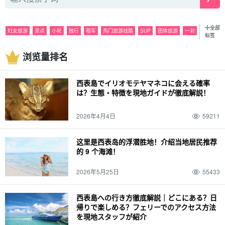
全部
妇女旅游
景点
小轮
独行
租车
热门旅游线路
SUP
团体旅游
一对
标签
观光
浮潜
夜
活动
潜泳
雨水
美食
巴拉斯岛
观光
浏览量排名
特色产品和纪念品
皮划艇
六月
海运
夜间游览
七月
山区
由布岛
八月
密林
捕捞
10月
皮纳萨拉瀑布
灰岩洞
十一月
春季
萤火虫
西表島でイリオモテヤマネコに会える確率
天气
夏季
麦冬草
装束
秋季
驾驶
12 月
冬季
经历
春假
家庭
は？生態・特徴を現地ガイドが徹底解説！
动物
西表野猫（Prionailurus bengalensis iriomotensis）
2026年4月4日
59211
这里是西表岛的浮潜胜地！介绍当地居民推荐
的 9 个海滩！
2026年5月25日
55433
西表島への行き方徹底解説｜どこにある？日
帰りで楽しめる？フェリーでのアクセス方法
を現地スタッフが紹介