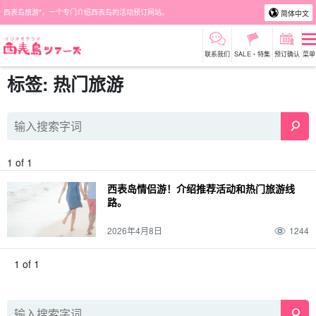
西表岛旅游"，一个专门介绍西表岛的活动预订网站。
简体中文
联系我们
SALE・特集
预订确认
菜单
标签: 热门旅游
1 of 1
西表岛情侣游！介绍推荐活动和热门旅游线
路。
2026年4月8日
1244
1 of 1