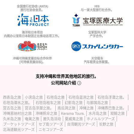
全国旅行社协会 (ANTA)
HIS
旅行社协会会员。
与一家大型旅行社合作。
海洋和日本项目
宝冢医科大学
内阁办公室和日本财团正在推动这项工作。
产学合作。
冲绳可持续发展目标合作伙伴
天空租车
[可持续发展目标]。
汽车租赁业务联盟。
支持冲绳和世界其他地区的旅行。
公司网站介绍
西表岛之旅
小滨岛之旅
石垣岛之旅
石垣岛蓝洞之旅
石垣岛浮潜之旅。
石垣岛潜水之旅。
石垣岛租车之旅
幻影岛之旅
与那国岛之旅
宫古岛之旅
宫古岛浮潜之旅。
南瓜洞之旅
冲绳之旅
冲绳燕巴鲁之旅。
冲绳恩纳村庄之旅
冲绳帆伞之旅
Kerama Tours.
水月岛之旅
观鲸之旅
久米岛之旅
奄美之旅
屋久岛活动
夏威夷之旅
ホノルルツアーズ
プーケットツアーズ
セブ島ツアーズ
台湾観光ツアーズ
长野之旅
北海道観光ツアーズ
ニセコツアーズ