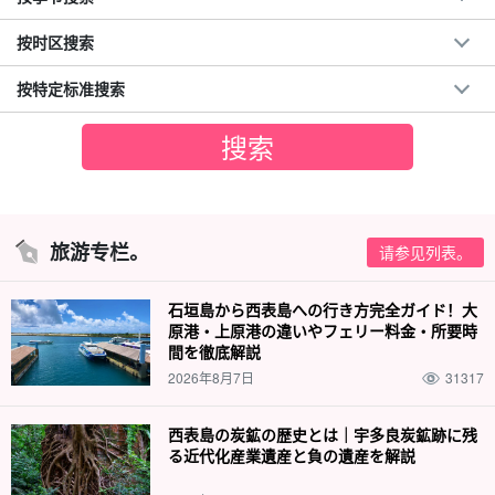
按时区搜索
按特定标准搜索
旅游专栏。
请参见列表。
石垣島から西表島への行き方完全ガイド！大
原港・上原港の違いやフェリー料金・所要時
間を徹底解説
2026年8月7日
31317
西表島の炭鉱の歴史とは｜宇多良炭鉱跡に残
る近代化産業遺産と負の遺産を解説