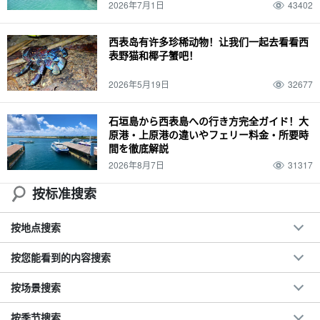
2026年7月1日
43402
西表岛有许多珍稀动物！让我们一起去看看西
表野猫和椰子蟹吧！
2026年5月19日
32677
石垣島から西表島への行き方完全ガイド！大
原港・上原港の違いやフェリー料金・所要時
間を徹底解説
2026年8月7日
31317
按标准搜索
按地点搜索
按您能看到的内容搜索
按场景搜索
按季节搜索