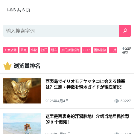
1-6/6 共 6 页
全部
妇女旅游
景点
小轮
独行
租车
热门旅游线路
SUP
团体旅游
一对
标签
观光
浮潜
夜
活动
潜泳
雨水
美食
巴拉斯岛
观光
浏览量排名
特色产品和纪念品
皮划艇
六月
海运
夜间游览
七月
山区
由布岛
八月
密林
捕捞
10月
皮纳萨拉瀑布
灰岩洞
十一月
春季
萤火虫
西表島でイリオモテヤマネコに会える確率
天气
夏季
麦冬草
装束
秋季
驾驶
12 月
冬季
经历
春假
家庭
は？生態・特徴を現地ガイドが徹底解説！
动物
西表野猫（Prionailurus bengalensis iriomotensis）
2026年4月4日
59227
这里是西表岛的浮潜胜地！介绍当地居民推荐
的 9 个海滩！
2026年5月25日
55450