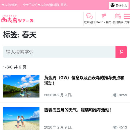
西表岛旅游"，一个专门介绍西表岛的活动预订网站。
简体中文
联系我们
SALE・特集
预订确认
菜单
标签: 春天
1-6/6 共 6 页
黄金周（GW）信息以及西表岛的推荐景点和
活动！
2026 年 2 月 9 日。
3259
西表岛五月的天气、服装和推荐活动！
2026 年 2 月 9 日。
4513