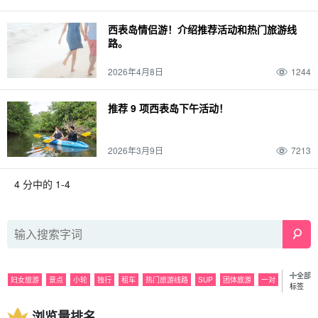
西表岛情侣游！介绍推荐活动和热门旅游线
路。
2026年4月8日
1244
推荐 9 项西表岛下午活动！
2026年3月9日
7213
4 分中的 1-4
全部
妇女旅游
景点
小轮
独行
租车
热门旅游线路
SUP
团体旅游
一对
标签
观光
浮潜
夜
活动
潜泳
雨水
美食
巴拉斯岛
观光
浏览量排名