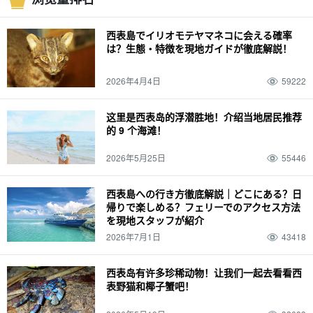
特色产品和纪念品
皮划艇
六月
海运
夜间游览
七月
山区
由布岛
八月
密林
捕捞
10月
皮纳萨拉瀑布
灰岩洞
十一月
春季
萤火虫
西表島でイリオモテヤマネコに会える確率
天气
夏季
麦冬草
装束
秋季
驾驶
12 月
冬季
经历
春假
家庭
は？生態・特徴を現地ガイドが徹底解説！
动物
西表野猫（Prionailurus bengalensis iriomotensis）
2026年4月4日
59222
这里是西表岛的浮潜胜地！介绍当地居民推荐
的 9 个海滩！
2026年5月25日
55446
西表島への行き方徹底解説｜どこにある？日
帰りで楽しめる？フェリーでのアクセス方法
を現地スタッフが紹介
2026年7月1日
43418
西表岛有许多珍稀动物！让我们一起去看看西
表野猫和椰子蟹吧！