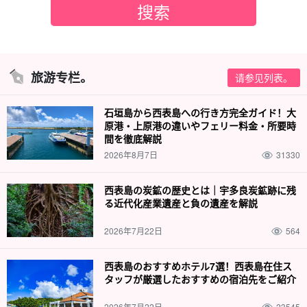
旅游专栏。
请参见列表。
石垣島から西表島への行き方完全ガイド！大
原港・上原港の違いやフェリー料金・所要時
間を徹底解説
2026年8月7日
31330
西表島の炭鉱の歴史とは｜宇多良炭鉱跡に残
る近代化産業遺産と負の遺産を解説
2026年7月22日
564
西表島のおすすめホテル7選！西表島在住ス
タッフが厳選したおすすめの宿泊先をご紹介
2026年7月22日
23545