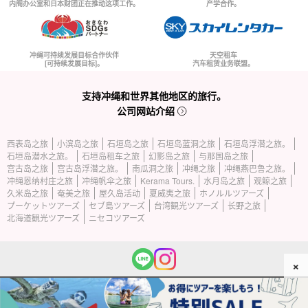
内阁办公室和日本财团正在推动这项工作。
产学合作。
冲绳可持续发展目标合作伙伴
天空租车
[可持续发展目标]。
汽车租赁业务联盟。
支持冲绳和世界其他地区的旅行。
公司网站介绍
西表岛之旅
小滨岛之旅
石垣岛之旅
石垣岛蓝洞之旅
石垣岛浮潜之旅。
石垣岛潜水之旅。
石垣岛租车之旅
幻影岛之旅
与那国岛之旅
宫古岛之旅
宫古岛浮潜之旅。
南瓜洞之旅
冲绳之旅
冲绳燕巴鲁之旅。
冲绳恩纳村庄之旅
冲绳帆伞之旅
Kerama Tours.
水月岛之旅
观鲸之旅
久米岛之旅
奄美之旅
屋久岛活动
夏威夷之旅
ホノルルツアーズ
プーケットツアーズ
セブ島ツアーズ
台湾観光ツアーズ
长野之旅
北海道観光ツアーズ
ニセコツアーズ
×
(c) 2026 西表岛旅游公司版权所有。.