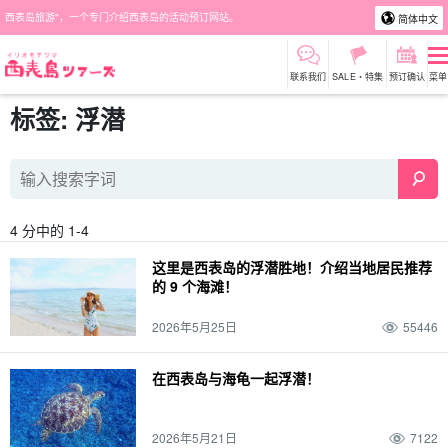
西表岛旅游"，一个专门介绍西表岛的活动预订网站。
简体中文
联系我们
SALE・特集
预订确认
菜单
标签: 浮潜
4 分中的 1-4
这里是西表岛的浮潜胜地！介绍当地居民推荐
的 9 个海滩！
2026年5月25日
55446
在西表岛与海龟一起浮潜！
2026年5月21日
7122