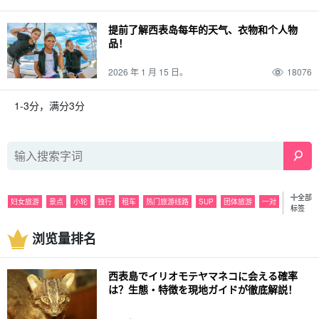
提前了解西表岛每年的天气、衣物和个人物
品！
2026 年 1 月 15 日。
18076
1-3分，满分3分
全部
妇女旅游
景点
小轮
独行
租车
热门旅游线路
SUP
团体旅游
一对
标签
观光
浮潜
夜
活动
潜泳
雨水
美食
巴拉斯岛
观光
浏览量排名
特色产品和纪念品
皮划艇
六月
海运
夜间游览
七月
山区
由布岛
八月
密林
捕捞
10月
皮纳萨拉瀑布
灰岩洞
十一月
春季
萤火虫
西表島でイリオモテヤマネコに会える確率
天气
夏季
麦冬草
装束
秋季
驾驶
12 月
冬季
经历
春假
家庭
は？生態・特徴を現地ガイドが徹底解説！
动物
西表野猫（Prionailurus bengalensis iriomotensis）