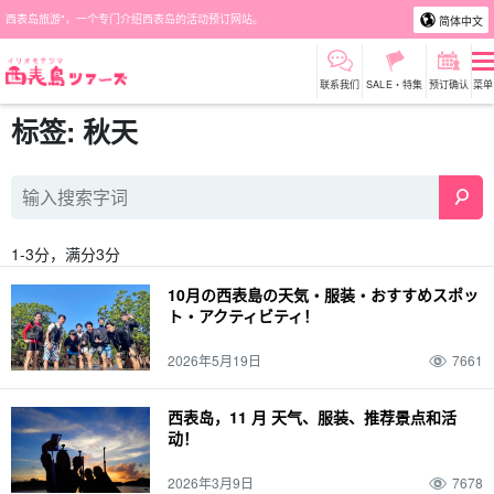
西表岛旅游"，一个专门介绍西表岛的活动预订网站。
简体中文
联系我们
SALE・特集
预订确认
菜单
标签: 秋天
1-3分，满分3分
10月の西表島の天気・服装・おすすめスポッ
ト・アクティビティ！
2026年5月19日
7661
西表岛，11 月 天气、服装、推荐景点和活
动！
2026年3月9日
7678