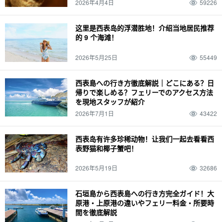
2026年4月4日
59226
这里是西表岛的浮潜胜地！介绍当地居民推荐
的 9 个海滩！
2026年5月25日
55449
西表島への行き方徹底解説｜どこにある？日
帰りで楽しめる？フェリーでのアクセス方法
を現地スタッフが紹介
2026年7月1日
43422
西表岛有许多珍稀动物！让我们一起去看看西
表野猫和椰子蟹吧！
2026年5月19日
32686
石垣島から西表島への行き方完全ガイド！大
原港・上原港の違いやフェリー料金・所要時
間を徹底解説