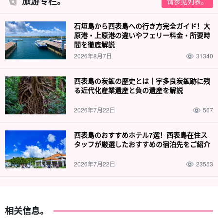
旅游专栏。
请参见列表。
石垣島から西表島への行き方完全ガイド！大
原港・上原港の違いやフェリー料金・所要時
間を徹底解説
2026年8月7日
31340
西表島の炭鉱の歴史とは｜宇多良炭鉱跡に残
る近代化産業遺産と負の遺産を解説
2026年7月22日
567
西表島のおすすめホテル7選！西表島在住ス
タッフが厳選したおすすめの宿泊先をご紹介
2026年7月22日
23553
相关信息。