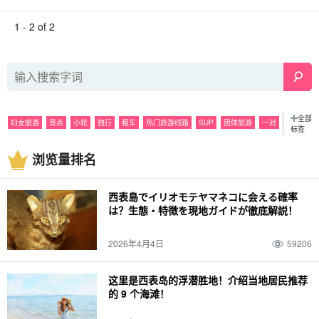
1 - 2 of 2
全部
妇女旅游
景点
小轮
独行
租车
热门旅游线路
SUP
团体旅游
一对
标签
观光
浮潜
夜
活动
潜泳
雨水
美食
巴拉斯岛
观光
浏览量排名
特色产品和纪念品
皮划艇
六月
海运
夜间游览
七月
山区
由布岛
八月
密林
捕捞
10月
皮纳萨拉瀑布
灰岩洞
十一月
春季
萤火虫
西表島でイリオモテヤマネコに会える確率
天气
夏季
麦冬草
装束
秋季
驾驶
12 月
冬季
经历
春假
家庭
は？生態・特徴を現地ガイドが徹底解説！
动物
西表野猫（Prionailurus bengalensis iriomotensis）
2026年4月4日
59206
这里是西表岛的浮潜胜地！介绍当地居民推荐
的 9 个海滩！