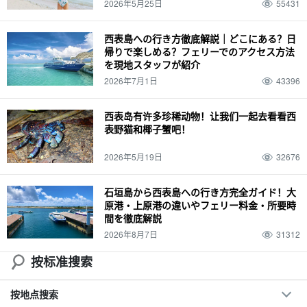
2026年5月25日
55431
西表島への行き方徹底解説｜どこにある？日
帰りで楽しめる？フェリーでのアクセス方法
を現地スタッフが紹介
2026年7月1日
43396
西表岛有许多珍稀动物！让我们一起去看看西
表野猫和椰子蟹吧！
2026年5月19日
32676
石垣島から西表島への行き方完全ガイド！大
原港・上原港の違いやフェリー料金・所要時
間を徹底解説
2026年8月7日
31312
按标准搜索
按地点搜索