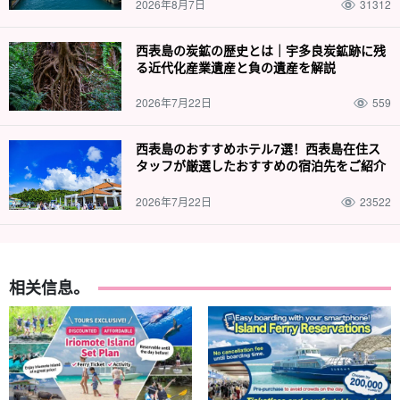
2026年8月7日
31312
西表島の炭鉱の歴史とは｜宇多良炭鉱跡に残
る近代化産業遺産と負の遺産を解説
2026年7月22日
559
西表島のおすすめホテル7選！西表島在住ス
タッフが厳選したおすすめの宿泊先をご紹介
2026年7月22日
23522
相关信息。