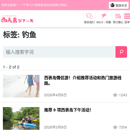
西表岛旅游"，一个专门介绍西表岛的活动预订网站。
简体中文
联系我们
SALE・特集
预订确认
菜单
标签: 钓鱼
1 - 2 of 2
西表岛情侣游！介绍推荐活动和热门旅游线
路。
2026年4月8日
1243
推荐 9 项西表岛下午活动！
2026年3月9日
7204