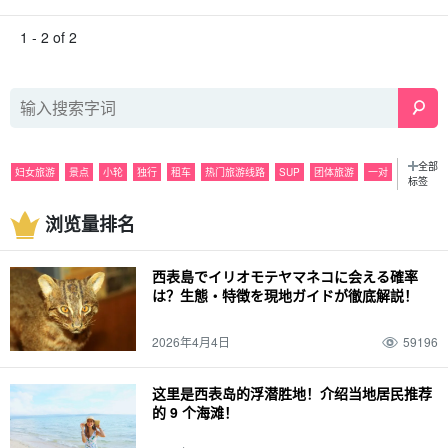
1 - 2 of 2
全部
妇女旅游
景点
小轮
独行
租车
热门旅游线路
SUP
团体旅游
一对
标签
观光
浮潜
夜
活动
潜泳
雨水
美食
巴拉斯岛
观光
浏览量排名
特色产品和纪念品
皮划艇
六月
海运
夜间游览
七月
山区
由布岛
八月
密林
捕捞
10月
皮纳萨拉瀑布
灰岩洞
十一月
春季
萤火虫
西表島でイリオモテヤマネコに会える確率
天气
夏季
麦冬草
装束
秋季
驾驶
12 月
冬季
经历
春假
家庭
は？生態・特徴を現地ガイドが徹底解説！
动物
西表野猫（Prionailurus bengalensis iriomotensis）
2026年4月4日
59196
这里是西表岛的浮潜胜地！介绍当地居民推荐
的 9 个海滩！