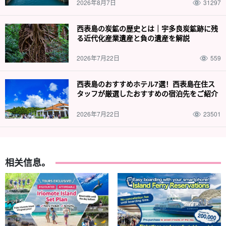
2026年8月7日
31297
西表島の炭鉱の歴史とは｜宇多良炭鉱跡に残
る近代化産業遺産と負の遺産を解説
2026年7月22日
559
西表島のおすすめホテル7選！西表島在住ス
タッフが厳選したおすすめの宿泊先をご紹介
2026年7月22日
23501
相关信息。