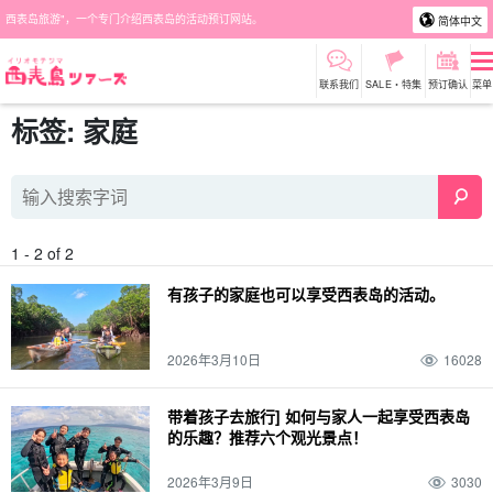
西表岛旅游"，一个专门介绍西表岛的活动预订网站。
简体中文
联系我们
SALE・特集
预订确认
菜单
标签: 家庭
1 - 2 of 2
有孩子的家庭也可以享受西表岛的活动。
2026年3月10日
16028
带着孩子去旅行] 如何与家人一起享受西表岛
的乐趣？推荐六个观光景点！
2026年3月9日
3030