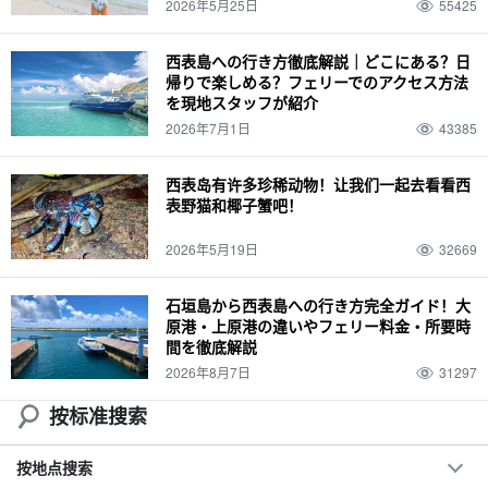
2026年5月25日
55425
西表島への行き方徹底解説｜どこにある？日
帰りで楽しめる？フェリーでのアクセス方法
を現地スタッフが紹介
2026年7月1日
43385
西表岛有许多珍稀动物！让我们一起去看看西
表野猫和椰子蟹吧！
2026年5月19日
32669
石垣島から西表島への行き方完全ガイド！大
原港・上原港の違いやフェリー料金・所要時
間を徹底解説
2026年8月7日
31297
按标准搜索
按地点搜索