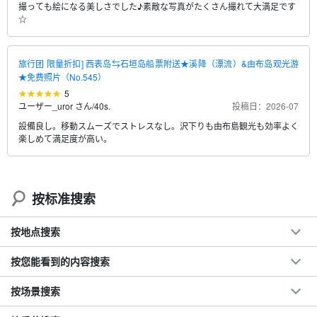
撮っても絵になる美しさでした♪素敵な写真がたくさん撮れて大満足です
☆
旅行团 限量折扣] 西表岛⇆石垣岛船票附送★溪降（漂流）&由布岛观光游
★免费照片（No.545）
5
ユーザー_uror さん
/
40s.
投稿日：2026-07
設備良し。移動スムーズでストレスなし。沢下りも由布島観光も効率よく
楽しめて満足度が高い。
按标准搜索
按地点搜索
按您能看到的内容搜索
按场景搜索