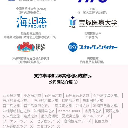
全国旅行社协会 (ANTA)
HIS
旅行社协会会员。
与一家大型旅行社合作。
海洋和日本项目
宝冢医科大学
内阁办公室和日本财团正在推动这项工作。
产学合作。
冲绳可持续发展目标合作伙伴
天空租车
[可持续发展目标]。
汽车租赁业务联盟。
支持冲绳和世界其他地区的旅行。
公司网站介绍
西表岛之旅
小滨岛之旅
石垣岛之旅
石垣岛蓝洞之旅
石垣岛浮潜之旅。
石垣岛潜水之旅。
石垣岛租车之旅
幻影岛之旅
与那国岛之旅
宫古岛之旅
宫古岛浮潜之旅。
南瓜洞之旅
冲绳之旅
冲绳燕巴鲁之旅。
冲绳恩纳村庄之旅
冲绳帆伞之旅
Kerama Tours.
水月岛之旅
观鲸之旅
久米岛之旅
奄美之旅
屋久岛活动
夏威夷之旅
ホノルルツアーズ
プーケットツアーズ
セブ島ツアーズ
台湾観光ツアーズ
长野之旅
北海道観光ツアーズ
ニセコツアーズ