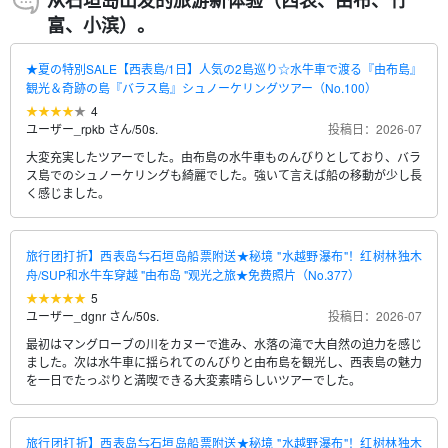
从石垣岛出发的旅游新体验（西表、由布、竹
富、小滨）。
★夏の特別SALE【西表島/1日】人気の2島巡り☆水牛車で渡る『由布島』
観光＆奇跡の島『バラス島』シュノーケリングツアー（No.100）
4
ユーザー_rpkb さん
/
50s.
投稿日：2026-07
大変充実したツアーでした。由布島の水牛車ものんびりとしており、バラ
ス島でのシュノーケリングも綺麗でした。強いて言えば船の移動が少し長
く感じました。
旅行团打折】西表岛⇆石垣岛船票附送★秘境 "水越野瀑布"！红树林独木
舟/SUP和水牛车穿越 "由布岛 "观光之旅★免费照片（No.377）
5
ユーザー_dgnr さん
/
50s.
投稿日：2026-07
最初はマングローブの川をカヌーで進み、水落の滝で大自然の迫力を感じ
ました。次は水牛車に揺られてのんびりと由布島を観光し、西表島の魅力
を一日でたっぷりと満喫できる大変素晴らしいツアーでした。
旅行团打折】西表岛⇆石垣岛船票附送★秘境 "水越野瀑布"！红树林独木