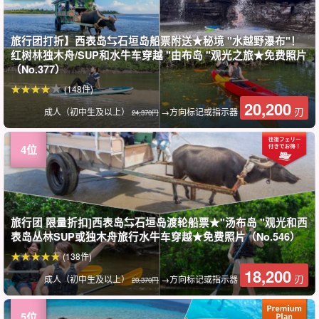
旅行团打折】西表岛⇆石垣岛船票附送★秘境 "水越野瀑布"！
红树林独木舟/SUP和水牛车穿越 "由布岛 "观光之旅★免费照片
（No.377）
(148件)
20,200
刃
成人（初中生及以上）
→方向标记或指示器
24,370円
旅行团 限量折扣]西表岛⇆石垣岛渡轮船票★"汤布岛 "观光和西
表岛丛林SUP或独木舟旅行水牛车穿越★免费照片（No.546）
(138件)
18,200
刃
成人（初中生及以上）
→方向标记或指示器
20,370円