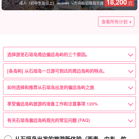
18,200
刃
成人（初中生及以上）
→方向标记或指示器
20,370円
从石垣出发的最受欢迎的伴游计划！西表岛、由布岛、竹富岛3
★夏の特別SALE【西表島/1日】隠れた秘境『水落の滝』マン
★夏の特別SALE【西表島/1日】魅力をギュッと凝縮☆水牛車
★夏の特別SALE【西表島/1日】秘境×絶景を満喫！水落の滝
[停] [从石垣岛出发/游览] 仲间川红树林巡游和由布岛观光《附
仲间川红树林巡游和由布岛观光半日游 ◆免费酒店接送和免费
停靠站点：【从石垣岛出发/往返/半天下午】仲间川红树林巡游
小滨岛/半天] 申请 OK◎让我们享受私人包船的奢华！包船计
西表岛] 人气三岛观光之旅！红树林SUP/独木舟&巴拉苏岛登陆
小滨岛 / 1 天] 申请 OK ◎让我们在豪华包船中尽情玩耍！包船
西表岛 / 1天]包租向导☆观光和活动套餐！观光和红树林SUP或
西表岛/1天]包车向导☆征服人气三岛！红树林SUP/独木舟&巴
西表岛 / 1 天] 导游包车 ☆享受未开发的土地和绝佳的景色！瀑
岛游《附带幸福午餐》（507号）
グローブカヌー/SUP＆水牛車で渡る『由布島』観光ツアー★
で渡る『由布島』観光＆キャニオニングツアー★写真無料
SUP/カヌー＆奇跡の島『バラス島』シュノーケリングツアー
带美味午餐的一日游》（No.514）
行李寄存（No.515）
&由布岛观光路线（免费接送&行李寄存）西表野猫保护活动基
划！适用于毕业旅行、公司旅行、团体旅行☆（No.661）
&水牛车 "由布岛 "观光游 ★免费拍照（No.t-78）
计划！适用于毕业旅行、公司旅行、团体旅行☆（No.662）
独木舟（No.159）
拉苏岛登陆&水牛车 "由布岛 "观光游★照片免费（No.160）
布SUP/独木舟&奇迹岛 "巴拉苏岛 "浮潜之旅 ★免费拍照
查看所有计划
写真無料＆送迎付き（No.112）
（No.123）
★写真無料（No.46）
地☆（No.516）
（No.161）
100,000
100,000
14,900
14,200
12,200
21,700
14,000
7,000
(39份报告)
(7 份报告）
(21份报告)
(15份报告)
刃
刃
刃
刃
刃
刃
刃
刃
成人（初中生及以上）
成人（初中生及以上）
成人（初中生及以上）
1 对（最多 5 人）
1 对（最多 5 人）
1 位客人
10 人/人
10 人/人
100,000
14,500
17,000
11,800
(31份报告)
(33例)
(23份报告)
(10)
刃
刃
刃
刃
成人（初中生及以上）
成人（初中生及以上）
成人（初中生及以上）
1 对（最多 5 人）
12,500
刃
成人（初中生及以上）
→方向标记或指示器
14,000 日元。
选择游览石垣岛周边偏远岛屿的三个原因。
[各岛屿] 从石垣岛一日游可到达的周边岛屿的特点。
如何选择和推荐从石垣岛出发的偏远岛屿之旅
享受偏远岛屿旅游的准备工作和注意事项 120%
有关石垣岛偏远岛屿观光的常见问题 (FAQ)