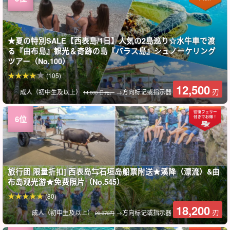
★夏の特別SALE【西表島/1日】人気の2島巡り☆水牛車で渡
る『由布島』観光＆奇跡の島『バラス島』シュノーケリング
ツアー（No.100）
(105)
12,500
刃
成人（初中生及以上）
→方向标记或指示器
14,000 日元。
旅行团 限量折扣] 西表岛⇆石垣岛船票附送★溪降（漂流）&由
布岛观光游★免费照片（No.545）
(80)
18,200
刃
成人（初中生及以上）
→方向标记或指示器
20,370円