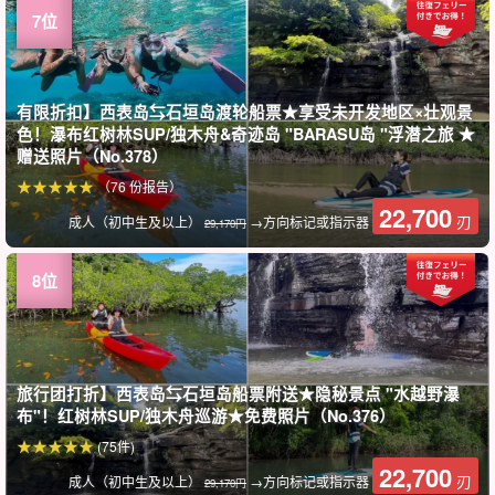
有限折扣】西表岛⇆石垣岛渡轮船票★享受未开发地区×壮观景
色！瀑布红树林SUP/独木舟&奇迹岛 "BARASU岛 "浮潜之旅 ★
赠送照片（No.378）
（76 份报告）
22,700
刃
成人（初中生及以上）
→方向标记或指示器
29,170円
旅行团打折】西表岛⇆石垣岛船票附送★隐秘景点 "水越野瀑
布"！红树林SUP/独木舟巡游★免费照片（No.376）
(75件)
22,700
刃
成人（初中生及以上）
→方向标记或指示器
29,170円