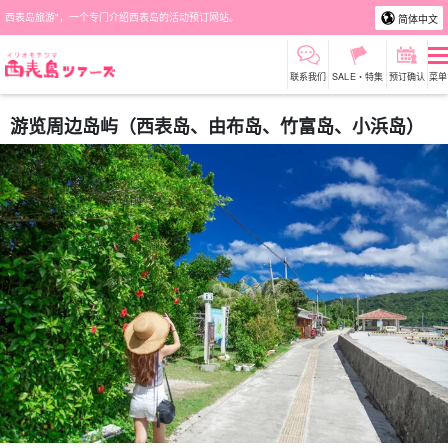
西表岛旅游"，一个专门介绍西表岛的活动预订网站。
简体中文
联系我们
SALE・特集
预订确认
菜单
游览周边岛屿（西表岛、由布岛、竹富岛、小浜岛）