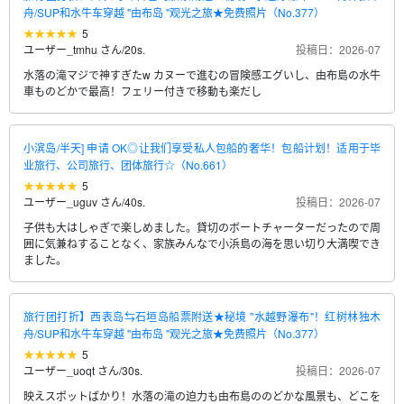
舟/SUP和水牛车穿越 "由布岛 "观光之旅★免费照片（No.377）
5
ユーザー_tmhu さん
/
20s.
投稿日：2026-07
水落の滝マジで神すぎたw カヌーで進むの冒険感エグいし、由布島の水牛
車ものどかで最高！フェリー付きで移動も楽だし
小滨岛/半天] 申请 OK◎让我们享受私人包船的奢华！包船计划！适用于毕
业旅行、公司旅行、团体旅行☆（No.661）
5
ユーザー_uguv さん
/
40s.
投稿日：2026-07
子供も大はしゃぎで楽しめました。貸切のボートチャーターだったので周
囲に気兼ねすることなく、家族みんなで小浜島の海を思い切り大満喫でき
ました。
旅行团打折】西表岛⇆石垣岛船票附送★秘境 "水越野瀑布"！红树林独木
舟/SUP和水牛车穿越 "由布岛 "观光之旅★免费照片（No.377）
5
ユーザー_uoqt さん
/
30s.
投稿日：2026-07
映えスポットばかり！水落の滝の迫力も由布島ののどかな風景も、どこを