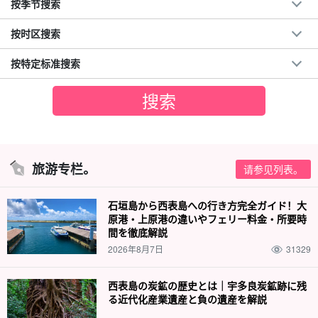
按季节搜索
按时区搜索
按特定标准搜索
旅游专栏。
请参见列表。
石垣島から西表島への行き方完全ガイド！大
原港・上原港の違いやフェリー料金・所要時
間を徹底解説
2026年8月7日
31329
西表島の炭鉱の歴史とは｜宇多良炭鉱跡に残
る近代化産業遺産と負の遺産を解説