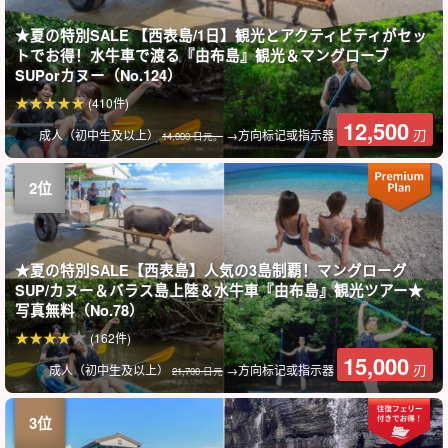
★夏の特別SALE 【西表島/1日】観光とアクティビティがセッ
トでお得！水牛車で渡る『由布島』観光＆マングローブ
SUPorカヌー（No.124）
(410件)
12,500
刃
成人（初中生及以上）
→方向标记或指示器
14,000 日元。
★夏の特別SALE【西表島】人気の3島制覇！マングローグ
SUP/カヌー＆バラス島上陸＆水牛車『由布島』観光ツアー★
写真無料（No.78）
(162件)
15,000
刃
成人（初中生及以上）
→方向标记或指示器
21,700 日元