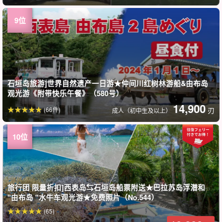
石垣岛旅游]世界自然遗产一日游★仲间川红树林游船&由布岛
观光游《附带快乐午餐》（580号）
14,900
(66件)
刃
成人（初中生及以上）
旅行团 限量折扣]西表岛⇆石垣岛船票附送★巴拉苏岛浮潜和
"由布岛 "水牛车观光游★免费照片（No.544）
(65)