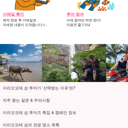
이메일 확인
투어 참여
투어 가이드 소개】투어 가이드 소개
예약 완료 후 이메일로
이제 참여만 하면 된다!
야하타 사토루(Satoru Yahata)
자세한 내용이 도착합니다☆.
마음껏 즐기자♪
'바다와 함께 사는 사람들은 어떻게 살아가는가'에 관심을 갖고
2002년부터 씨카약을 이용한 인력항해 여행을 계속하고 있다.
필리핀~대만 해협 횡단(바시 해협), 하치조지마~가마쿠라 등 세계
최초의 항해를 통해 많은 바다, 많은 어촌, 바다와 함께 살아가는 사
람들을 보았습니다.
20년 넘게 지켜본 바다의 세계처럼 여러분도 흥미진진한 경험을 할
이리오모테 섬 투어가 '선택받는 이유'란?
수 있도록 최선을 다해 지원하겠습니다. 여러분의 참여를 기다리고
있습니다!
자주 묻는 질문 & 주의사항
날짜에 따라서는 하치만 이외의 가이드가 안내할 수 있습니다.
이리오모테 섬 투어즈 특집 & 캠페인 정보
이리오모테 섬의 관광 명소 목록