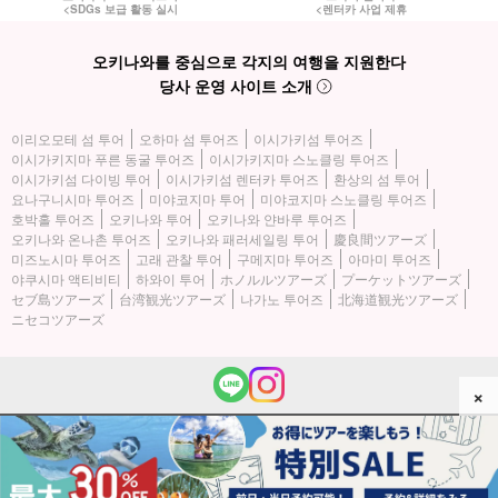
<SDGs 보급 활동 실시
<렌터카 사업 제휴
오키나와를 중심으로 각지의 여행을 지원한다
당사 운영 사이트 소개
이리오모테 섬 투어
오하마 섬 투어즈
이시가키섬 투어즈
이시가키지마 푸른 동굴 투어즈
이시가키지마 스노클링 투어즈
이시가키섬 다이빙 투어
이시가키섬 렌터카 투어즈
환상의 섬 투어
요나구니시마 투어즈
미야코지마 투어
미야코지마 스노클링 투어즈
호박홀 투어즈
오키나와 투어
오키나와 얀바루 투어즈
오키나와 온나촌 투어즈
오키나와 패러세일링 투어
慶良間ツアーズ
미즈노시마 투어즈
고래 관찰 투어
구메지마 투어즈
아마미 투어즈
야쿠시마 액티비티
하와이 투어
ホノルルツアーズ
プーケットツアーズ
セブ島ツアーズ
台湾観光ツアーズ
나가노 투어즈
北海道観光ツアーズ
ニセコツアーズ
×
(c) 2026 이리오모테 섬 투어즈 All Rights Reserved.