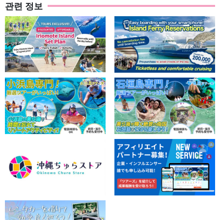
이리오모테 섬 (西表島)
관련 정보
섬 90%를 아열대 숲이 차지하고 있어 때묻지 않은 자연이 가득한 매
력적인 '이리오모테 섬'
15종의 국가지정 천연기념물이 서식하고 있으며, 주변 바다에는
400여 종의 산호와 바다 생물이 서식하고 있다!
그런 이리오모테 섬에서 압도적인 대자연을 체험해 보지 않겠습니
까?
↓↓ 일반 단품 플랜도 추천 ↓↓ ↓↓ ↓↓ ↓↓ ↓↓ ↓↓
【西表島/約3時間】大原港周辺開催！3歳から参加
OK☆国内最大の流域面積誇る『仲間川』マングローブ
カヤックツアー（No.104）
開始時間：9:20（または9:50）~12:30/13:30~16:30
필요한 시간약 3시간
8,800엔
이리오모테섬/1일】오오하라항 주변에서 개최! 아열대
정글을 모험☆ 맹그로브 카약 & 트레킹 투어《점심 포
함》(No.106)