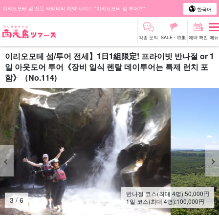
이리오모테 섬 전문 액티비티 예약 사이트 "이리오모테 섬 투어즈"
한국어
각종 문의
SALE・特集
예약 확인
메뉴
이리오모테 섬/투어 전세】1日1組限定! 프라이빗 반나절 or 1
일 아웃도어 투어《장비 일식 렌탈 데이투어는 특제 런치 포
함》（No.114)
반나절 코스(최대 4명):
50,000
円
4
/
6
1일 코스(최대 4명):
100,000
円