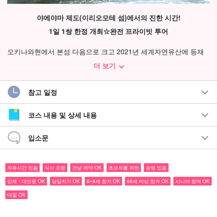
야에야마 제도(이리오모테 섬)에서의 진한 시간!
1일 1쌍 한정 개최☆완전 프라이빗 투어
오키나와현에서 본섬 다음으로 크고 2021년 세계자연유산에 등재
된 '이리오모테 섬'을 무대로 한 완전 프라이빗 투어를 개최합니다.
더 보기
투어 코스(예시)
참고 일정
맹그로브 카약 투어링
코스 내용 및 상세 내용
갯벌 산책 생물 찾기 & 자연 체험
계곡 걷기 & 폭포 트레킹
입소문
정글 산책
아일랜드 호핑 카약
자급자족형 데이 캠프
자유시간 있음
식사 포함
전날 예약 OK
초보자를 위한
송영 있음
동력선(엔진 보트) 투어는 없습니다.
단체・대인원 OK
당일치기 OK
6~9세 참가 OK
66세 이상 참가 OK
시니어 참여 OK
대절 OK