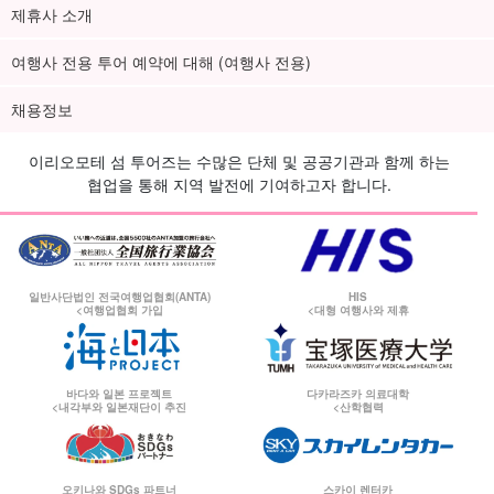
제휴사 소개
여행사 전용 투어 예약에 대해 (여행사 전용)
채용정보
이리오모테 섬 투어즈는 수많은 단체 및 공공기관과 함께 하는
협업을 통해 지역 발전에 기여하고자 합니다.
일반사단법인 전국여행업협회(ANTA)
HIS
<여행업협회 가입
<대형 여행사와 제휴
바다와 일본 프로젝트
다카라즈카 의료대학
<내각부와 일본재단이 추진
<산학협력
오키나와 SDGs 파트너
스카이 렌터카