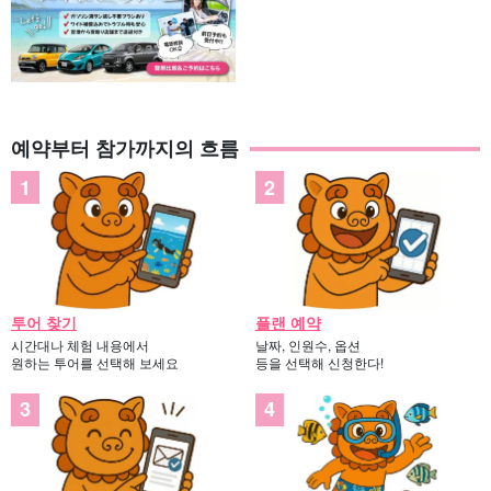
開始時間：9:20-16:30
필요한 시간약 7시간
15,000엔
이리오모테 섬/일몰] 오오하라항 주변에서 개최! 환상적
인 매직아워에 감동☆몽그로브에서 즐기는 선셋 카약 투
어(No.105)
開始時間：17:30-19:00
필요한 시간약 2시간
예약부터 참가까지의 흐름
8,000엔
투어 찾기
플랜 예약
시간대나 체험 내용에서
날짜, 인원수, 옵션
원하는 투어를 선택해 보세요
등을 선택해 신청한다!