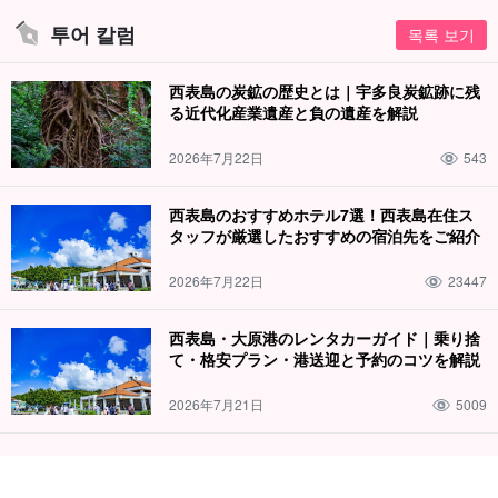
희망사항이나 요청사항이 있으시면 언제든지 문의해 주시기 바랍니
투어 칼럼
목록 보기
다. (예약 양식 비고란에 기입해 주시면 더욱 편리합니다.)
西表島の炭鉱の歴史とは｜宇多良炭鉱跡に残
る近代化産業遺産と負の遺産を解説
2026年7月22日
543
西表島のおすすめホテル7選！西表島在住ス
タッフが厳選したおすすめの宿泊先をご紹介
2026年7月22日
23447
西表島・大原港のレンタカーガイド｜乗り捨
て・格安プラン・港送迎と予約のコツを解説
2026年7月21日
5009