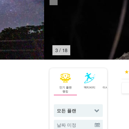
4
/
18
인기 플랜
액티비티
이시가키섬⇄이리
랭킹
오모테 섬
페리