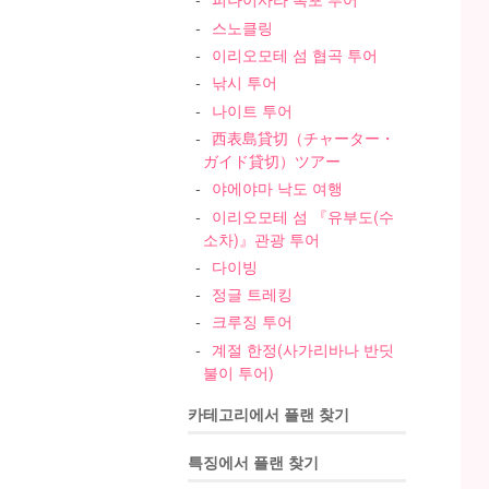
스노클링
이리오모테 섬 협곡 투어
낚시 투어
나이트 투어
西表島貸切（チャーター・
ガイド貸切）ツアー
야에야마 낙도 여행
이리오모테 섬 『유부도(수
소차)』관광 투어
다이빙
정글 트레킹
크루징 투어
계절 한정(사가리바나 반딧
불이 투어)
카테고리에서 플랜 찾기
특징에서 플랜 찾기