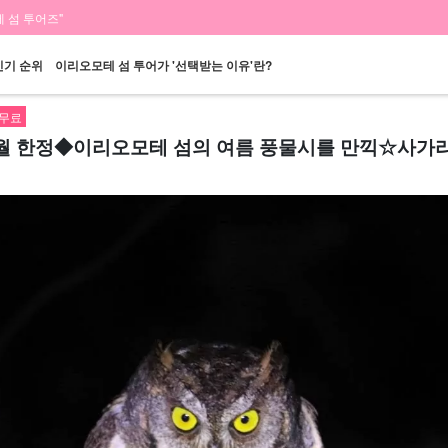
 섬 투어즈"
인기 순위
이리오모테 섬 투어가 '선택받는 이유'란?
 무료
8월 한정◆이리오모테 섬의 여름 풍물시를 만끽☆사가리