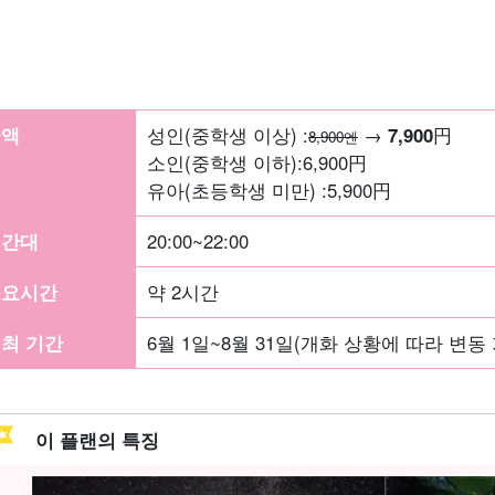
금액
성인(중학생 이상) :
→
7,900
円
8,900엔
소인(중학생 이하):
6,900
円
유아(초등학생 미만) :
5,900
円
시간대
20:00~22:00
소요시간
약 2시간
최 기간
6월 1일~8월 31일(개화 상황에 따라 변동
이 플랜의 특징