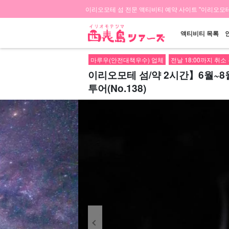
이리오모테 섬 전문 액티비티 예약 사이트 "이리오모테
액티비티 목록
마루우(안전대책우수) 업체
전날 18:00까지 취소
이리오모테 섬/약 2시간】6월~
투어(No.138)