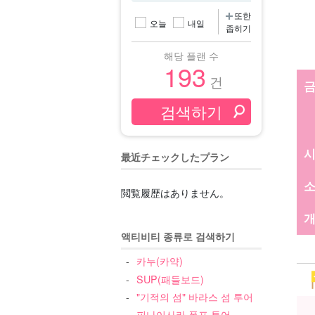
또한
오늘
내일
좁히기
해당 플랜 수
193
건
最近チェックしたプラン
閲覧履歴はありません。
개
액티비티 종류로 검색하기
카누(카약)
SUP(패들보드)
"기적의 섬" 바라스 섬 투어
피나이사라 폭포 투어