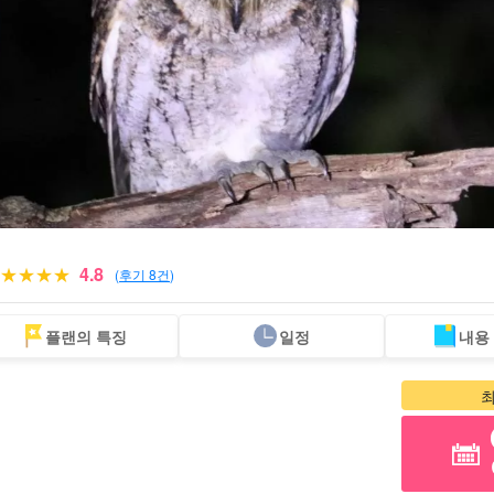
4.8
(
후기 8건
)
플랜의 특징
일정
내용
당일 예약 OK
할인 혜택
프리미엄
이리오모테 섬 "폭
바라스 섬 투어
렌
플랜
세트 플랜
엄선된 플랜
포"
투어