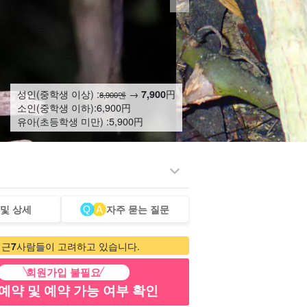
성인(중학생 이상) :
→
円
7,900
8,900엔
소인(중학생 이하):
6,900
円
유아(초등학생 미만) :
5,900
円
 및 상세
자주 묻는 질문
터카
관광 투어
최근
7
사람들이 고려하고 있습니다.
회원가입 불필요
예약 및 예약 가능 여부 확인