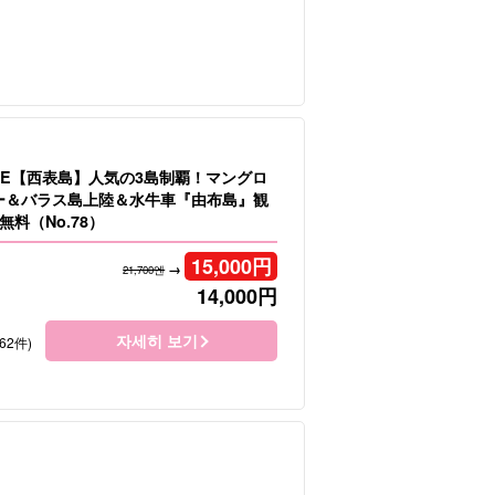
LE【西表島】人気の3島制覇！マングロ
ヌー＆バラス島上陸＆水牛車『由布島』観
料（No.78）
15,000
円
→
21,700엔
14,000
円
자세히 보기
62件)