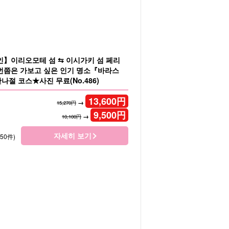
인】이리오모테 섬 ⇆ 이시가키 섬 페리
번쯤은 가보고 싶은 인기 명소『바라스
절 코스★사진 무료(No.486)
13,600
円
→
15,270円
9,500
円
→
10,100円
자세히 보기
150件)