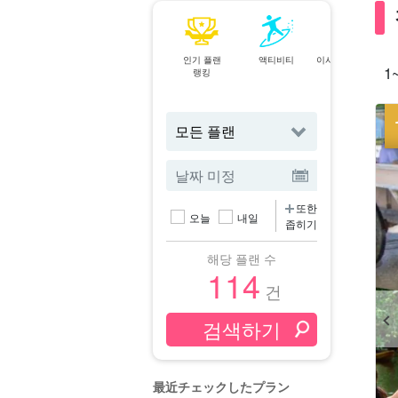
인기 플랜
액티비티
이시가키섬⇄이리
1
랭킹
오모테 섬
페리
또한
오늘
내일
좁히기
해당 플랜 수
114
건
最近チェックしたプラン