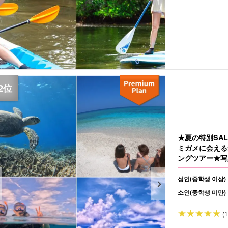
★夏の特別SA
ミガメに会える
ングツアー★写
성인(중학생 이상)
소인(중학생 미만)
(