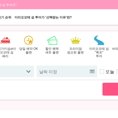
 섬 투어즈"
인기 순위
이리오모테 섬 투어가 '선택받는 이유'란?
시가키섬⇄이
당일 예약 OK
할인 혜택
프리미엄
이리오모테 섬
바라
오모테 섬
플랜
세트 플랜
엄선된 플랜
"폭포"
페리
투어
오늘