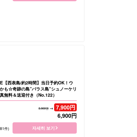
LE【西表島/約2時間】当日予約OK！ウ
かも☆奇跡の島”バラス島”シュノーケリ
真無料＆送迎付き（No.122）
7,900
円
→
8,900엔
6,900
円
자세히 보기
181件)