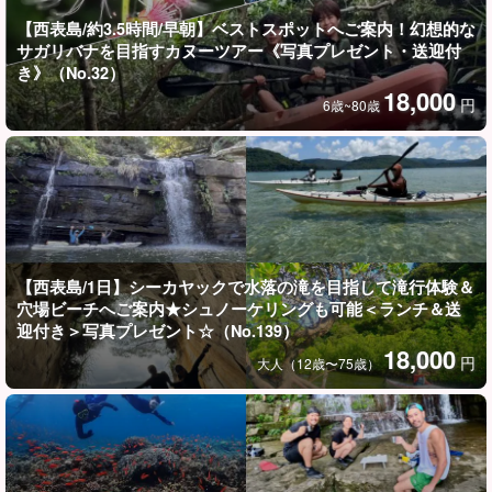
【西表島/約3.5時間/早朝】ベストスポットへご案内！幻想的な
サガリバナを目指すカヌーツアー《写真プレゼント・送迎付
き》（No.32）
迫力満点！ピナイサーラの滝とは
18,000
円
6歳~80歳
沖縄県で一番の落差を誇る滝、それが「ピナイサーラの滝」。
滝壺に近づけば、水飛沫を浴びるほどの大迫力！自然が作り出す
絶景の中で、心も身体もリフレッシュできます。
【西表島/1日】シーカヤックで水落の滝を目指して滝行体験＆
穴場ビーチへご案内★シュノーケリングも可能＜ランチ＆送
迎付き＞写真プレゼント☆（No.139）
18,000
円
大人（12歳〜75歳）