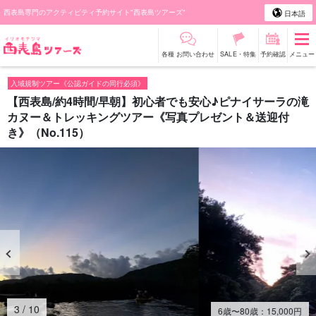
西表島専門のアクティビティ予約サイト"西表島ツアーズ"
日本語
各種 お問い合わせ
SALE・特集
予約確認
メニュー
入域規制ツアー《公認ガイドの同行必須》
【西表島/約4時間/早朝】初心者でも安心♪ピナイサーラの滝
カヌー＆トレッキングツアー《写真プレゼント＆送迎付
き》（No.115）
4
/
10
6歳〜80歳：
15,000
円