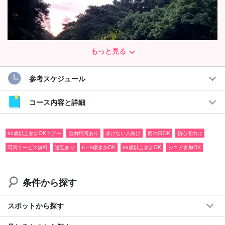
もっと見る
参考スケジュール
西表島ピナイサーラの滝カヌー＆トレッキングツアー
コース内容と詳細
朝焼けの静寂を独り占め！送迎＆写真付き
西表島の大自然を体感できる人気アクティビティ！
60歳以上参加OKツアー
自由時間あり
泳げない人向け
雨の日OK
初心者向け
写真サービス無料
送迎あり
6～9歳参加OK
66歳以上参加OK
シニア参加OK
早朝限定の特別プランで、
朝焼けに包まれる静かな時間を楽しみ
ながら
「ピナイサーラの滝」を目指します。
条件から探す
マングローブカヌーとジャングルトレッキングで、沖縄ならでは
の冒険を満喫してください。
スポットから探す