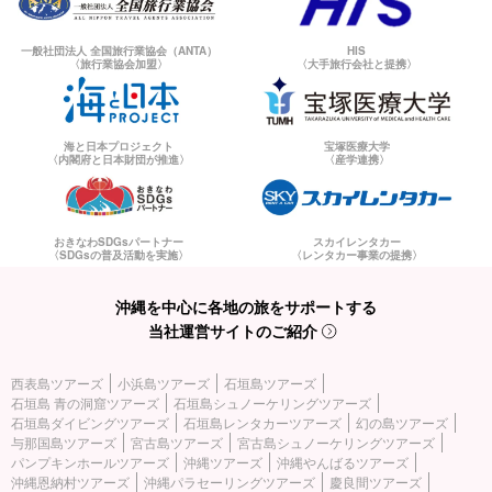
一般社団法人 全国旅行業協会（ANTA）
HIS
〈旅行業協会加盟〉
〈大手旅行会社と提携〉
海と日本プロジェクト
宝塚医療大学
〈内閣府と日本財団が推進〉
〈産学連携〉
おきなわSDGsパートナー
スカイレンタカー
〈SDGsの普及活動を実施〉
〈レンタカー事業の提携〉
沖縄を中心に各地の旅をサポートする
当社運営サイトのご紹介
西表島ツアーズ
小浜島ツアーズ
石垣島ツアーズ
石垣島 青の洞窟ツアーズ
石垣島シュノーケリングツアーズ
石垣島ダイビングツアーズ
石垣島レンタカーツアーズ
幻の島ツアーズ
与那国島ツアーズ
宮古島ツアーズ
宮古島シュノーケリングツアーズ
パンプキンホールツアーズ
沖縄ツアーズ
沖縄やんばるツアーズ
沖縄恩納村ツアーズ
沖縄パラセーリングツアーズ
慶良間ツアーズ