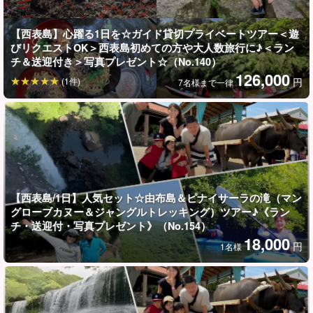
【西表島】心躍る1日を☆ガイド貸切プライベートツアー＜遊
びリクエストOK＞西表島初めての方や大人数旅行に♪＜ラン
チ＆送迎付き＞写真プレゼント☆（No.140）
126,000
静かな早朝タイム 滝壺で自由なひとときを
(1件)
円
7名様まで一律
日中は観光客で大混雑する人気スポットも、早朝なら人混みを気
にせずにゆったりと楽しめます。
マングローブを進むカヤックは朝焼けに染まり、幻想的な雰囲気
に。
【西表島/1日】人気セット☆由布島＆ピナイサーラの滝（マン
滝壺に到着したら、泳いだり、ティータイムを楽しんだり、思い
グローブカヌー＆ジャングルトレッキング）ツアー♪《ラン
チ・送迎付・写真プレゼント》（No.154）
思いの過ごし方で大自然を堪能してください。
18,000
円
1名様