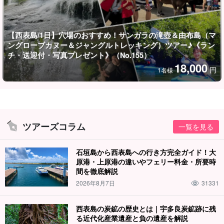
【西表島/1日】穴場のおすすめ！サンガラの滝壺＆由布島（マ
ングローブカヌー＆ジャングルトレッキング）ツアー♪《ラン
チ・送迎付・写真プレゼント》（No.155）
18,000
円
1名様
うれしい特典♪写真プレゼント＆送迎付き
ツアーズコラム
一覧を見る
ツアー中の思い出をガイドが撮影し、写真データをプレゼント！
石垣島から西表島への行き方完全ガイド！大
さらに、上原港や一部宿泊先からの送迎付きだから移動もラクラ
原港・上原港の違いやフェリー料金・所要時
間を徹底解説
ク。
2026年8月7日
31331
安心＆快適なサポートで、
初めての方でも安心してご参加いただ
けます
。
西表島の炭鉱の歴史とは｜宇多良炭鉱跡に残
る近代化産業遺産と負の遺産を解説