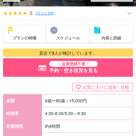
5
(
口コミ2件
)
プランの特徴
スケジュール
内容と詳細
直近で
3
人が検討しています。
会員登録不要
予約・空き状況を見る
お気に入りに追加・比較
金額
6歳〜80歳：
15,000
円
時間帯
4:30-8:30/5:30～9:30
所要時間
約4時間