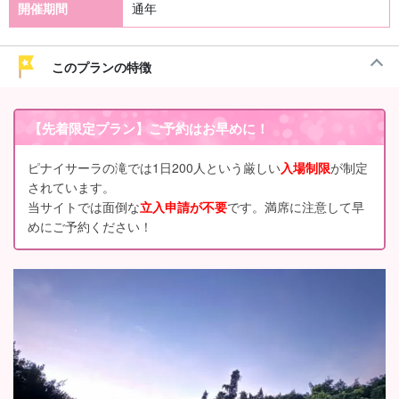
開催期間
通年
このプランの特徴
【先着限定プラン】ご予約はお早めに！
ピナイサーラの滝では1日200人という厳しい
入場制限
が制定
されています。
当サイトでは面倒な
立入申請が不要
です。満席に注意して早
めにご予約ください！