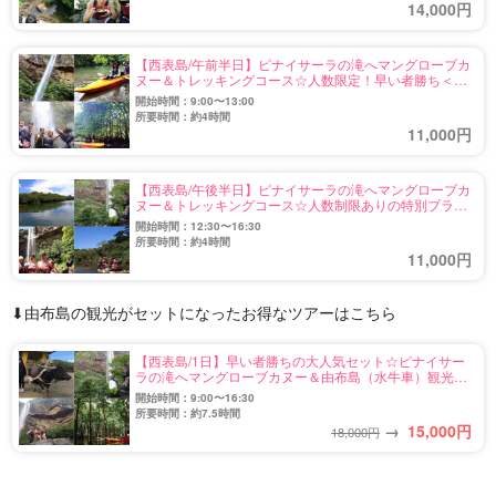
14,000円
【西表島/午前半日】ピナイサーラの滝へマングローブカ
ヌー＆トレッキングコース☆人数限定！早い者勝ち＜送
迎付き＆立入申請不要＞（No.10）
開始時間：9:00〜13:00
所要時間：約4時間
11,000円
【西表島/午後半日】ピナイサーラの滝へマングローブカ
ヌー＆トレッキングコース☆人数制限ありの特別プラ
ン！空いてる時間に楽しみたい方へ♪送迎付き
開始時間：12:30〜16:30
（No.11）
所要時間：約4時間
11,000円
⬇︎由布島の観光がセットになったお得なツアーはこちら
【西表島/1日】早い者勝ちの大人気セット☆ピナイサー
ラの滝へマングローブカヌー＆由布島（水牛車）観光ツ
アー《3歳から参加OK！絶景ランチ付き》（No.8）
開始時間：9:00〜16:30
所要時間：約7.5時間
→
15,000
円
18,000円