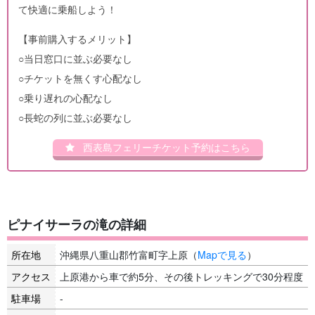
て快適に乗船しよう！
【事前購入するメリット】
○当日窓口に並ぶ必要なし
○チケットを無くす心配なし
○乗り遅れの心配なし
○長蛇の列に並ぶ必要なし
西表島フェリーチケット予約はこちら
ピナイサーラの滝の詳細
所在地
沖縄県八重山郡竹富町字上原（
Mapで見る
）
アクセス
上原港から車で約5分、その後トレッキングで30分程度
駐車場
-