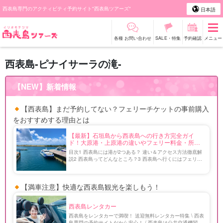
西表島専門のアクティビティ予約サイト"西表島ツアーズ"
日本語
各種 お問い合わせ
SALE・特集
予約確認
メニュー
西表島-ピナイサーラの滝-
【NEW】新着情報
【西表島】まだ予約してない？フェリーチケットの事前購入
をおすすめする理由とは
【最新】石垣島から西表島への行き方完全ガイ
ド！大原港・上原港の違いやフェリー料金・所要
時間を徹底解説
目次1 西表島には港が2つある？ 違い＆アクセス方法徹底解
説2 西表島ってどんなところ？3 西表島へ行くにはフェリー
乗船必須！ まずは石垣港離島ターミナルを目指そう4 西表島
へのフェリー利用方法4.1 西表島へのフェリー […]
【満車注意】快適な西表島観光を楽しもう！
西表島レンタカー
西表島をレンタカーで満喫！ 送迎無料レンタカー特集 \ 西表
島専門の予約サイトだから安心！ / 西表島は公共交通機関の