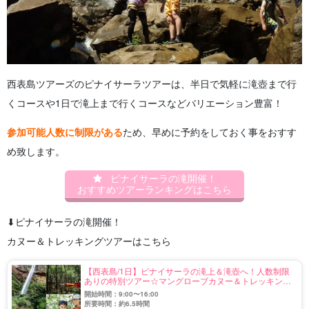
西表島ツアーズのピナイサーラツアーは、半日で気軽に滝壺まで行
くコースや1日で滝上まで行くコースなどバリエーション豊富！
参加可能人数に制限がある
ため、早めに予約をしておく事をおすす
め致します。
ピナイサーラの滝開催！
おすすめツアーランキングはこちら
⬇︎ピナイサーラの滝開催！
カヌー＆トレッキングツアーはこちら
【西表島/1日】ピナイサーラの滝上＆滝壺へ！人数制限
ありの特別ツアー☆マングローブカヌー＆トレッキング
コース♪滝上からの景色は感動間違いなし◎ランチ付き
開始時間：9:00〜16:00
（No.12）
所要時間：約6.5時間