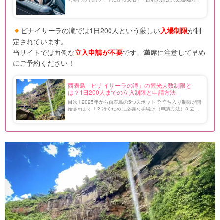
本数が少ないため、レンタカーがあれば秘境や観光地も効率
よく訪れることができます！ マングローブやビーチ […]
ピナイサーラの滝では1日200人という厳しい
入場制限
が制
定されています。
当サイトでは面倒な
立入申請が不要
です。満席に注意して早め
にご予約ください！
西表島「ピナイサーラの滝」の観光人数制限と
は？1日200人までの立入制限と申請方法
目次1 2025年から西表島の5つスポットで 立ち入り制限が開
始されます！2 行くために必要な手続き（申請方法）3 立入
制限フィールドの一つ！ 沖縄最大の落差を誇るピナイサー
ラの滝4 ピナイサーラの滝に導入される人数制限 […]