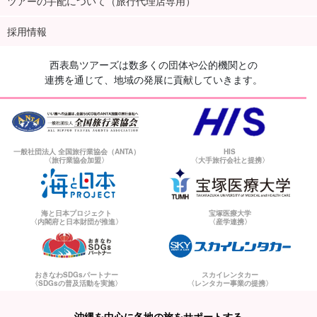
ツアーの手配について（旅行代理店専用）
採用情報
西表島ツアーズは数多くの団体や公的機関との
連携を通じて、地域の発展に貢献していきます。
一般社団法人 全国旅行業協会（ANTA）
HIS
〈旅行業協会加盟〉
〈大手旅行会社と提携〉
海と日本プロジェクト
宝塚医療大学
〈内閣府と日本財団が推進〉
〈産学連携〉
おきなわSDGsパートナー
スカイレンタカー
〈SDGsの普及活動を実施〉
〈レンタカー事業の提携〉
沖縄を中心に各地の旅をサポートする