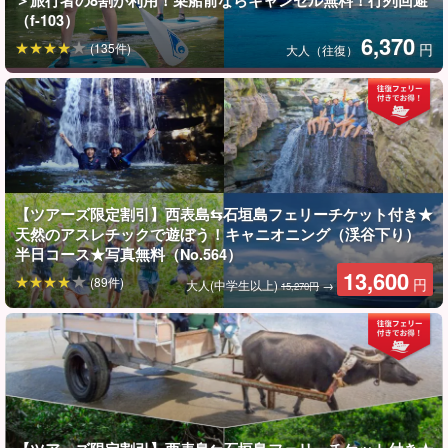
＞旅行者の8割が利用！乗船前ならキャンセル無料！行列回避
◆体力に自信の無い方
（f-103）
◆午後から西表島で遊びたい方
6,370
◆比較的空いてる時間に楽しみたい方
(135件)
円
大人（往復）
◆石垣島から日帰りで西表島行きたい方
【ツアーズ限定割引】西表島⇆石垣島フェリーチケット付き★
天然のアスレチックで遊ぼう！キャニオニング（渓谷下り）
半日コース★写真無料（No.564）
13,600
(89件)
円
大人(中学生以上)
→
15,270円
ピナイサーラの滝