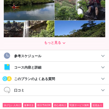
もっと見る
参考スケジュール
お子さんも参加可能☆絶景ピナイサーラの滝へ！
コース内容と詳細
マングローブカヌー＆トレッキングツアー
このプランのよくある質問
沖縄県最大
落差54mの『ピナイサーラの滝』の滝壺へ半日気軽に
行けるコースです！
口コミ
世界自然遺産"西表島"独自のルールで、1日に行ける人数が決まっ
泳げない人向け
食事付き
前日予約OK
初心者向け
写真サービス無料
送迎あり
ているため
予約はお早めに
。石垣島から日帰りで参加も大歓迎☆