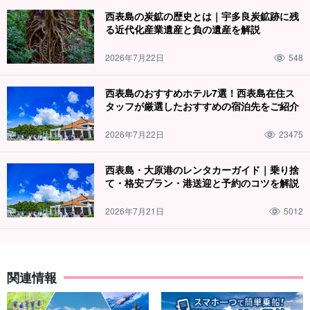
西表島の炭鉱の歴史とは｜宇多良炭鉱跡に残
ベテランガイドが完全サポート
る近代化産業遺産と負の遺産を解説
西表島のジャングルには亜熱帯地域独自の動植物が群生していま
2026年7月22日
548
すので、それらを鑑賞するだけでもワクワクしてきます。
また森
林浴を味わうこともでき、心身ともにリフレッシュしましょう！
西表島のおすすめホテル7選！西表島在住ス
タッフが厳選したおすすめの宿泊先をご紹介
※こちらのプランはピナイサーラの
滝壺のみ
へ行きます。
2026年7月22日
23475
⬇︎滝上まで行くプランはこちら
西表島・大原港のレンタカーガイド｜乗り捨
【西表島/1日】ピナイサーラの滝上＆滝壺へ！人数制
て・格安プラン・港送迎と予約のコツを解説
限ありの特別ツアー☆マングローブカヌー＆トレッキ
ングコース♪滝上からの景色は感動間違いなし◎ラン
開始時間：9:00〜16:00
チ付き（No.12）
2026年7月21日
5012
所要時間：約6.5時間
14,000円
⬇︎午前コースはこちら
関連情報
【西表島/午前半日】ピナイサーラの滝へマングローブ
カヌー＆トレッキングコース☆人数限定！早い者勝ち
＜送迎付き＆立入申請不要＞（No.10）