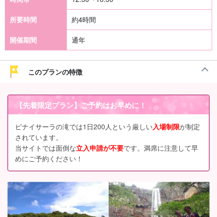
所要時間
約4時間
開催期間
通年
このプランの特徴
【先着限定プラン】ご予約はお早めに！
ピナイサーラの滝では1日200人という厳しい
入場制限
が制定
されています。
当サイトでは面倒な
立入申請が不要
です。満席に注意して早
めにご予約ください！