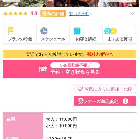
4.8
最高の評価
(
口コミ76件
)
プランの特徴
スケジュール
内容と詳細
よくある質問
直近で
27
人が検討しています。
残りわずか△
会員登録不要
予約・空き状況を見る
お気に入りに追加・比較
ツアーズ満足認定
金額
大人：
11,000
円
小人：
10,500
円
時間帯
12:30〜16:30