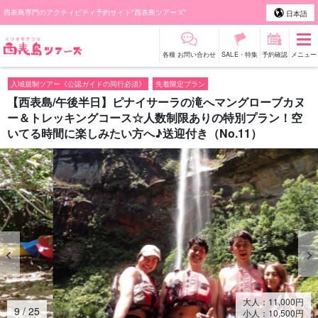
西表島専門のアクティビティ予約サイト"西表島ツアーズ"
日本語
各種 お問い合わせ
SALE・特集
予約確認
メニュー
入域規制ツアー《公認ガイドの同行必須》
先着限定プラン
【西表島/午後半日】ピナイサーラの滝へマングローブカヌ
ー＆トレッキングコース☆人数制限ありの特別プラン！空
いてる時間に楽しみたい方へ♪送迎付き（No.11）
大人：
11,000
円
10
/
25
小人：
10,500
円