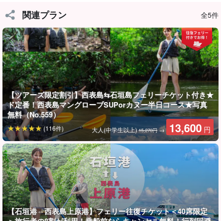
関連プラン
全5件
島の90%以上が亜熱帯ジャングル！
【ツアーズ限定割引】西表島⇆石垣島フェリーチケット付き★
安定感抜群で安心☆マングローブカヌー
ド定番！西表島マングローブSUPorカヌー半日コース★写真
無料（No.559）
使用するカヌーは安定性抜群で、初心者でもすぐに乗れるように
13,600
(116件)
円
大人(中学生以上)
→
なりますので、気軽に参加してみてください。
15,270円
1人乗り、2人乗りとあるので、小さいお子様がいらっしゃる場合
は2人乗りがおすすめです！
こんな方に...
【石垣港⇔西表島上原港】フェリー往復チケット＜40席限定
◆お子様連れの方