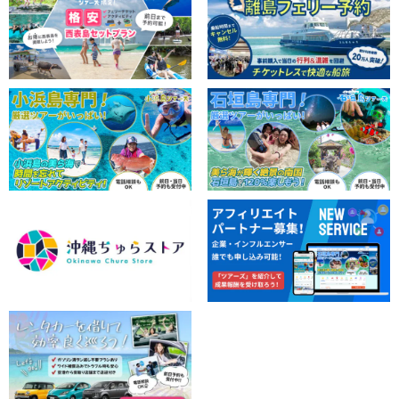
開始時間：9:00〜13:00
所要時間：約4時間
11,000円
⬇︎由布島とセットコースはこちら
【西表島/1日】早い者勝ちの大人気セット☆ピナイサ
ーラの滝へマングローブカヌー＆由布島（水牛車）観
光ツアー《3歳から参加OK！絶景ランチ付き》
開始時間：9:00〜16:30
（No.8）
所要時間：約7.5時間
→
15,000
円
18,000円