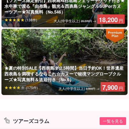
【ツアーズ限定割引】西表島⇆石垣島フェリーチケット付き★
『ピナイサーラの滝』は
沖縄県の中で最も落差の大きい滝
です。
水牛車で渡る『由布島』観光＆西表島ジャングルSUPorカヌ
ーツアー★写真無料（No.546）
落差54ｍもあるため迫力のある絶景ポイントとなっています☆
18,200
(138件)
円
大人(中学生以上)
→
20,370円
ピナイサーラの名前の由来は、『ピナイ＝髭』『サーラ＝下がっ
ている』という意味です。ピナイサーラが龍の髭のように垂れ下
がっていることから名前が付けられました。
★夏の特別SALE【西表島/約2.5時間】当日予約OK！世界遺産
西表島を満喫するならこれ☆カヌーで秘境マングローブクル
ーズ★写真無料＆送迎付き（No.6）
7,900
(175件)
円
大人(中学生以上)
→
8,900円
ツアーズコラム
一覧を見る