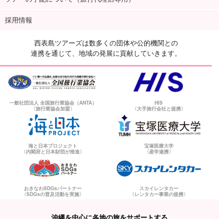
採用情報
西表島ツアーズは数多くの団体や公的機関との
連携を通じて、地域の発展に貢献していきます。
一般社団法人 全国旅行業協会（ANTA）
HIS
〈旅行業協会加盟〉
〈大手旅行会社と提携〉
海と日本プロジェクト
宝塚医療大学
〈内閣府と日本財団が推進〉
〈産学連携〉
おきなわSDGsパートナー
スカイレンタカー
〈SDGsの普及活動を実施〉
〈レンタカー事業の提携〉
沖縄を中心に各地の旅をサポートする