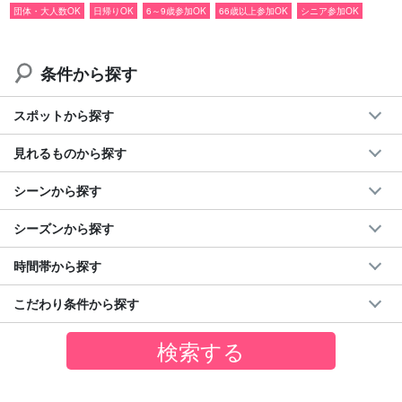
団体・大人数OK
日帰りOK
6～9歳参加OK
66歳以上参加OK
シニア参加OK
おすすめポイント
条件から探す
◆石垣島から日帰り参加OK
◆
早期予約者だけ
が行ける大人気スポット
◆短時間で充実した体験が可能！
スポットから探す
◆体力がない方や初心者も安心して楽しめる
見れるものから探す
◆「
竹富町観光案内人
」登録引率ガイドが案内
◆ベテランガイドのサポート付き
シーンから探す
◆面倒な
立入申請が不要
＊他予約サイトでは原則ご自身での申請が必要です
シーズンから探す
◆午前中に楽しんだ後でも参加可能
時間帯から探す
こだわり条件から探す