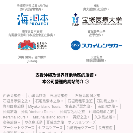
全國旅行社協會 (ANTA)
HIS
旅行社協會會員。
與大型旅行社合作。
海洋與日本專案
寶塚醫學大學
內閣辦公室和日本基金會正在推廣。
產學合作。
沖繩 SDGs 合作夥伴
天空租車
[SDGs].
租車業務聯盟。
支援沖繩及世界其他地區的旅遊。
本公司營運的網站簡介
西表島旅遊。
小濱島旅遊
石垣島旅遊。
石垣島藍洞之旅
石垣島浮潛之旅。
石垣島潛水之旅。
石垣島租車旅遊
幻影島之旅。
與那國島旅遊
Miyako Island Tours.
宮古島浮潛之旅。
南瓜洞之旅。
沖繩旅遊
沖繩 Yanbaru Tours。
沖繩翁名村之旅
沖繩滑翔傘之旅
Kerama Tours。
Mizuna Island Tours。
賞鯨之旅。
久米島旅遊。
奄美旅遊。
屋久島活動
夏威夷之旅
ホノルルツアーズ
プーケットツアーズ
セブ島ツアーズ
台湾観光ツアーズ
長野旅遊
北海道観光ツアーズ
ニセコツアーズ