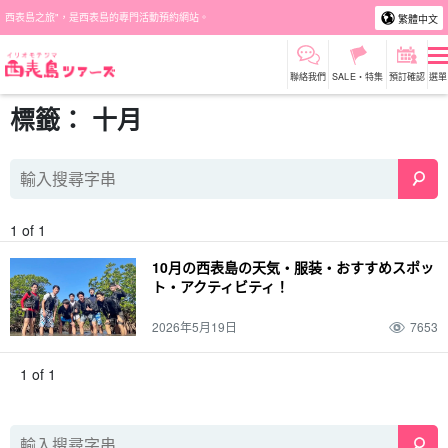
西表島之旅"，是西表島的專門活動預約網站。
繁體中文
聯絡我們
SALE・特集
預訂確認
選單
標籤： 十月
1 of 1
10月の西表島の天気・服装・おすすめスポッ
ト・アクティビティ！
2026年5月19日
7653
1 of 1