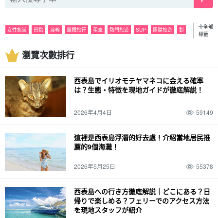
全部
女性旅遊
景點
渡輪
單獨旅行
租車
熱門旅遊
SUP
團體旅遊
對
標籤
觀光
浮潛
晚上
活動
潛水
雨
美食
巴拉斯島
遊覽
瀏覽次數排行
特殊產品和紀念品
皮划艇
六月。
海
夜間導覽
七月。
山
由布島
八月
密林
釣魚
十月
Pinaisara 瀑布。
石灰岩洞
十一月。
春季
西表島でイリオモテヤマネコに会える確率
萤火虫
天氣
夏天
戟葉魚黃草
裝束
秋天
駕駛
十二月
冬季
经历
は？生態・特徴を現地ガイドが徹底解説！
春假
家庭
動物
西表野貓 (Prionailurus bengalensis iriomotensis)
2026年4月4日
59149
這裡是西表島浮潛的好去處！介紹當地居民推
薦的9個海灘！
2026年5月25日
55378
西表島への行き方徹底解説｜どこにある？日
帰りで楽しめる？フェリーでのアクセス方法
を現地スタッフが紹介