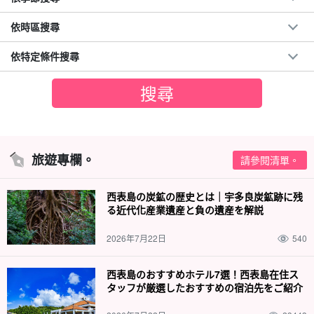
依時區搜尋
依特定條件搜尋
旅遊專欄。
請參閱清單。
西表島の炭鉱の歴史とは｜宇多良炭鉱跡に残
る近代化産業遺産と負の遺産を解説
2026年7月22日
540
西表島のおすすめホテル7選！西表島在住ス
タッフが厳選したおすすめの宿泊先をご紹介