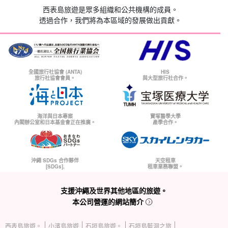
西表島旅遊是眾多組織和公共機構的成員。
透過合作，我們將為本區域的發展做出貢獻。
全國旅行社協會 (ANTA)
HIS
旅行社協會會員。
與大型旅行社合作。
海洋與日本專案
寶塚醫學大學
內閣辦公室和日本基金會正在推廣。
產學合作。
沖繩 SDGs 合作夥伴
天空租車
[SDGs].
租車業務聯盟。
支援沖繩及世界其他地區的旅遊。
本公司營運的網站簡介
西表島旅遊。
小濱島旅遊
石垣島旅遊。
石垣島藍洞之旅