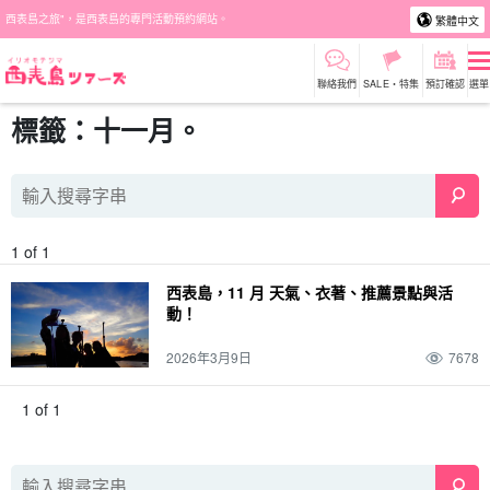
西表島之旅"，是西表島的專門活動預約網站。
繁體中文
聯絡我們
SALE・特集
預訂確認
選單
標籤：十一月。
1 of 1
西表島，11 月 天氣、衣著、推薦景點與活
動！
2026年3月9日
7678
1 of 1