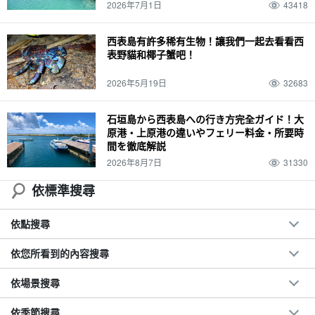
2026年7月1日
43418
西表島有許多稀有生物！讓我們一起去看看西
表野貓和椰子蟹吧！
2026年5月19日
32683
石垣島から西表島への行き方完全ガイド！大
原港・上原港の違いやフェリー料金・所要時
間を徹底解説
2026年8月7日
31330
依標準搜尋
依點搜尋
依您所看到的內容搜尋
依場景搜尋
依季節搜尋