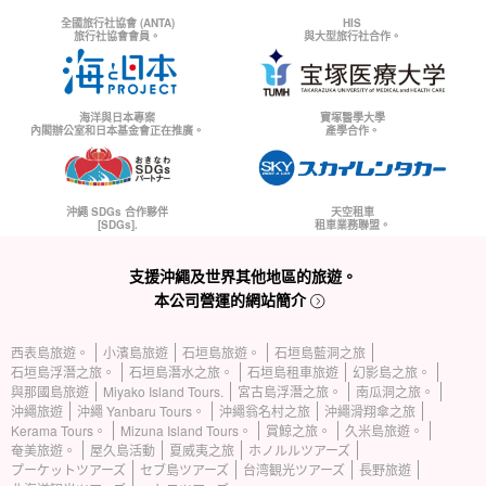
全國旅行社協會 (ANTA)
HIS
旅行社協會會員。
與大型旅行社合作。
海洋與日本專案
寶塚醫學大學
內閣辦公室和日本基金會正在推廣。
產學合作。
沖繩 SDGs 合作夥伴
天空租車
[SDGs].
租車業務聯盟。
支援沖繩及世界其他地區的旅遊。
本公司營運的網站簡介
西表島旅遊。
小濱島旅遊
石垣島旅遊。
石垣島藍洞之旅
石垣島浮潛之旅。
石垣島潛水之旅。
石垣島租車旅遊
幻影島之旅。
與那國島旅遊
Miyako Island Tours.
宮古島浮潛之旅。
南瓜洞之旅。
沖繩旅遊
沖繩 Yanbaru Tours。
沖繩翁名村之旅
沖繩滑翔傘之旅
Kerama Tours。
Mizuna Island Tours。
賞鯨之旅。
久米島旅遊。
奄美旅遊。
屋久島活動
夏威夷之旅
ホノルルツアーズ
プーケットツアーズ
セブ島ツアーズ
台湾観光ツアーズ
長野旅遊