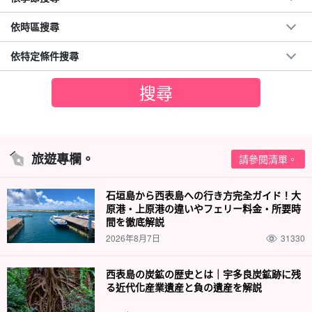
依時區搜尋
依特定條件搜尋
旅遊專欄。
請參閱清單。
石垣島から西表島への行き方完全ガイド！大
原港・上原港の違いやフェリー料金・所要時
間を徹底解説
2026年8月7日
31330
西表島の炭鉱の歴史とは｜宇多良炭鉱跡に残
る近代化産業遺産と負の遺産を解説