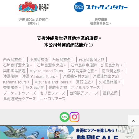
沖繩 SDGs 合作夥伴
天空租車
[SDGs].
租車業務聯盟。
支援沖繩及世界其他地區的旅遊。
本公司營運的網站簡介
西表島旅遊。
小濱島旅遊
石垣島旅遊。
石垣島藍洞之旅
石垣島浮潛之旅。
石垣島潛水之旅。
石垣島租車旅遊
幻影島之旅。
與那國島旅遊
Miyako Island Tours.
宮古島浮潛之旅。
南瓜洞之旅。
沖繩旅遊
沖繩 Yanbaru Tours。
沖繩翁名村之旅
沖繩滑翔傘之旅
Kerama Tours。
Mizuna Island Tours。
賞鯨之旅。
久米島旅遊。
奄美旅遊。
屋久島活動
夏威夷之旅
ホノルルツアーズ
プーケットツアーズ
セブ島ツアーズ
台湾観光ツアーズ
長野旅遊
北海道観光ツアーズ
ニセコツアーズ
×
(c) 2026 Iriomote Island Tours 保留所有權利。.