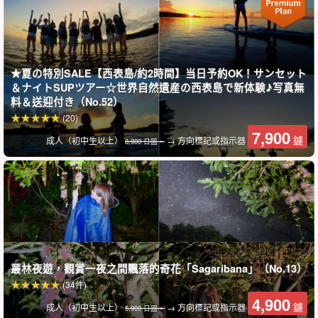
★夏の特別SALE【西表島/約2時間】当日予約OK！サンセット
＆ナイトSUPツアー☆世界自然遺産の西表島で新体験♪写真無
料＆送迎付き（No.52）
(20)
7,900
鑢
成人（初中生以上）
→ 方向標記或指示器
8,900 日圓。
叢林夜遊，觀賞一夜之間飄落的奇花「Sagaribana」（No.13）
(34件)
4,900
鑢
成人（初中生以上）
→ 方向標記或指示器
5,900 日圓。