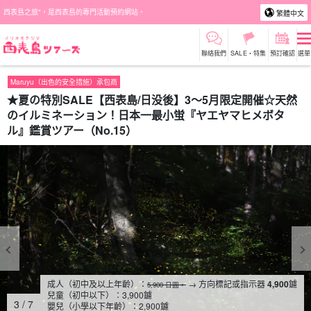
西表島之旅"，是西表島的專門活動預約網站。
繁體中文
聯絡我們
SALE・特集
預訂確認
選單
Maruyu（出色的安全措施）承包商
★夏の特別SALE【西表島/日没後】3～5月限定開催☆天然
のイルミネーション！日本一最小蛍『ヤエヤマヒメボタ
ル』鑑賞ツアー（No.15）
成人（初中及以上年齡）：
→ 方向標記或指示器
4,900
鑢
5,900 日圓。
兒童（初中以下）：
3,900
鑢
4
/
7
嬰兒（小學以下年齡）：
2,900
鑢