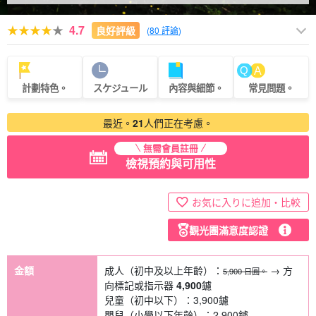
4.7
良好評級
(
80 評論
)
計劃特色。
スケジュール
內容與細節。
常見問題。
最近。
21
人們正在考慮。
無需會員註冊
檢視預約與可用性
お気に入りに追加・比較
觀光團滿意度認證
金額
成人（初中及以上年齡）：
→ 方
5,900 日圓。
向標記或指示器
4,900
鑢
兒童（初中以下）：
3,900
鑢
嬰兒（小學以下年齡）：
2,900
鑢