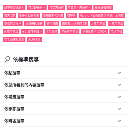
給不會游泳的人
可立即預約。
可當天預約
可於前一天預約。
最低價格保證
雨天 OK
受多重配額限制
受報復折扣約束
初學者
Maruyu（出色的安全措施）承包商
提供英文版本
提供接送服務
熱門指南
團體和大型團體 OK
3 歲可參加
4 歲可參加
5 歲可參加
6-9 歲可參加。
全包價格
年長者可參與
本地信用卡付款OK
可以包租
八重山螢火蟲是什麼？
空手而來也無妨
未濕/未濕
八重山螢火蟲是日本最小的螢火蟲之一 (1 m 至 2 m)，只見於八重
依標準搜尋
山群島，最多可從 2 月看到 6 月。
本州的螢火蟲給人的印象可能是夏天在河面上飛舞，但春天在深山
依點搜尋
裡卻可以觀察到八重山螢火蟲。它們的壽命約為兩個星期。
依您所看到的內容搜尋
依場景搜尋
依季節搜尋
依時區搜尋