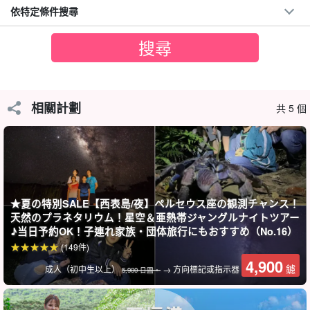
依特定條件搜尋
相關計劃
共 5 個
西表島被認定為星空保護區。
西表島以亞熱帶叢林聞名，日落之後，夜行生物立即變得活躍。
何不跟我們一起去見證真正的西表島，這是一日遊無法體驗到的。
★夏の特別SALE【西表島/夜】ペルセウス座の観測チャンス！
建議：
天然のプラネタリウム！星空＆亜熱帯ジャングルナイトツアー
♪当日予約OK！子連れ家族・団体旅行にもおすすめ（No.16）
◆Maruyu (優良安全措施) 承包商。
(149件)
◆總參加人數超過 300,000 人！
4,900
包括免費租借觀光器材
鑢
成人（初中生以上）
→ 方向標記或指示器
5,900 日圓。
◆旅遊參與者福利頁面介紹。
◆ 參加日期。
前一天 18:00 前無需支付取消費用