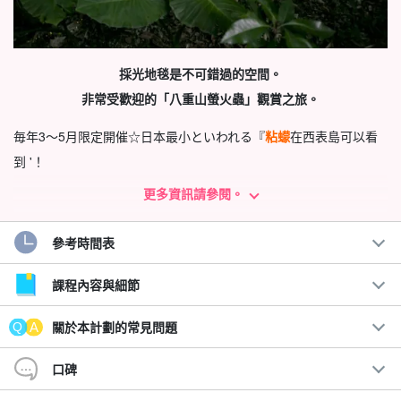
採光地毯是不可錯過的空間。
非常受歡迎的「八重山螢火蟲」觀賞之旅。
毎年3～5月限定開催☆日本最小といわれる『
粘蠓
在西表島可以看
到 '！
更多資訊請參閱。
如果您在這個時節前往西表島旅遊，一定要參加！自然的燈光會讓
您感慨無語。
參考時間表
課程內容與細節
關於本計劃的常見問題
口碑