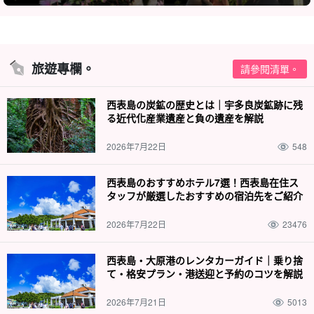
旅遊專欄。
請參閱清單。
西表島の炭鉱の歴史とは｜宇多良炭鉱跡に残
る近代化産業遺産と負の遺産を解説
2026年7月22日
548
西表島のおすすめホテル7選！西表島在住ス
タッフが厳選したおすすめの宿泊先をご紹介
2026年7月22日
23476
西表島・大原港のレンタカーガイド｜乗り捨
て・格安プラン・港送迎と予約のコツを解説
2026年7月21日
5013