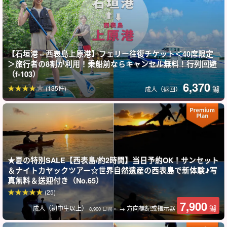
◆ 由具有水上救援資格的導遊提供支援。
【石垣港⇔西表島上原港】フェリー往復チケット＜40席限定
＞旅行者の8割が利用！乗船前ならキャンセル無料！行列回避
（f-103）
6,370
(135件)
鑢
成人（返回）
★夏の特別SALE【西表島/約2時間】当日予約OK！サンセット
＆ナイトカヤックツアー☆世界自然遺産の西表島で新体験♪写
真無料＆送迎付き（No.65）
(25)
7,900
鑢
成人（初中生以上）
→ 方向標記或指示器
8,900 日圓。