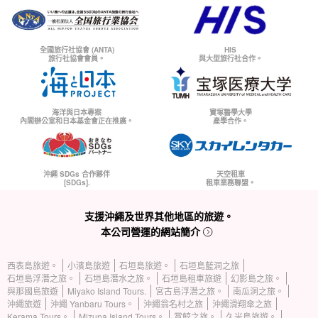
全國旅行社協會 (ANTA)
HIS
旅行社協會會員。
與大型旅行社合作。
海洋與日本專案
寶塚醫學大學
內閣辦公室和日本基金會正在推廣。
產學合作。
沖繩 SDGs 合作夥伴
天空租車
[SDGs].
租車業務聯盟。
支援沖繩及世界其他地區的旅遊。
本公司營運的網站簡介
西表島旅遊。
小濱島旅遊
石垣島旅遊。
石垣島藍洞之旅
石垣島浮潛之旅。
石垣島潛水之旅。
石垣島租車旅遊
幻影島之旅。
與那國島旅遊
Miyako Island Tours.
宮古島浮潛之旅。
南瓜洞之旅。
沖繩旅遊
沖繩 Yanbaru Tours。
沖繩翁名村之旅
沖繩滑翔傘之旅
Kerama Tours。
Mizuna Island Tours。
賞鯨之旅。
久米島旅遊。