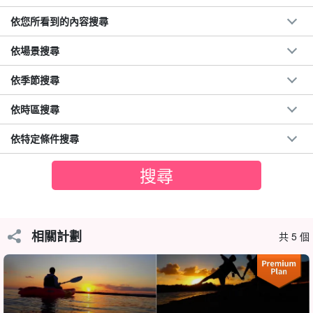
依您所看到的內容搜尋
★夏の特別SALE【西表島】当日予約OK☆夕焼け空に
うっとり黄昏…世界遺産西表島の大自然でサンセット
カヌー★《写真無料＆上原地区送迎OK》（No.7）
依場景搜尋
開始時間17:30-19:00.
所要時間：約 1.5 小時。
→ 方向標記或指示器
7,900
鑢
8,900 日圓。
依季節搜尋
依時區搜尋
依特定條件搜尋
相關計劃
共 5 個