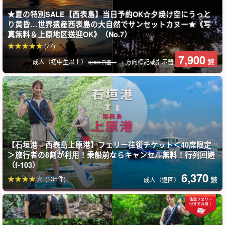
在西表島體驗廣受歡迎的 SUP 體驗！
★夏の特別SALE【西表島】当日予約OK☆夕焼け空にうっと
り黄昏…世界遺産西表島の大自然でサンセットカヌー★《写
真無料＆上原地区送迎OK》（No.7）
SUP 是享受西表島原野風情的流行時尚方式，西表島被稱為 「日本
(77)
最後一個未開發的島嶼」。
7,900
鑢
成人（初中生以上）
→ 方向標記或指示器
8,900 日圓。
初學者將獲得導遊的全力支援！
【石垣港⇔西表島上原港】フェリー往復チケット＜40席限定
＞旅行者の8割が利用！乗船前ならキャンセル無料！行列回避
（f-103）
6,370
(135件)
鑢
成人（返回）