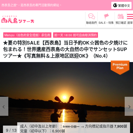
西表島之旅"，是西表島的專門活動預約網站。
繁體中文
聯絡我們
SALE・特集
預訂確認
選單
Maruyu（出色的安全措施）承包商
前一天 18:00 前可自由取消預約
★夏の特別SALE【西表島】当日予約OK☆茜色の夕焼けに
包まれる！世界遺産西表島の大自然の中でサンセットSUP
ツアー★《写真無料＆上原地区送迎OK》（No.4）
成人（初中及以上年齡）：
→ 方向標記或指示器
7,900
鑢
8,900 日圓。
10
/
13
兒童（初中以下）：
6,900
鑢