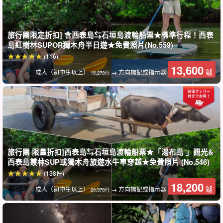
最棒的一點是，您也可以在抵達西表島的當天或之後，進行日落
旅行團限定折扣] 含西表島⇆石垣島渡輪船票★標準行程！西表
SUP 之旅，如果您還想玩得更盡興的話！
島紅樹林SUPOR獨木舟半日遊★免費照片(No.559)
(116)
住在西表島的賓客可以輕鬆享受日落活動，因為我們會在行程結束
13,600
鑢
成人（初中生以上）
→ 方向標記或指示器
15,270円
後接送您到您的飯店（僅限上原區域）。
旅行團 限量折扣]西表島⇆石垣島渡輪船票★「湯布島 」觀光&
西表島叢林SUP或獨木舟旅遊水牛車穿越★免費照片 (No.546)
(138件)
18,200
鑢
成人（初中生以上）
→ 方向標記或指示器
20,370円