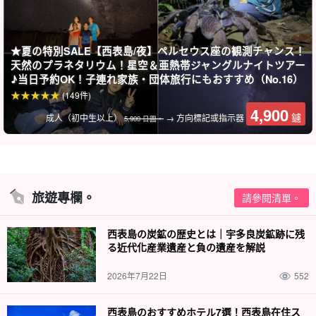
免費照片資料贈品
★夏の特別SALE【西表島/夜】ペルセウス座の観測チャンス！
在參觀過程中，導遊會免費為您拍照並出示資料。
天然のプラネタリウム！星空＆亜熱帯ジャングルナイトツアー
♪当日予約OK！子連れ家族・団体旅行にもおすすめ（No.16）
(149件)
4,900
鑢
成人（初中生以上）
→ 方向標記或指示器
5,900 日圓。
旅遊專欄。
請參閱清單。
西表島の炭鉱の歴史とは｜宇多良炭鉱跡に残
る近代化産業遺産と負の遺産を解説
2026年7月22日
552
西表島のおすすめホテル7選！西表島在住ス