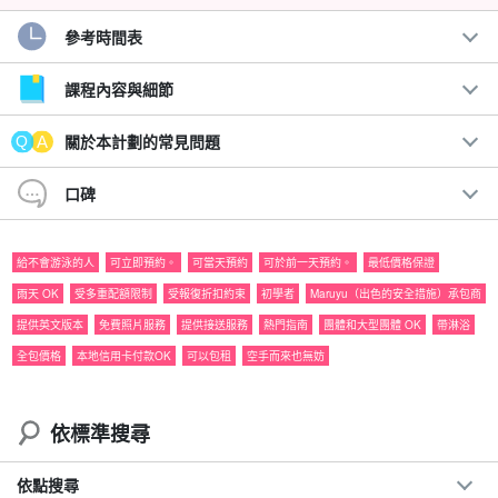
參考時間表
在一天的精彩活動結束後，體驗豪華氣派！
當天預約 OK☆。
日落 SUP 之旅
課程內容與細節
在當地嚮導推薦的日落地點，搭乘 SUP（站立式槳衝浪板）巡航，
關於本計劃的常見問題
這是近年來風靡全球的新興熱門活動！
口碑
西表原野的夕陽一定會令人難以忘懷。讓我們一起迎接日落SUP的
感人時刻！
給不會游泳的人
可立即預約。
可當天預約
可於前一天預約。
最低價格保證
雨天 OK
受多重配額限制
受報復折扣約束
初學者
Maruyu（出色的安全措施）承包商
建議：
提供英文版本
免費照片服務
提供接送服務
熱門指南
團體和大型團體 OK
帶淋浴
附免費相片資料
全包價格
本地信用卡付款OK
可以包租
空手而來也無妨
包括免費租借觀光器材
◆旅遊參與者福利頁面介紹。
◆ 參加日期。
前一天 18:00 前無需支付取消費用
依標準搜尋
依點搜尋
⬇︎Sunset Canoe Tours 這裡：⬇︎