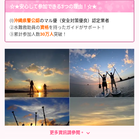
☆★
安心して参加できる3つの理由
！☆★
(i)
沖縄県警公認
のマル優（安全対策優良）認定業者
②水難救助員の
資格
を持ったガイドがサポート！
③累計参加人数
30万人
突破！
更多資訊請參閱。