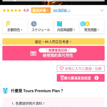
4.9
最高評價。
(
66 個評論。
)
計劃特色。
スケジュール
內容與細節。
常見問題。
最近。
41
人們正在考慮。
無需會員註冊
檢視預約與可用性
お気に入りに追加・比較
觀光團滿意度認證
什麼是 Tours Premium Plan？
免費提供照片資料！