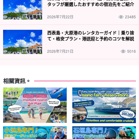
導遊提供良好的支援。
タッフが厳選したおすすめの宿泊先をご紹介
嚮導都是。
水上救生員資格。
我們有我們會慢慢地、仔細地給您講
2026年7月22日
23485
解，所以歡迎小孩子和游泳技術差的人加入我們！
西表島・大原港のレンタカーガイド｜乗り捨
我們日落 SUP 的照片刊登在 HIS 和 Cancam 上。
て・格安プラン・港送迎と予約のコツを解説
2026年7月21日
5016
相關資訊。