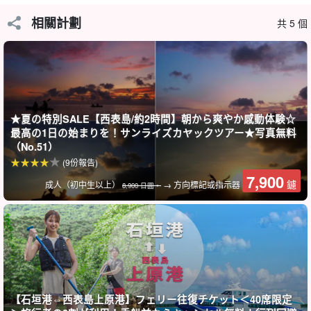
相關計劃
共 5 個
在寧靜的叢林中聽到鳥兒的鳴叫和動物的叫聲，讓清晨充滿活力。
您可以欣賞白天、傍晚和夜晚不同的西表叢林。您還可以看到瀑
布，清晨的瀑布聲非常悅耳。
★夏の特別SALE【西表島/約2時間】朝から爽やか感動体験☆
最高の1日の始まりを！サンライズカヤックツアー★写真無料
（No.51）
(9份報告)
7,900
鑢
成人（初中生以上）
→ 方向標記或指示器
8,900 日圓。
【石垣港⇔西表島上原港】フェリー往復チケット＜40席限定