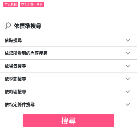
有可能會帶您去海邊，而不是紅樹林。請注意，旅行團可能會
可以包租
空手而來也無妨
帶您去海邊，而不是紅樹林。
依標準搜尋
依點搜尋
依您所看到的內容搜尋
依場景搜尋
依季節搜尋
依時區搜尋
依特定條件搜尋
早上，生物開始活躍起來。
在叢林中充電