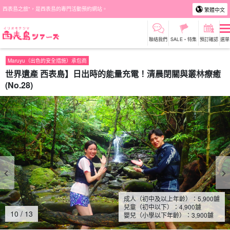
西表島之旅"，是西表島的專門活動預約網站。
繁體中文
聯絡我們
SALE・特集
預訂確認
選單
Maruyu（出色的安全措施）承包商
世界遺產 西表島】日出時的能量充電！清晨閉關與叢林療癒
(No.28)
成人（初中及以上年齡）：
5,900
鑢
兒童（初中以下）：
4,900
鑢
10
/
13
嬰兒（小學以下年齡）：
3,900
鑢