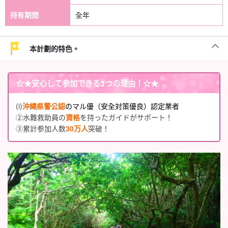
持有期間
全年
本計劃的特色。
☆★
安心して参加できる3つの理由
！☆★
(i)
沖縄県警公認
のマル優（安全対策優良）認定業者
②水難救助員の
資格
を持ったガイドがサポート！
③累計参加人数
30万人
突破！