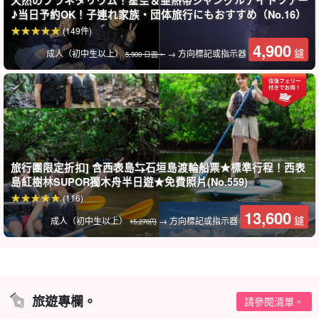
天然のプラネタリウム！星空＆亜熱帯ジャングルナイトツアー
♪当日予約OK！子連れ家族・団体旅行にもおすすめ（No.16）
(149件)
4,900
鑢
成人（初中生以上）
→ 方向標記或指示器
5,900 日圓。
導遊提供良好的支援。
跋山涉水有嚮導提供良好的支援。我們確保每個人都能享受跋涉的
樂趣，無論您是喜愛山脈、初次跋涉還是年幼的孩子。
免費照片資料贈品
旅行團限定折扣] 含西表島⇆石垣島渡輪船票★標準行程！西表
島紅樹林SUPOR獨木舟半日遊★免費照片(No.559)
在參觀過程中，導遊會免費為您拍照並出示資料。
(116)
13,600
鑢
成人（初中生以上）
→ 方向標記或指示器
15,270円
建議：
附免費相片資料
包括免費租借觀光器材
◆旅遊參與者福利頁面介紹。
旅遊專欄。
請參閱清單。
◆ 參加日期。
前一天 18:00 前無需支付取消費用