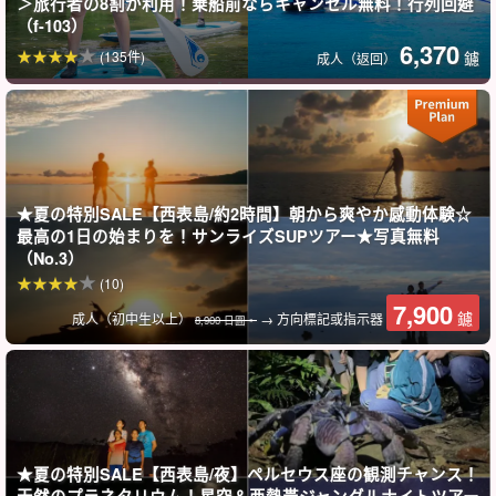
＞旅行者の8割が利用！乗船前ならキャンセル無料！行列回避
（f-103）
庫拉瀑布
6,370
(135件)
鑢
成人（返回）
據說 Koola 瀑布的名字「Koola」有「帶來好運」的意思，西表當地
的人們也會來此參觀。
通往庫拉瀑布的紅樹河非常狹窄，有時兩邊的紅樹會交叉而過，形
成拱門，常春藤像鞦韆一樣穿過紅樹河，形成真正的「運動叢
★夏の特別SALE【西表島/約2時間】朝から爽やか感動体験☆
林」。
最高の1日の始まりを！サンライズSUPツアー★写真無料
（No.3）
(10)
7,900
鑢
成人（初中生以上）
→ 方向標記或指示器
8,900 日圓。
★夏の特別SALE【西表島/夜】ペルセウス座の観測チャンス！