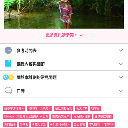
更多資訊請參閱。
參考時間表
清晨的陽光充滿能量！
清晨閉關與叢林療癒
課程內容與細節
早上要活躍起來，充分利用您在西表的早晨！這是一場清晨前往庫
關於本計劃的常見問題
拉瀑布的徒步體驗，充分利用早上出發前的兩個小時。
口碑
西表的早晨陽光強烈，所以空氣清澈，非常宜人！
給不會游泳的人
可於前一天預約。
最低價格保證
雨天 OK
初學者
*請在預訂前閱讀。
Maruyu（出色的安全措施）承包商
提供英文版本
免費照片服務
提供接送服務
此計畫會根據當天的風向和潮位，將您帶到最佳的場地。
熱門指南
帶淋浴
5 歲可參加
6-9 歲可參加。
全包價格
本地信用卡付款OK