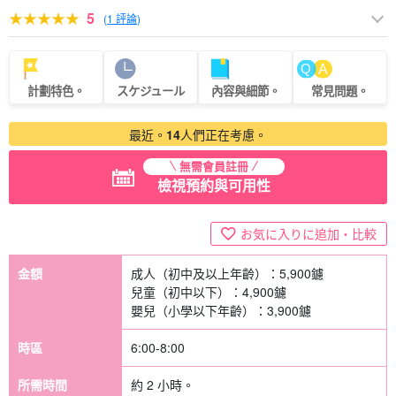
5
(
1 評論
)
計劃特色。
スケジュール
內容與細節。
常見問題。
最近。
14
人們正在考慮。
無需會員註冊
檢視預約與可用性
お気に入りに追加・比較
金額
成人（初中及以上年齡）：
5,900
鑢
兒童（初中以下）：
4,900
鑢
嬰兒（小學以下年齡）：
3,900
鑢
時區
6:00-8:00
所需時間
約 2 小時。