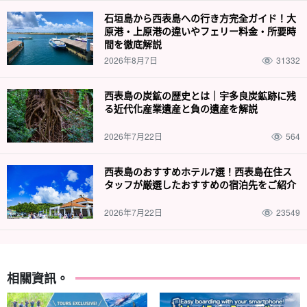
石垣島から西表島への行き方完全ガイド！大
原港・上原港の違いやフェリー料金・所要時
間を徹底解説
2026年8月7日
31332
西表島の炭鉱の歴史とは｜宇多良炭鉱跡に残
る近代化産業遺産と負の遺産を解説
2026年7月22日
564
西表島のおすすめホテル7選！西表島在住ス
タッフが厳選したおすすめの宿泊先をご紹介
2026年7月22日
23549
相關資訊。