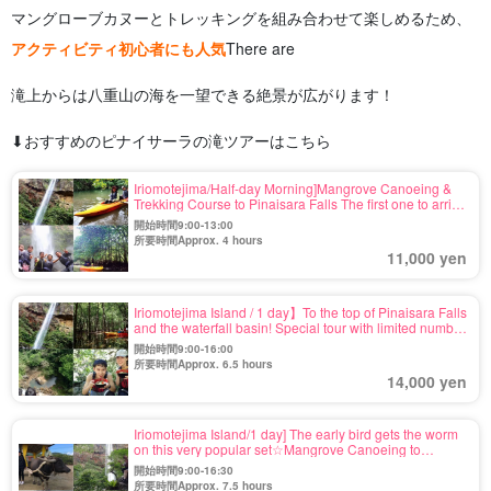
マングローブカヌーとトレッキングを組み合わせて楽しめるため、
アクティビティ初心者にも人気
There are
滝上からは八重山の海を一望できる絶景が広がります！
⬇︎おすすめのピナイサーラの滝ツアーはこちら
Iriomotejima/Half-day Morning]Mangrove Canoeing &
Trekking Course to Pinaisara Falls The first one to arrive
first wins!
開始時間9:00-13:00
所要時間Approx. 4 hours
11,000 yen
Iriomotejima Island / 1 day】To the top of Pinaisara Falls
and the waterfall basin! Special tour with limited number
of participants☆Mangrove canoeing & trekking
開始時間9:00-16:00
course♪The view from the top of the waterfall is sure to
所要時間Approx. 6.5 hours
impress you♪ Lunch included (No.12)
14,000 yen
Iriomotejima Island/1 day] The early bird gets the worm
on this very popular set☆Mangrove Canoeing to
Pinaisara Falls & Yubu Island (buffalo cart) Sightseeing
開始時間9:00-16:30
Tour《3-year-old participants OK!
所要時間Approx. 7.5 hours