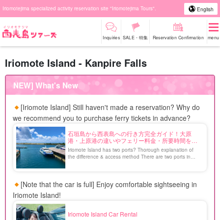
Iriomotejima specialized activity reservation site "Iriomotejima Tours".
English
Inquiries
SALE・特集
Reservation Confirmation
menu
Iriomote Island - Kanpire Falls
NEW] What's New
[Iriomote Island] Still haven't made a reservation? Why do
we recommend you to purchase ferry tickets in advance?
石垣島から西表島への行き方完全ガイド！大原
港・上原港の違いやフェリー料金・所要時間を徹
底解説
Iriomote Island has two ports? Thorough explanation of
the difference & access method There are two ports in
Iriomote Island, a World Natural Heritage site, Ohara Port
in the southeast and Uehara Port in the north. If you are
going there for the first time, you may be wondering which
[Note that the car is full] Enjoy comfortable sightseeing in
one to use. This article describes the ferry to Iriomote
Island [...].
Iriomote Island!
Iriomote Island Car Rental