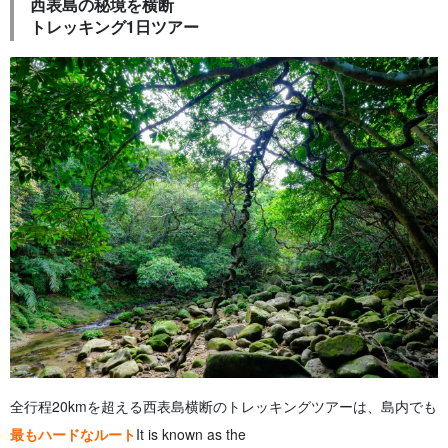
西表島の秘境を横断
トレッキング1日ツアー
全行程20kmを超える西表島横断のトレッキングツアーは、島内でも
最もハードなルート
It is known as the