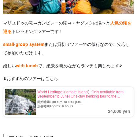
マリユドゥの滝→カンピレーの滝→マヤグスクの滝へと
人気の滝を
巡る
トレッキングツアーです！
small-group system
または貸切りツアーでの催行なので、安心し
て参加いただけます。
嬉しい
with lunch
で、絶景を眺めながらランチも楽しめます♪
⬇︎おすすめのツアーはこちら
World Heritage Iriomote Island】Only available from
September to June! One-day trekking tour to the
unexplored "Mayagusuku Falls" in Oku-Nishimote
開始時間8:30 a.m. to 4:15 p.m.
《with happy lunch》 (No.116)
所要時間Approx. 8 hours
24,000 yen