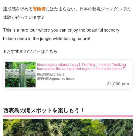
達成感を求める
冒険者
にはたまらない、日本の秘境ジャングルでの
体験が待っています♪
This is a rare tour where you can enjoy the beautiful scenery
hidden deep in the jungle while facing nature!
⬇︎おすすめのツアーはこちら
Iriomotejima Island/1 day】Oct-May Limited☆Trekking
tour across the unexplored region of Iriomote Island For
those who want to seek a sense of
開始時間8:30-18:15
accomplishment/challenge for those in the know...
所要時間Approx. 10 hours
(No.121)
31,000 yen
西表島の滝スポットを楽しもう！