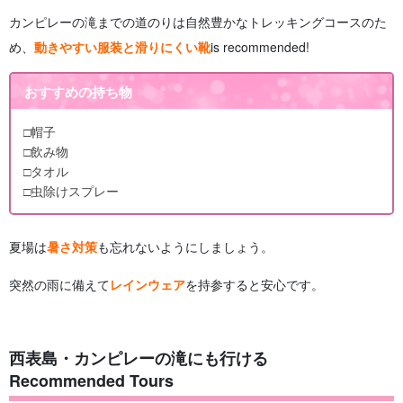
カンピレーの滝までの道のりは自然豊かなトレッキングコースのた
め、
動きやすい服装と滑りにくい靴
is recommended!
おすすめの持ち物
□帽子
□飲み物
□タオル
□虫除けスプレー
夏場は
暑さ対策
も忘れないようにしましょう。
突然の雨に備えて
レインウェア
を持参すると安心です。
西表島・カンピレーの滝にも行ける
Recommended Tours