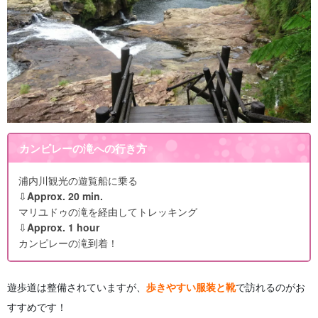
カンピレーの滝への行き方
浦内川観光の遊覧船に乗る
⇩
Approx. 20 min.
マリユドゥの滝を経由してトレッキング
⇩
Approx. 1 hour
カンピレーの滝到着！
遊歩道は整備されていますが、
歩きやすい服装と靴
で訪れるのがお
すすめです！