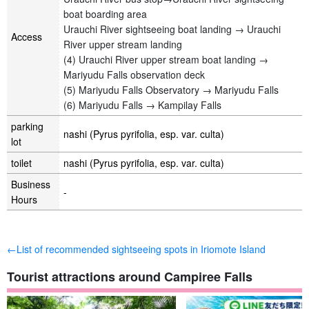
boat boarding area
Urauchi River sightseeing boat landing → Urauchi
Access
River upper stream landing
(4) Urauchi River upper stream boat landing →
Mariyudu Falls observation deck
(5) Mariyudu Falls Observatory → Mariyudu Falls
(6) Mariyudu Falls → Kampilay Falls
parking
nashi (Pyrus pyrifolia, esp. var. culta)
lot
toilet
nashi (Pyrus pyrifolia, esp. var. culta)
Business
-
Hours
←List of recommended sightseeing spots in Iriomote Island
Tourist attractions around Campiree Falls