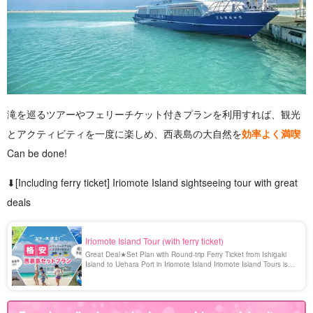
滝を巡るツアーやフェリーチケット付きプランを利用すれば、観光
とアクティビティを一度に楽しめ、西表島の大自然を
効率よく満喫
Can be done!
⬇︎[Including ferry ticket] Iriomote Island sightseeing tour with great
deals
Iriomote Island Tour (with ferry ticket)
Great Deal★Set Plan with Round-trip Ferry Ticket from Ishigaki
Island to Uehara Port in Iriomote Island Iriomote Island Tours is
now offering a very popular plan that includes a round-trip ferry
ticket from Ishigaki Island to Uehara Port in Iriomote Island and
activities! You can enjoy your trip more cheaply and economically
[...].