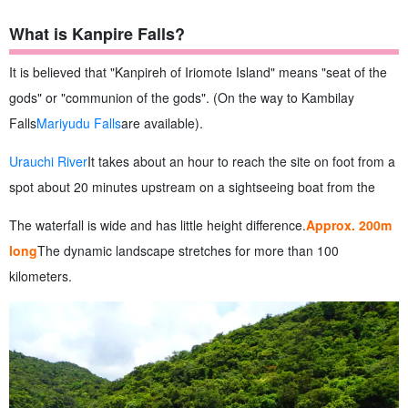
What is Kanpire Falls?
It is believed that "Kanpireh of Iriomote Island" means "seat of the
gods" or "communion of the gods". (On the way to Kambilay
Falls
Mariyudu Falls
are available).
Urauchi River
It takes about an hour to reach the site on foot from a
spot about 20 minutes upstream on a sightseeing boat from the
The waterfall is wide and has little height difference.
Approx. 200m
long
The dynamic landscape stretches for more than 100
kilometers.