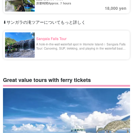
《Lunch/Pickup・Photo Present》（No.155)
所要時間Approx. 7 hours
18,000 yen
⬇︎サンガラの滝ツアーについてもっと詳しく
Sangala Falls Tour
A hole-in-the-wall waterfall spot in Iriomote Island☆ Sangara Falls
Tour: Canoeing, SUP, trekking, and playing in the waterfall basin!
Let's have fun with all your might at the charming hole-in-the-wall
spot "Sangara Falls" where you can easily enjoy yourself! Let us
introduce you to the Sangala Falls in this issue [...].
Great value tours with ferry tickets