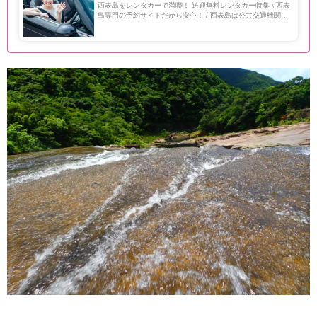
西表島をレンタカーで満喫！ 送迎無料レンタカー特集 \ 西表
島専門の予約サイトだから安心！ / 西表島は公共交通機関の
本数が少ないため、レンタカーがあれば秘境や観光地も効率
よく訪れることができます！ マングローブやビーチ […]