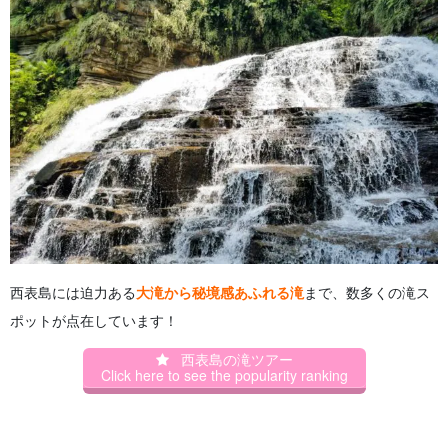
西表島には迫力ある
大滝から秘境感あふれる滝
まで、数多くの滝ス
ポットが点在しています！
西表島の滝ツアー
Click here to see the popularity ranking