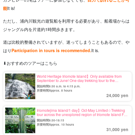
能
It is!
ただし、浦内川観光の遊覧船を利用する必要があり、船着場からは
ジャングル内を片道約1時間歩きます。
道は比較的整備されていますが、迷ってしまうこともあるので、や
はり
Participation in tours is recommended.
It is.
⬇︎おすすめのツアーはこちら
World Heritage Iriomote Island】Only available from
September to June! One-day trekking tour to the
unexplored "Mayagusuku Falls" in Oku-Nishimote
開始時間8:30 a.m. to 4:15 p.m.
《with happy lunch》 (No.116)
所要時間Approx. 8 hours
24,000 yen
Iriomotejima Island/1 day】Oct-May Limited☆Trekking
tour across the unexplored region of Iriomote Island For
those who want to seek a sense of
開始時間8:30-18:15
accomplishment/challenge for those in the know...
所要時間Approx. 10 hours
(No.121)
31,000 yen