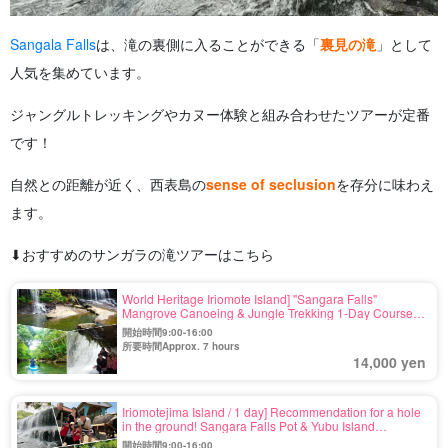
Sangala Falls
は、滝の裏側に入ることができる「
裏見の滝
」として
人気を集めています。
ジャングルトレッキングやカヌー体験と組み合わせたツアーが定番
です！
自然との距離が近く、西表島の
sense of seclusion
を存分に味わえ
ます。
⬇︎おすすめのサンガラの滝ツアーはこちら
World Heritage Iriomote Island] "Sangara Falls"
Mangrove Canoeing & Jungle Trekking 1-Day Course
with Happy Lunch (No.88)
開始時間9:00-16:00
所要時間Approx. 7 hours
14,000 yen
Iriomotejima Island / 1 day] Recommendation for a hole
in the ground! Sangara Falls Pot & Yubu Island
(Mangrove Canoe & Jungle Trekking) Tour♪
開始時間9:00-16:00