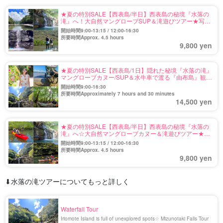
★夏の特別SALE【西表島/半日】西表島の秘境『水落の
滝』へ！大自然マングローブSUP＆滝遊びツアー★写真
無料＆送迎付き（No.109）
開始時間9:00-13:15 / 12:00-16:30
所要時間Approx. 4.5 hours
9,800 yen
★夏の特別SALE【西表島/1日】隠れた秘境『水落の滝』
マングローブカヌー/SUP＆水牛車で渡る『由布島』観光
ツアー★写真無料＆送迎付き（No.112）
開始時間9:00-16:30
所要時間Approximately 7 hours and 30 minutes
14,500 yen
★夏の特別SALE【西表島/半日】西表島の秘境『水落の
滝』へ☆大自然マングローブカヌー＆滝遊びツアー★写
真無料＆送迎付き（No.108）
開始時間9:00-13:15 / 12:00-16:30
所要時間Approx. 4.5 hours
9,800 yen
⬇︎水落の滝ツアーについてもっと詳しく
Waterfall Tour
Iriomote Island is full of unexplored spots☆ Mizunotaki Falls Tour