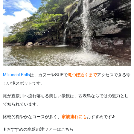
Mizuochi Falls
は、カヌーやSUPで
滝つぼ近くまで
アクセスできる珍
しい滝スポットです。
滝が直接川へ流れ落ちる美しい景観は、西表島ならではの魅力とし
て知られています。
比較的穏やかなコースが多く、
家族連れにも
おすすめです♪
⬇︎おすすめの水落の滝ツアーはこちら