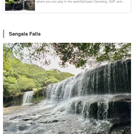
where you can play in the waterfall basin Canoeing, SUP, and
playing in the waterfall basin! Let's have fun with all your might at
"Mizrauchi Falls", a charming spot where you can easily enjoy
yourself! This time, we will introduce you to Mizrauchi Falls.
Sangala Falls