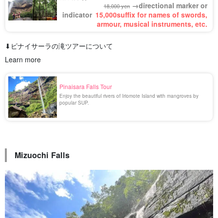
→directional marker or
18,000 yen
indicator
15,000
suffix for names of swords,
armour, musical instruments, etc.
⬇︎ピナイサーラの滝ツアーについて
Learn more
Pinaisara Falls Tour
Enjoy the beautiful rivers of Iriomote Island with mangroves by
popular SUP.
Mizuochi Falls