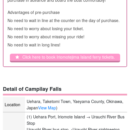
purchase in advance and board the boat comfortably!
Advantages of pre-purchase
No need to wait in line at the counter on the day of purchase.
No need to worry about losing your ticket.
No need to worry about missing your ride!
No need to wait in long lines!
Click here to book Iriomotejima Island ferry tickets.
Detail of Campilay Falls
Uehara, Taketomi Town, Yaeyama County, Okinawa,
Location
Japan
View Map
)
(1) Uehara Port, Iriomote Island → Urauchi River Bus
Stop
Urauchi River bus stop→Urauchi River sightseeing