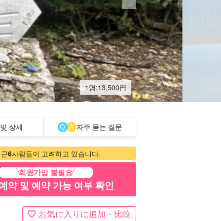
1명:
13,500
円
 및 상세
자주 묻는 질문
터카
관광 투어
최근
6
사람들이 고려하고 있습니다.
회원가입 불필요
예약 및 예약 가능 여부 확인
お気に入りに追加・比較