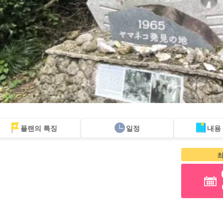
플랜의 특징
일정
내용
당일 예약 OK
할인 혜택
프리미엄
이리오모테 섬 "폭
바라스 섬 투어
렌
플랜
세트 플랜
엄선된 플랜
포"
투어