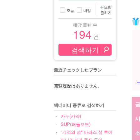
또한
오늘
내일
좁히기
해당 플랜 수
194
건
最近チェックしたプラン
閲覧履歴はありません。
액티비티 종류로 검색하기
카누(카약)
SUP(패들보드)
"기적의 섬" 바라스 섬 투어
피나이사라 폭포 투어