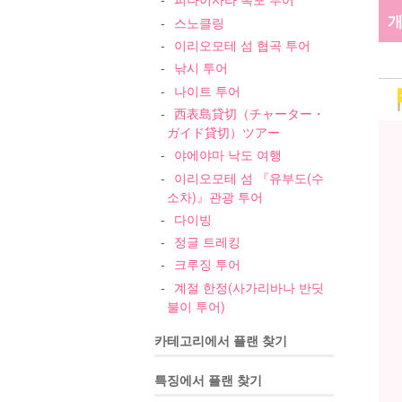
개
스노클링
이리오모테 섬 협곡 투어
낚시 투어
나이트 투어
西表島貸切（チャーター・
ガイド貸切）ツアー
야에야마 낙도 여행
이리오모테 섬 『유부도(수
소차)』관광 투어
다이빙
정글 트레킹
크루징 투어
계절 한정(사가리바나 반딧
불이 투어)
카테고리에서 플랜 찾기
특징에서 플랜 찾기