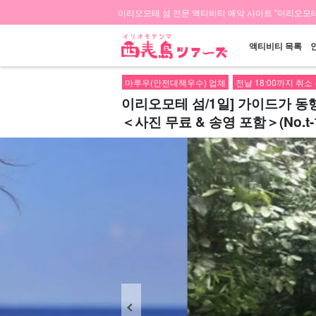
이리오모테 섬 전문 액티비티 예약 사이트 "이리오모테
액티비티 목록
마루우(안전대책우수) 업체
전날 18:00까지 취소
이리오모테 섬/1일] 가이드가 동
＜사진 무료 & 송영 포함＞(No.t-1