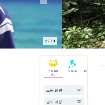
4
/
10
인기 플랜
액티비티
이시가키섬⇄이리
랭킹
오모테 섬
페리