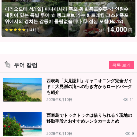
이리오모테 섬/1일] 피나이사라 폭포 위 & 폭포수壺へ! 인원수
제한이 있는 특별 투어 ☆ 맹그로브 카누 & 트레킹 코스♪ 폭포
위에서의 경치는 감동이 틀림없습니다 ◎ 점심 포함(No.12)
14,000
(141件)
円
성인
투어 칼럼
목록 보기
西表島「大見謝川」キャニオニング完全ガイ
가이드의 든든한 지원
ド！大見謝の滝への行き方からロードパーク
も紹介
가이드는 모두 수상 구조원 자격증을 보유하고 있습니다. 천천히 친
2026年8月10日
11
절하게 강의해 드리기 때문에 어린아이부터 수영을 잘 못하는 분들
도 안심하고 참여하실 수 있습니다!
西表島でトゥクトゥクは借りられる？現地の
移動手段とおすすめレンタカーまとめ
2026年8月10日
9