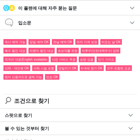
2대 명소 2곳을 2가지 액티비티로 만끽하자! 이시가키섬에 당일치
이 플랜에 대해 자주 묻는 질문
기로 참가할 수 있는 인기 1일 플랜입니다.
입소문
90% 이상이 정글에 둘러싸인 이리오모테 섬에서 SUP or 카누를 타
고 맹그로브 숲 산책을 즐겨보자!
즉시 예약 가능
당일 예약 OK
전날 예약 OK
최저 가격 보장
비오는 날 OK
복수 할인 대상
리벤지 할인 대상
초보자를 위한
마루우(안전대책우수) 업체
추천 포인트
외국어 대응(English available)
사진 서비스 무료
송영 있음
인기 가이드
关键词
사진 데이터 무료 제공
단체・대인원 OK
샤워 시설 포함
당일치기 OK
6~9세 참가 OK
모두 포함된 요금
투어 장비 무료 대여 포함
현지 신용카드로 결제 가능
빈손 OK
투어 참가자 특전 페이지 증정
참가일
전날 18:00까지 취소 수수료 없음
조건으로 찾기
스팟으로 찾기
볼 수 있는 것부터 찾기