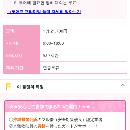
투어에 필요한 장비 대여는 무료!
→투어즈 프리미엄 플랜 자세히 알아보기
금액
1명:
21,700
円
시간대
9:00~16:00
소요시간
약 7시간
개최 기간
연중무휴
이 플랜의 특징
☆★
安心して参加できる3つの理由
！☆★
①
沖縄県警公認
のマル優（安全対策優良）認定業者
②水難救助員の
資格
を持ったガイドがサポート！