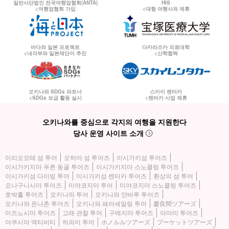
일반사단법인 전국여행업협회(ANTA)
HIS
<여행업협회 가입
<대형 여행사와 제휴
바다와 일본 프로젝트
다카라즈카 의료대학
<내각부와 일본재단이 추진
<산학협력
오키나와 SDGs 파트너
스카이 렌터카
<SDGs 보급 활동 실시
<렌터카 사업 제휴
오키나와를 중심으로 각지의 여행을 지원한다
당사 운영 사이트 소개
이리오모테 섬 투어
오하마 섬 투어즈
이시가키섬 투어즈
이시가키지마 푸른 동굴 투어즈
이시가키지마 스노클링 투어즈
이시가키섬 다이빙 투어
이시가키섬 렌터카 투어즈
환상의 섬 투어
요나구니시마 투어즈
미야코지마 투어
미야코지마 스노클링 투어즈
호박홀 투어즈
오키나와 투어
오키나와 얀바루 투어즈
오키나와 온나촌 투어즈
오키나와 패러세일링 투어
慶良間ツアーズ
미즈노시마 투어즈
고래 관찰 투어
구메지마 투어즈
아마미 투어즈
야쿠시마 액티비티
하와이 투어
ホノルルツアーズ
プーケットツアーズ