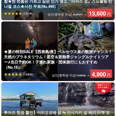
함★한 번쯤은 가보고 싶은 인기 명소『바라스 섬』스노클링 반
나절 코스★사진 무료(No.486)
13,600
(150件)
円
성인(중학생 이상)
→
15,270円
★夏の特別SALE【西表島/夜】ペルセウス座の観測チャンス！
天然のプラネタリウム！星空＆亜熱帯ジャングルナイトツア
ー♪当日予約OK！子連れ家族・団体旅行にもおすすめ
바라스 섬(일명 기적의 섬)에 가다
（No.16）
4,900
(149件)
円
성인(중학생 이상)
→
5,900엔
바라스 섬의 직경은 크지만,
수십 미터
밖에 없습니다. 시간이 지나면
조수 간만의 차이에 따라 서서히 바라섬의 모양이 변해간다.
발라스 섬 인근 해역을 '석서초호'라고 부른다,
일본 최대 규모의 아
름다운 산호초
가 펼쳐지는 포인트로 국립공원으로도 지정되어 있
다. 바다거북과 함께 수영할 수도 있다!
투어즈 한정 할인】이리오모테 섬 ⇆ 이시가키 섬 페리 티켓 포