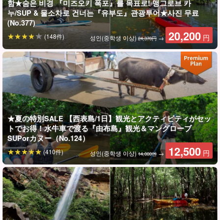
함★숨은 비경 『미즈오키 폭포』를 목표로! 맹그로브 카
누/SUP & 물소차로 건너는『유부도』관광투어★사진 무료
(No.377)
20,200
(148件)
円
성인(중학생 이상)
→
24,370円
★夏の特別SALE 【西表島/1日】観光とアクティビティがセッ
トでお得！水牛車で渡る『由布島』観光＆マングローブ
SUPorカヌー（No.124）
사진 데이터 무료 증정
12,500
(410件)
円
성인(중학생 이상)
→
14,000엔
투어 중 가이드가 여러분의 사진을 찍고, 데이터를 무료로 증정해 드
립니다.