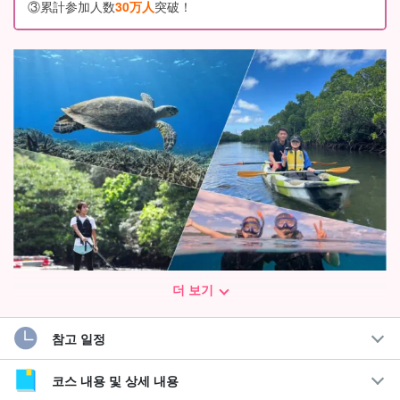
③累計参加人数
30万人
突破！
더 보기
참고 일정
세계자연유산 "이리오모테 섬"의 대자연을 체험!
대인기 '바라스 섬'도 세트가 된 유익한 투어☆!
코스 내용 및 상세 내용