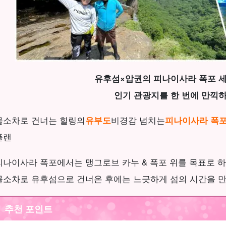
유후섬×압권의 피나이사라 폭포 세
인기 관광지를 한 번에 만끽하
물소차로 건너는 힐링의
유부도
비경감 넘치는
피나이사라 폭
플랜
피나이사라 폭포에서는 맹그로브 카누 & 폭포 위를 목표로 하
물소차로 유후섬으로 건너온 후에는 느긋하게 섬의 시간을 만
추천 포인트