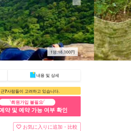
1명:
18,000
円
내용 및 상세
터카
관광 투어
최근
7
사람들이 고려하고 있습니다.
회원가입 불필요
예약 및 예약 가능 여부 확인
お気に入りに追加・比較