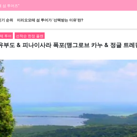
 섬 투어즈"
인기 순위
이리오모테 섬 투어가 '선택받는 이유'란?
제 투어
선착순 한정 플랜
부도 & 피나이사라 폭포(맹그로브 카누 & 정글 트