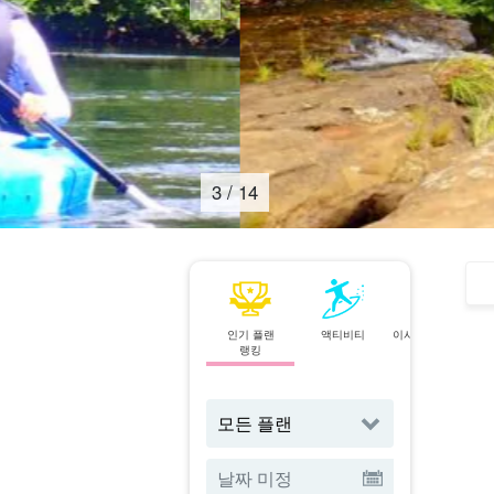
4
/
14
인기 플랜
액티비티
이시가키섬⇄이리
랭킹
오모테 섬
페리