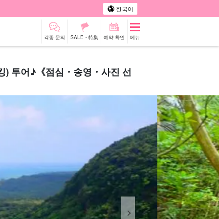
한국어
각종 문의
SALE・特集
예약 확인
메뉴
레킹) 투어♪《점심・송영・사진 선