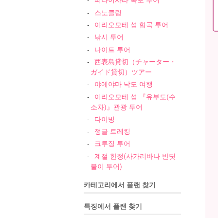
스노클링
이리오모테 섬 협곡 투어
낚시 투어
나이트 투어
西表島貸切（チャーター・
ガイド貸切）ツアー
야에야마 낙도 여행
이리오모테 섬 『유부도(수
소차)』관광 투어
다이빙
정글 트레킹
크루징 투어
계절 한정(사가리바나 반딧
불이 투어)
카테고리에서 플랜 찾기
특징에서 플랜 찾기