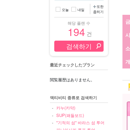
또한
오늘
내일
좁히기
해당 플랜 수
194
건
개
最近チェックしたプラン
閲覧履歴はありません。
액티비티 종류로 검색하기
카누(카약)
SUP(패들보드)
"기적의 섬" 바라스 섬 투어
피나이사라 폭포 투어