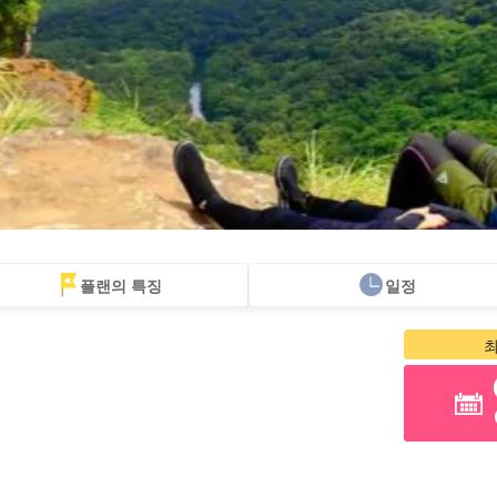
플랜의 특징
일정
당일 예약 OK
할인 혜택
프리미엄
이리오모테 섬 "폭
바라스 섬 투어
렌
플랜
세트 플랜
엄선된 플랜
포"
투어