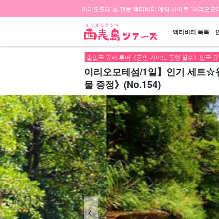
이리오모테 섬 전문 액티비티 예약 사이트 "이리오모테
액티비티 목록
출입국 규제 투어《공인 가이드 동행 필수》입국 규
이리오모테섬/1일】인기 세트☆유
물 증정》(No.154)