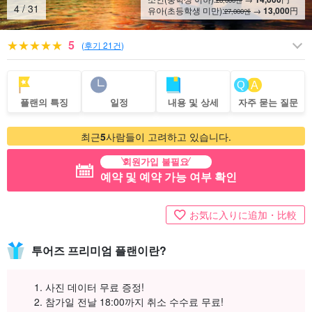
28,000엔
4
/
31
유아(초등학생 미만):
→
13,000
円
27,000엔
5
(
후기 21건
)
플랜의 특징
일정
내용 및 상세
자주 묻는 질문
최근
5
사람들이 고려하고 있습니다.
회원가입 불필요
예약 및 예약 가능 여부 확인
お気に入りに追加・比較
투어즈 프리미엄 플랜이란?
사진 데이터 무료 증정!
참가일 전날 18:00까지 취소 수수료 무료!