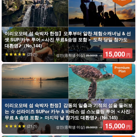
생 잊지 못할 추억이 될 것임에 틀림없다!
이리오모테 섬 숙박자 한정】오후부터 알찬 체험☆캐녀닝 & 선
셋 SUP/카누 투어＜사진 무료&송영 포함＞ 도착 당일 참가도
대환영♪（No.144)
15,000
(25건)
円
성인(중학생 이상)
→
29,000엔
이리오모테 섬 숙박자 한정】감동의 일출과 기적의 섬을 둘러보
는 ☆ 선라이즈 SUPor 카누 & 바라스 섬 스노클링 투어 ＜사진
이리오모테 섬만의 대표 경치를 즐겨보자!
무료 & 송영 포함＞ 마지막 날 참가도 대환영♪（No.145)
15,000
(21건)
円
성인(중학생 이상)
→
29,000엔
이리오모테 섬의 '아열대 바이옴'에는 각 분야마다 독특한 생태계가