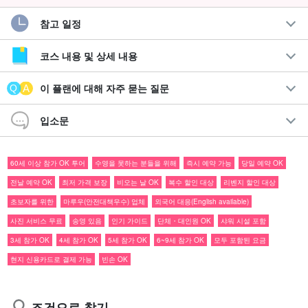
참고 일정
도착한 날부터 세계유산 "이리오모테 섬"을 만끽☆!
석양과 맹그로브의 절경 SUP/카누 크루징
코스 내용 및 상세 내용
이리오모테 섬 숙박자 한정으로 이리오모테 섬의 일몰을 보면서
이 플랜에 대해 자주 묻는 질문
SUPor 카누와 맹그로브의 경치를 즐길 수 있는 인기 플랜입니다!
입소문
오후에 출발하기 때문에 이리오모테 섬에 도착한 날의 참가도 환영
합니다☆.
60세 이상 참가 OK 투어
수영을 못하는 분들을 위해
즉시 예약 가능
당일 예약 OK
전날 예약 OK
최저 가격 보장
비오는 날 OK
복수 할인 대상
리벤지 할인 대상
추천 포인트
초보자를 위한
마루우(안전대책우수) 업체
외국어 대응(English available)
사진 데이터 무료 제공
사진 서비스 무료
송영 있음
인기 가이드
단체・대인원 OK
샤워 시설 포함
투어 장비 무료 대여 포함
3세 참가 OK
4세 참가 OK
5세 참가 OK
6~9세 참가 OK
모두 포함된 요금
투어 참가자 특전 페이지 증정
현지 신용카드로 결제 가능
빈손 OK
참가일
전날 18:00까지 취소 수수료 없음
조건으로 찾기