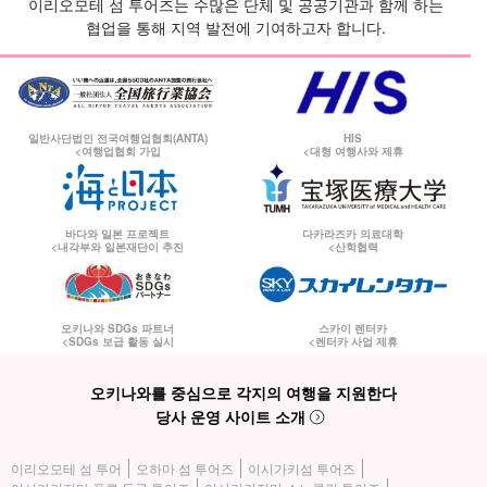
이리오모테 섬 투어즈는 수많은 단체 및 공공기관과 함께 하는
협업을 통해 지역 발전에 기여하고자 합니다.
일반사단법인 전국여행업협회(ANTA)
HIS
<여행업협회 가입
<대형 여행사와 제휴
바다와 일본 프로젝트
다카라즈카 의료대학
<내각부와 일본재단이 추진
<산학협력
오키나와 SDGs 파트너
스카이 렌터카
<SDGs 보급 활동 실시
<렌터카 사업 제휴
오키나와를 중심으로 각지의 여행을 지원한다
당사 운영 사이트 소개
이리오모테 섬 투어
오하마 섬 투어즈
이시가키섬 투어즈