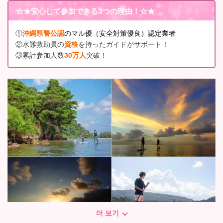
☆★
安心して参加できる3つの理由
！☆★
①
沖縄県警公認
のマル優（安全対策優良）認定業者
②水難救助員の
資格
を持ったガイドがサポート！
③累計参加人数
30万人
突破！
더 보기