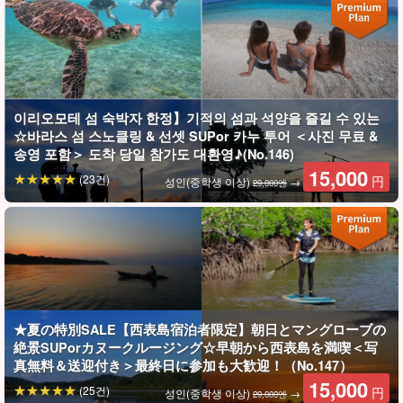
형성되어 있다.
세계가 인정한 '생물 다양성'을 실감할 수 있는 모험이 여러분을 기
다리고 있습니다☆.
이리오모테 섬 숙박자 한정】기적의 섬과 석양을 즐길 수 있는
☆바라스 섬 스노클링 & 선셋 SUPor 카누 투어 ＜사진 무료 &
송영 포함＞ 도착 당일 참가도 대환영♪(No.146)
15,000
(23건)
円
성인(중학생 이상)
→
29,000엔
★夏の特別SALE【西表島宿泊者限定】朝日とマングローブの
絶景SUPorカヌークルージング☆早朝から西表島を満喫＜写
真無料＆送迎付き＞最終日に参加も大歓迎！（No.147）
사진 데이터 무료 증정
15,000
(25건)
円
성인(중학생 이상)
→
29,000엔