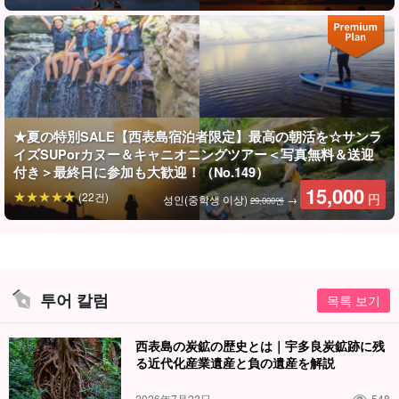
투어 중 가이드가 여러분의 사진을 찍고, 데이터를 무료로 증정해 드
립니다.
★夏の特別SALE【西表島宿泊者限定】最高の朝活を☆サンラ
イズSUPorカヌー＆キャニオニングツアー＜写真無料＆送迎
付き＞最終日に参加も大歓迎！（No.149）
15,000
(22건)
円
성인(중학생 이상)
→
29,000엔
투어 칼럼
목록 보기
西表島の炭鉱の歴史とは｜宇多良炭鉱跡に残
가이드의 든든한 지원으로 안심하고 안전하다!
る近代化産業遺産と負の遺産を解説
가이드는 모두
수난구조대원 자격
를 보유하고 있습니다. 천천히 친
2026年7月22日
548