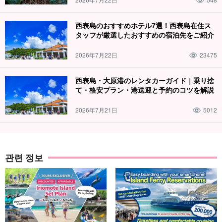
절하게 강의해 드리니 어린아이부터 수영을 잘 못하는 분들도 부담
西表島のおすすめホテル7選！西表島在住ス
없이 참여하실 수 있습니다!
タッフが厳選したおすすめの宿泊先をご紹介
2026年7月22日
23475
西表島・大原港のレンタカーガイド｜乗り捨
て・格安プラン・港送迎と予約のコツを解説
2026年7月21日
5012
관련 정보