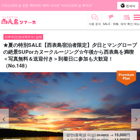
이리오모테 섬 전문 액티비티 예약 사이트 "이리오모테 섬 투어즈"
한국어
각종 문의
SALE・特集
예약 확인
메뉴
마루우(안전대책우수) 업체
★夏の特別SALE【西表島宿泊者限定】夕日とマングローブ
の絶景SUPorカヌークルージング☆午後から西表島を満喫
＜写真無料＆送迎付き＞到着日に参加も大歓迎！
（No.148）
성인(중학생 이상):
→
15,000
円
29,000엔
소인(중학생 이하):
→
14,000
円