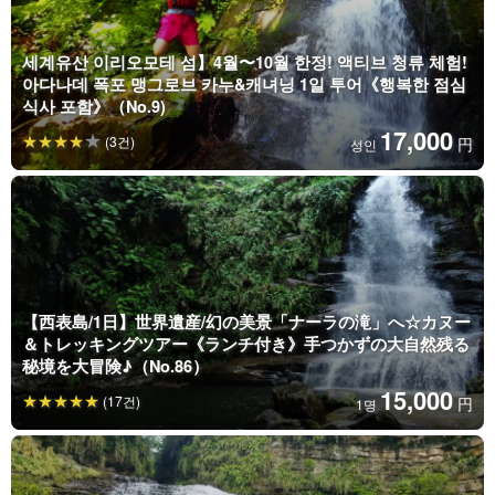
세계유산 이리오모테 섬】4월〜10월 한정! 액티브 청류 체험!
아다나데 폭포 맹그로브 카누&캐녀닝 1일 투어《행복한 점심
식사 포함》（No.9)
17,000
(3건)
円
성인
【西表島/1日】世界遺産/幻の美景「ナーラの滝」へ☆カヌー
＆トレッキングツアー《ランチ付き》手つかずの大自然残る
秘境を大冒険♪（No.86）
15,000
(17건)
円
1명