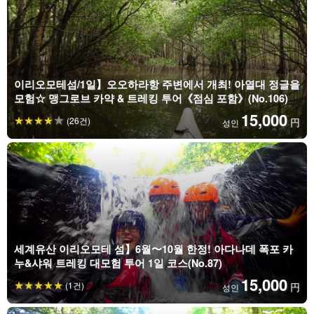
이리오모테섬/1일】오오하라항 주변에서 개최! 아열대 정글을
모험☆ 맹그로브 카약 & 트레킹 투어《점심 포함》(No.106)
15,000
(26건)
円
성인
세계유산 이리오모테 섬】6월〜10월 한정! 아다나데 폭포 카
누&샤워 트레킹 대모험 투어 1일 코스(No.87)
15,000
(1건)
円
성인