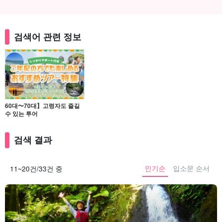
검색어 관련 정보
60대〜70대】고령자도 즐길
수 있는 투어
검색 결과
인기순
입소문 순서
11~20건/33건 중