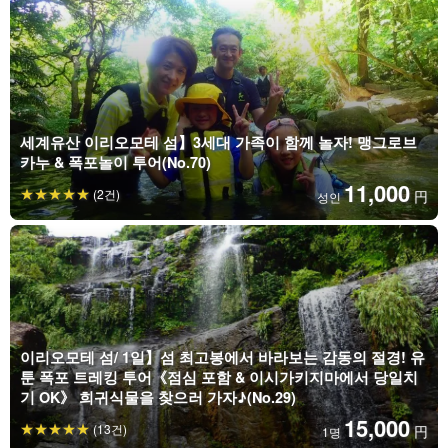
세계유산 이리오모테 섬】3세대 가족이 함께 놀자! 맹그로브
카누 & 폭포놀이 투어(No.70)
11,000
(2건)
円
성인
이리오모테 섬/ 1일】섬 최고봉에서 바라보는 감동의 절경! 유
툰 폭포 트레킹 투어《점심 포함 & 이시가키지마에서 당일치
기 OK》 희귀식물을 찾으러 가자♪(No.29)
15,000
(13건)
円
1명