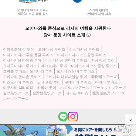
오키나와 SDGs 파트너
스카이 렌터카
<SDGs 보급 활동 실시
<렌터카 사업 제휴
오키나와를 중심으로 각지의 여행을 지원한다
당사 운영 사이트 소개
이리오모테 섬 투어
오하마 섬 투어즈
이시가키섬 투어즈
이시가키지마 푸른 동굴 투어즈
이시가키지마 스노클링 투어즈
이시가키섬 다이빙 투어
이시가키섬 렌터카 투어즈
환상의 섬 투어
요나구니시마 투어즈
미야코지마 투어
미야코지마 스노클링 투어즈
호박홀 투어즈
오키나와 투어
오키나와 얀바루 투어즈
오키나와 온나촌 투어즈
오키나와 패러세일링 투어
慶良間ツアーズ
미즈노시마 투어즈
고래 관찰 투어
구메지마 투어즈
아마미 투어즈
야쿠시마 액티비티
하와이 투어
ホノルルツアーズ
プーケットツアーズ
セブ島ツアーズ
台湾観光ツアーズ
나가노 투어즈
北海道観光ツアーズ
ニセコツアーズ
×
(c) 2026 이리오모테 섬 투어즈 All Rights Reserved.