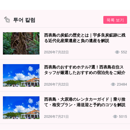
투어 칼럼
목록 보기
西表島の炭鉱の歴史とは｜宇多良炭鉱跡に残
る近代化産業遺産と負の遺産を解説
2026年7月22日
552
西表島のおすすめホテル7選！西表島在住ス
タッフが厳選したおすすめの宿泊先をご紹介
2026年7月22日
23484
西表島・大原港のレンタカーガイド｜乗り捨
て・格安プラン・港送迎と予約のコツを解説
2026年7月21日
5015