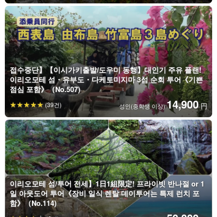
접수중단】【이시가키출발/도우미 동행】대인기 주유 플랜!
이리오모테 섬・유부도・다케토미지마 3섬 순회 투어《기쁜
점심 포함》（No.507)
14,900
(39건)
円
성인(중학생 이상)
이리오모테 섬/투어 전세】1日1組限定! 프라이빗 반나절 or 1
일 아웃도어 투어《장비 일식 렌탈 데이투어는 특제 런치 포
함》（No.114)