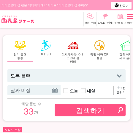
이리오모테 섬 전문 액티비티 예약 사이트 "이리오모테 섬 투어즈"
한국어
각종 문의
SALE・特集
예약 확인
메뉴
인기 플랜
액티비티
이시가키섬⇄이리
당일 예약 OK
할인 혜택
랭킹
오모테 섬
플랜
세트 플랜
페리
또한
오늘
내일
좁히기
해당 플랜 수
33
건
✕ 식사 포함