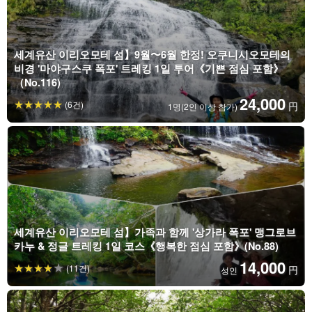
세계유산 이리오모테 섬】9월〜6월 한정! 오쿠니시오모테의
비경 '마야구스쿠 폭포' 트레킹 1일 투어《기쁜 점심 포함》
（No.116)
24,000
(6건)
円
1명(2인 이상 참가)
세계유산 이리오모테 섬】가족과 함께 '상가라 폭포' 맹그로브
카누 & 정글 트레킹 1일 코스《행복한 점심 포함》(No.88)
14,000
(11건)
円
성인