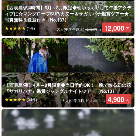
【西表島/約4時間】6月～8月限定◆朝ゆっくりして午後アクテ
ィブに☆マングローブSUP/カヌー＆サガリバナ鑑賞ツアー★
写真無料＆送迎付き（No.137）
12,000
(1件)
円
大人(中学生以上)
→
13,000円
神秘的な夜のジャングルへ！
夜行性動物との出会える特別体験を☆
夜のジャングルは昼間とは全く違った顔を見せます。
静寂の中で聞こえる自然の音や夜行性の動物たちとの出会いは神
【西表島/夜】4月～8月限定◆当日予約OK！一晩で散る幻の花
『サガリバナ』鑑賞ジャングルナイトツアー（No.13）
秘的で、冒険心をくすぐる体験ができます。
4,900
(34件)
円
大人(中学生以上)
→
5,900円
ナイトツアーで出会える生き物例
◆リュウキュウコノハズク
◆ヤエヤマオオコウモリ
◆ヤシガニ