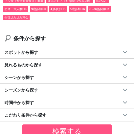
マル優（安全対策優良）業者
外国語対応（English available）
送迎あり
団体・大人数OK
3歳参加OK
4歳参加OK
5歳参加OK
6～9歳参加OK
全部込み込み料金
条件から探す
スポットから探す
見れるものから探す
シーンから探す
シーズンから探す
時間帯から探す
この時期だけの幻想的な体験を
こだわり条件から探す
この時期を選んで西表島を訪れる旅行者も少なくありません。サ