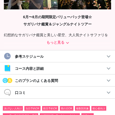
6月〜8月の期間限定バリューパック登場☆
サガリバナ鑑賞＆ジャングルナイトツアー
幻想的なサガリバナ鑑賞と美しい星空、大人気ナイトサファリを
一度に楽しめる特別なプランです！
もっと見る
梅雨から夏にかけて、一晩限りのロマンチックな姿を見せる『サ
参考スケジュール
ガリバナ』。西表島で特別な体験をお楽しみください☆
コース内容と詳細
おすすめポイント
このプランのよくある質問
◆マル優（安全対策優良）業者
◆ツアー備品無料レンタル付き
口コミ
◆ツアー参加者特典ページプレゼント
◆参加日の前日18:00までキャンセル料なし
◆水難救助員の資格を持ったガイドがサポート
泳げない人向け
当日予約OK
前日予約OK
雨の日OK
複数割対象
初心者向け
◆累計参加人数30万人突破！