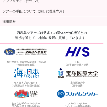
アフィリエイトについて
ツアーの手配について（旅行代理店専用）
採用情報
西表島ツアーズは数多くの団体や公的機関との
連携を通じて、地域の発展に貢献していきます。
一般社団法人 全国旅行業協会（ANTA）
HIS
〈旅行業協会加盟〉
〈大手旅行会社と提携〉
海と日本プロジェクト
宝塚医療大学
〈内閣府と日本財団が推進〉
〈産学連携〉
おきなわSDGsパートナー
スカイレンタカー
〈SDGsの普及活動を実施〉
〈レンタカー事業の提携〉