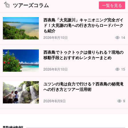
ツアーズコラム
一覧を見る
西表島「大見謝川」キャニオニング完全ガイ
ド！大見謝の滝への行き方からロードパーク
も紹介
ガイドがしっかりサポート
2026年8月10日
14
暗い道も西表島を熟知したガイドが丁寧にご案内するので安心！
西表島でトゥクトゥクは借りられる？現地の
たくさんの方に安全なツアーを楽しんでいただいております。
移動手段とおすすめレンタカーまとめ
⬇︎サガリバナ開催時期以外のナイトツアーはこちらをご検討くださ
2026年8月10日
15
い☆
ユツンの滝は自力で行ける？西表島の秘境滝
★夏の特別SALE【西表島/夜】ペルセウス座の観測チ
への行き方とツアー活用術
ャンス！天然のプラネタリウム！星空＆亜熱帯ジャン
グルナイトツアー♪当日予約OK！子連れ家族・団体旅
開始時間：20:00〜22:00
行にもおすすめ（No.16）
所要時間：約2時間
2026年8月9日
9
→
4,900
円
5,900円