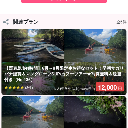
ガリバナが見頃を迎えるこの季節に、西表島に来る方は必見です
☆
関連プラン
全5件
サガリバナとは？
サガリバナの花言葉は『幸運が訪れる』
太陽が西表島の水平線に落ちていく夕方から夜にかけて咲き
始め、夜明けとともに儚く散ってしまう”幻の花”サガリバナ
です。
【西表島/約4時間】6月～8月限定◆お得なセット！早朝サガリ
バナ鑑賞＆マングローブSUP/カヌーツアー★写真無料＆送迎
付き（No.136）
12,000
(2件)
円
大人(中学生以上)
→
13,000円