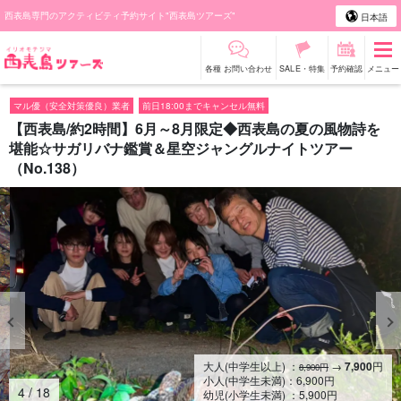
西表島専門のアクティビティ予約サイト"西表島ツアーズ"
日本語
各種 お問い合わせ
SALE・特集
予約確認
メニュー
マル優（安全対策優良）業者
前日18:00までキャンセル無料
【西表島/約2時間】6月～8月限定◆西表島の夏の風物詩を
堪能☆サガリバナ鑑賞＆星空ジャングルナイトツアー
（No.138）
大人(中学生以上) ：
→
7,900
円
8,900円
小人(中学生未満)：
6,900
円
5
/
18
幼児(小学生未満) ：
5,900
円