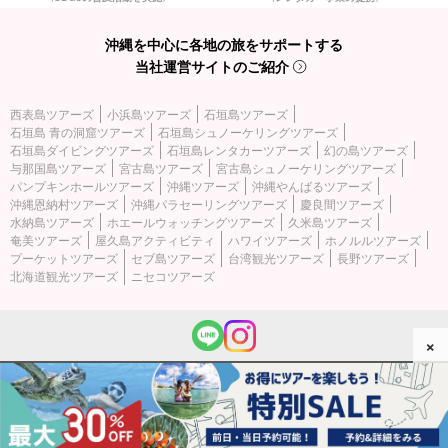
沖縄を中心に各地の旅をサポートする
当社運営サイトのご紹介
西表島ツアーズ
小浜島ツアーズ
石垣島ツアーズ
石垣島 青の洞窟ツアーズ
石垣島シュノーケリングツアーズ
石垣島ダイビングツアーズ
石垣島レンタカーツアーズ
幻の島ツアーズ
与那国島ツアーズ
宮古島ツアーズ
宮古島シュノーケリングツアーズ
パンプキンホールツアーズ
沖縄ツアーズ
沖縄やんばるツアーズ
沖縄恩納村ツアーズ
沖縄パラセーリングツアーズ
慶良間ツアーズ
水納島ツアーズ
ホエールウォッチングツアーズ
久米島ツアーズ
奄美ツアーズ
屋久島アクティビティ
ハワイツアーズ
ホノルルツアーズ
プーケットツアーズ
セブ島ツアーズ
台湾観光ツアーズ
長野ツアーズ
北海道観光ツアーズ
ニセコツアーズ
×
(c) 2026 西表島ツアーズ All Rights Reserved.