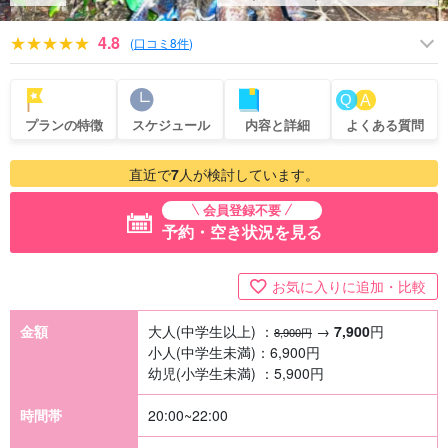
4.8
(
口コミ8件
)
プランの特徴
スケジュール
内容と詳細
よくある質問
直近で
7
人が検討しています。
会員登録不要
予約・空き状況を見る
お気に入りに追加・比較
金額
大人(中学生以上) ：
→
7,900
円
8,900円
小人(中学生未満)：
6,900
円
幼児(小学生未満) ：
5,900
円
時間帯
20:00~22:00