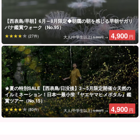
◆コノハズク
◆コガタハナサキガエル
【西表島/早朝】6月～8月限定◆朝靄の朝を感じる早朝サガリ
バナ鑑賞ウォーク（No.95）
※自然の生き物ですので必ず出会えるとは限りません。ご了承くだ
4,900
(27件)
円
大人(中学生以上)
→
5,900円
さい。
ジャングルナイトツアーでは、ヤシガニやコノハズクなど、西表
島ならではの夜行性動物たちに出会うチャンスがあります。
★夏の特別SALE【西表島/日没後】3～5月限定開催☆天然の
イルミネーション！日本一最小蛍『ヤエヤマヒメボタル』鑑
賞ツアー（No.15）
4,900
(80件)
円
大人(中学生以上)
→
5,900円